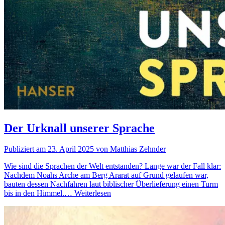
Der Urknall unserer Sprache
Publiziert am 23. April 2025 von Matthias Zehnder
Wie sind die Sprachen der Welt entstanden? Lange war der Fall klar:
Nachdem Noahs Arche am Berg Ararat auf Grund gelaufen war,
bauten dessen Nachfahren laut biblischer Überlieferung einen Turm
bis in den Himmel.…
Weiterlesen