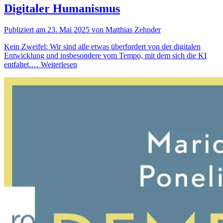
Digitaler Humanismus
Publiziert am 23. Mai 2025 von Matthias Zehnder
Kein Zweifel: Wir sind alle etwas überfordert von der digitalen
Entwicklung und insbesondere vom Tempo, mit dem sich die KI
entfaltet.…
Weiterlesen