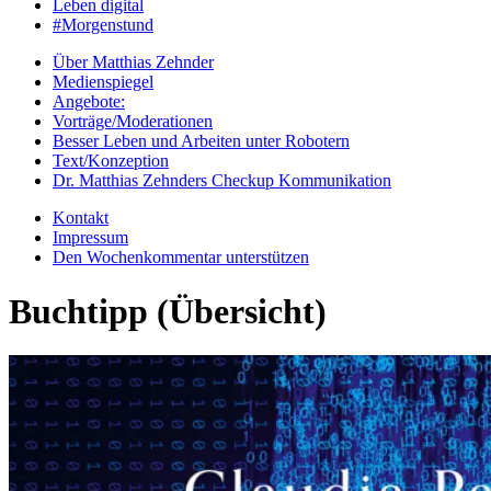
Leben digital
#Morgenstund
Über Matthias Zehnder
Medienspiegel
Angebote:
Vorträge/Moderationen
Besser Leben und Arbeiten unter Robotern
Text/Konzeption
Dr. Matthias Zehnders Checkup Kommunikation
Kontakt
Impressum
Den Wochenkommentar unterstützen
Buchtipp (Übersicht)