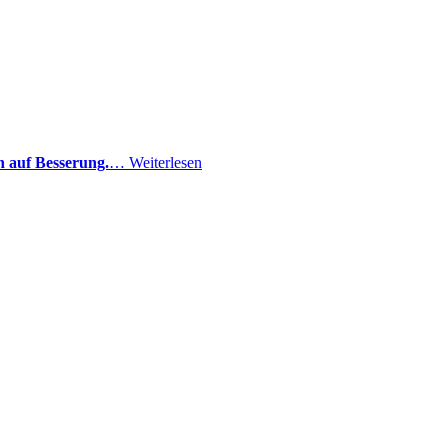
n auf Besserung.
…
Weiterlesen