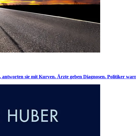
n, antworten sie mit Kurven. Ärzte geben Diagnosen. Politiker w