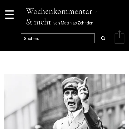
☰
Wochenkommentar -
& mehr
von Matthias Zehnder