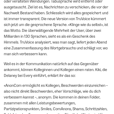
oder veralteten Wendungen. Tabusprache wird entfernt oder
ausgetauscht. Ziel ist es, Nachrichten zu verschicken, die vor der
Nachwelt Bestand haben. Schliesslich wird alles gespeichert und
ist immer transparent. Die neue Version von TruVoice kümmert
sich jetzt um die gesprochene Sprache. «Klinge wie du selbst», ist
das Motto. Die überwältigende Mehrheit der User, über zwei
Milliarden in 130 Sprachen, sieht es als ein Geschenk des
Himmels. TruVoice analysiert, was man sagt, liefert jeden Abend
eine Zusammenfassung des Wortgebrauchs und schlägt vor, wo
man sich verbessern kann.
Weil es in der Kommunikation natürlich auf das Gegenüber
ankommt, können Kolleginnen und Kollegen einen raten. Kiki, die
Delaney bei Every einführt, erklärt ihr das so:
«AnonCom ermöglicht es Kollegen, Beschwerden einzureichen –
also nicht direkt Beschwerden, eher Vorschläge, wie du dich
verbessern kannst –, anonym. Die kommen in deinen Folder,
zusammen mit allen Leistungsbewertungen,
Partizipationspunkten, Smiles, ComAnons, Shams, Schrittzahlen,