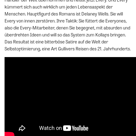
kümmert sich auch wirklich um jeden Lebensaspekt der
Menschen. Hauptfigurd des Romans ist Delaney Wells. Sie will
Every von innen zerstören. Ihre Taktik: Sie füttert die Everyones,
also die Every-Mitarbeiter, denen Sie begegnet, mit absurden und
überdrehten Ideen und will so das System zum Kollaps bringen.
Das Resultat ist eine bitterböse Satire auf die Welt der
Selbstoptimierung, eine Art Gullivers Reisen des 21. Jahrhunderts.