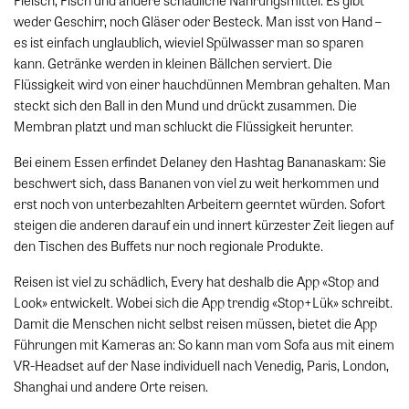
Fleisch, Fisch und andere schädliche Nahrungsmittel. Es gibt
weder Geschirr, noch Gläser oder Besteck. Man isst von Hand –
es ist einfach unglaublich, wieviel Spülwasser man so sparen
kann. Getränke werden in kleinen Bällchen serviert. Die
Flüssigkeit wird von einer hauchdünnen Membran gehalten. Man
steckt sich den Ball in den Mund und drückt zusammen. Die
Membran platzt und man schluckt die Flüssigkeit herunter.
Bei einem Essen erfindet Delaney den Hashtag Bananaskam: Sie
beschwert sich, dass Bananen von viel zu weit herkommen und
erst noch von unterbezahlten Arbeitern geerntet würden. Sofort
steigen die anderen darauf ein und innert kürzester Zeit liegen auf
den Tischen des Buffets nur noch regionale Produkte.
Reisen ist viel zu schädlich, Every hat deshalb die App «Stop and
Look» entwickelt. Wobei sich die App trendig «Stop+Lük» schreibt.
Damit die Menschen nicht selbst reisen müssen, bietet die App
Führungen mit Kameras an: So kann man vom Sofa aus mit einem
VR-Headset auf der Nase individuell nach Venedig, Paris, London,
Shanghai und andere Orte reisen.