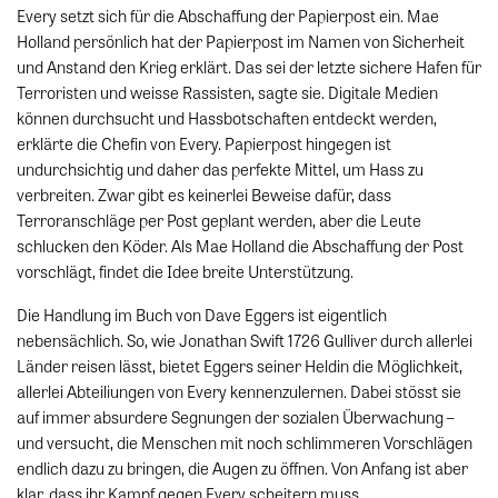
Every setzt sich für die Abschaffung der Papierpost ein. Mae
Holland persönlich hat der Papierpost im Namen von Sicherheit
und Anstand den Krieg erklärt. Das sei der letzte sichere Hafen für
Terroristen und weisse Rassisten, sagte sie. Digitale Medien
können durchsucht und Hassbotschaften entdeckt werden,
erklärte die Chefin von Every. Papierpost hingegen ist
undurchsichtig und daher das perfekte Mittel, um Hass zu
verbreiten. Zwar gibt es keinerlei Beweise dafür, dass
Terroranschläge per Post geplant werden, aber die Leute
schlucken den Köder. Als Mae Holland die Abschaffung der Post
vorschlägt, findet die Idee breite Unterstützung.
Die Handlung im Buch von Dave Eggers ist eigentlich
nebensächlich. So, wie Jonathan Swift 1726 Gulliver durch allerlei
Länder reisen lässt, bietet Eggers seiner Heldin die Möglichkeit,
allerlei Abteiliungen von Every kennenzulernen. Dabei stösst sie
auf immer absurdere Segnungen der sozialen Überwachung –
und versucht, die Menschen mit noch schlimmeren Vorschlägen
endlich dazu zu bringen, die Augen zu öffnen. Von Anfang ist aber
klar, dass ihr Kampf gegen Every scheitern muss.