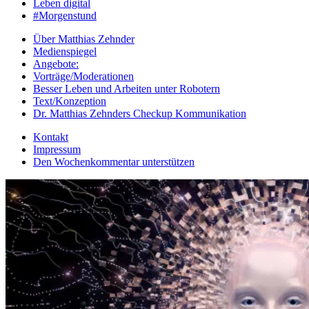
Leben digital
#Morgenstund
Über Matthias Zehnder
Medienspiegel
Angebote:
Vorträge/Moderationen
Besser Leben und Arbeiten unter Robotern
Text/Konzeption
Dr. Matthias Zehnders Checkup Kommunikation
Kontakt
Impressum
Den Wochenkommentar unterstützen