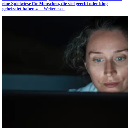
eine Spielwiese für Menschen, die viel geerbt oder klug
geheiratet haben.»
…
Weiterlesen