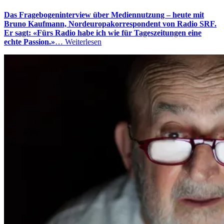
Das Fragebogeninterview über Mediennutzung – heute mit
Bruno Kaufmann, Nordeuropakorrespondent von Radio SRF.
Er sagt: «Fürs Radio habe ich wie für Tageszeitungen eine
echte Passion.»
…
Weiterlesen