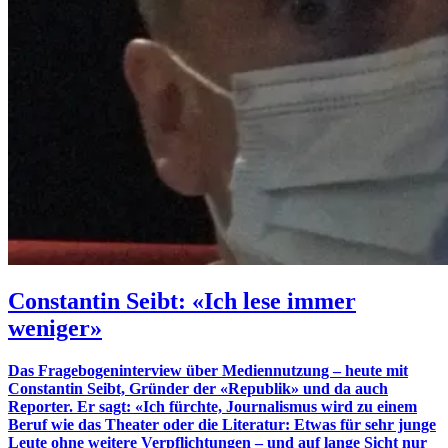
Constantin Seibt: «Ich lese immer
weniger»
Das Fragebogeninterview über Mediennutzung – heute mit
Constantin Seibt, Gründer der «Republik» und da auch
Reporter. Er sagt: «Ich fürchte, Journalismus wird zu einem
Beruf wie das Theater oder die Literatur: Etwas für sehr junge
Leute ohne weitere Verpflichtungen – und auf lange Sicht nur