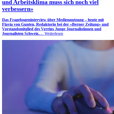
und Arbeitsklima muss sich noch viel
verbessern»
Das Fragebogeninterview über Mediennutzung – heute mit
Flavia von Gunten, Redaktorin bei der «Berner Zeitung» und
Vorstandsmitglied des Vereins Junge Journalistinnen und
Journalisten Schweiz.
…
Weiterlesen