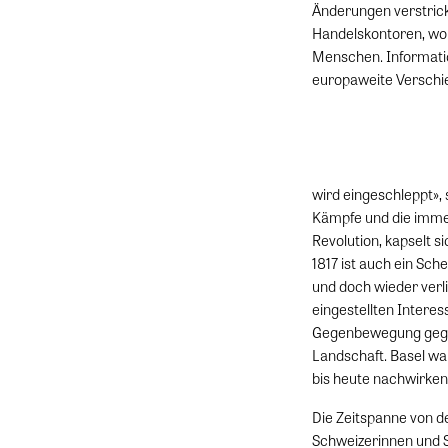
Änderungen verstrickt
Handelskontoren, wo 
Menschen. Informatio
europaweite Verschi
wird eingeschleppt»,
Kämpfe und die immer
Revolution, kapselt s
1817 ist auch ein Sch
und doch wieder verli
eingestellten Intere
Gegenbewegung gegen
Landschaft. Basel war 
bis heute nachwirke
Die Zeitspanne von de
Schweizerinnen und S