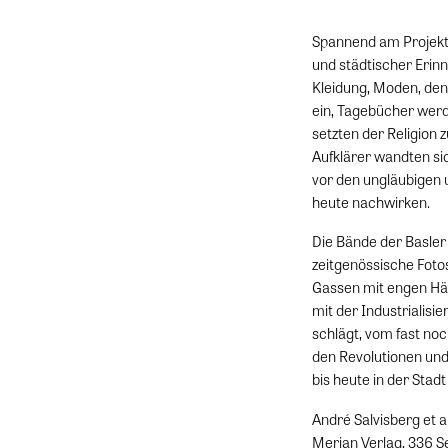
Spannend am Projekt 
und städtischer Erinn
Kleidung, Moden, den
ein, Tagebücher werd
setzten der Religion 
Aufklärer wandten si
vor den ungläubigen
heute nachwirken.
Die Bände der Basler 
zeitgenössische Fotos
Gassen mit engen Häu
mit der Industrialisi
schlägt, vom fast noc
den Revolutionen un
bis heute in der Stad
André Salvisberg et al
Merian Verlag, 336 