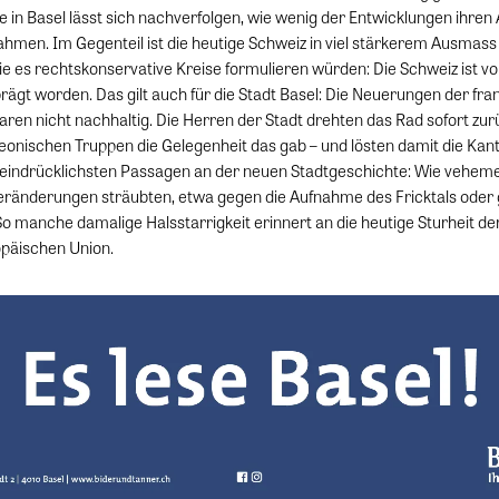
se in Basel lässt sich nachverfolgen, wie wenig der Entwicklungen ihren
hmen. Im Gegenteil ist die heutige Schweiz in viel stärkerem Ausmass
e es rechtskonservative Kreise formulieren würden: Die Schweiz ist 
ägt worden. Das gilt auch für die Stadt Basel: Die Neuerungen der fra
ren nicht nachhaltig. Die Herren der Stadt drehten das Rad sofort zurü
onischen Truppen die Gelegenheit das gab – und lösten damit die Kan
e eindrücklichsten Passagen an der neuen Stadtgeschichte: Wie veheme
ränderungen sträubten, etwa gegen die Aufnahme des Fricktals oder 
So manche damalige Halsstarrigkeit erinnert an die heutige Sturheit d
päischen Union.