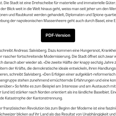
. Die Stadt ist eine Drehscheibe für materielle und immaterielle Güter.
der Blick weit in die Welt hinaus geht, weiss man seit jeher um den W
nen und Raubkunst werden gehandelt, Diplomaten und Spione quartiere
ebung der napoleonischen Massenheere geht auch durch Basel, eine 
PDF-Version
 schreibt Andreas: Salvisberg. Dazu kommen eine Hungersnot, Krankheit
 rascher fortschreitende Modernisierung. Die Stadt öffnet sich zwar
ich danach aber wieder ab. «Die zweite Hälfte der knapp sechzig Jahre
eitern der Kräfte, die demokratische ideale entwickeln, ihren Handlung
eren, schreibt Salvisberg. «Den Erfolgen einer aufgeklärt-reformerisch 
ssengruppe stehen zunehmend ernüchternde Erfahrungen und eine kon
über.» So fehlte es zum Beispiel am Interesse und am Austausch mit
(und ist) stärker nach Norden orientiert als ins ländliche Baselbiet. Ein
nde Katastrophe der Kantonstrennung.
r französischen Revolution bis zum Beginn der Moderne ist eine faszini
chweizer blicken auf ihr Land als das Resultat von Unabhängigkeit und