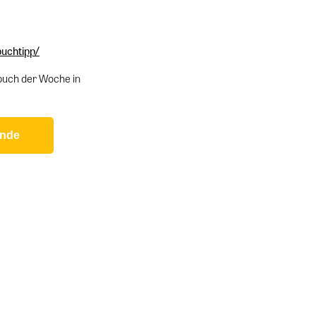
uchtipp/
buch der Woche in
ende