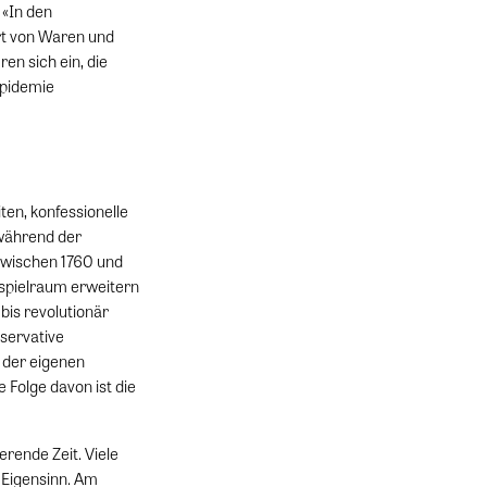
 «In den
ert von Waren und
n sich ein, die
Epidemie
en, konfessionelle
 während der
 zwischen 1760 und
sspielraum erweitern
bis revolutionär
servative
 der eigenen
e Folge davon ist die
erende Zeit. Viele
 Eigensinn. Am