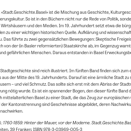
«Stadt.Geschichte.Basel» ist die Mischung aus Geschichte, Kulturgesc
erungskultur. So ist in den Büchern nicht nur die Rede von Politik, son
 Wirtshäusern und den Medien. Im 19. Jahrhundert setzt etwa die bürge
en zu einer wichtigen historischen Quelle. Aufklärung und wissenschaf
zu. Das führte zu zwei gegensätzlichen Bewegungen: Skeptische Freigeis
ch von der (in Basler reformierten) Staatskirche ab, im Gegenzug warn
 und gefährlichen Menschen. Daraus entstanden in Basel Erweckungsb
Stadtgeschichte sind reich illustriert. Im fünften Band finden sich zum
 aus der Mitte des 19. Jahrhunderts. Darauf ist eine ärmliche Stadt zu
sern – und viel Schmutz. Das sollte sich erst mit dem Abriss der Stad
erung nötig wurde. Es ist ein spannender Bogen, den dieser fünfte Band
h mittelalterlichen Basel zu einer Stadt, die das Zeug zur europäischen
d der Kantonstrennung sind Geschehnisse abgebildet, deren Nachwir
t nachwirken.
1760-1859: Hinter der Mauer, vor der Moderne. Stadt.Geschichte.Bas
.:
Seiten, 39 Franken; ISBN 978-3-03969-005-3