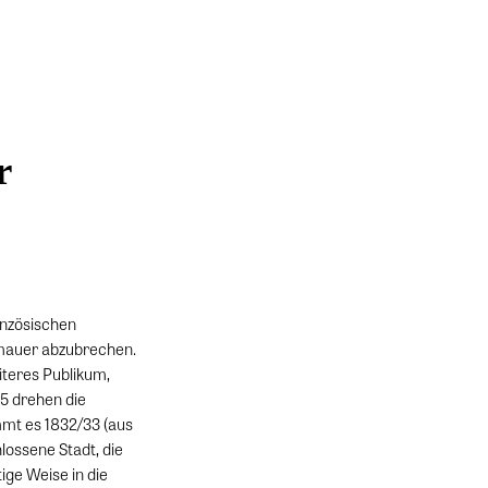
r
anzösischen
tmauer abzubrechen.
iteres Publikum,
15 drehen die
mt es 1832/33 (aus
lossene Stadt, die
ige Weise in die