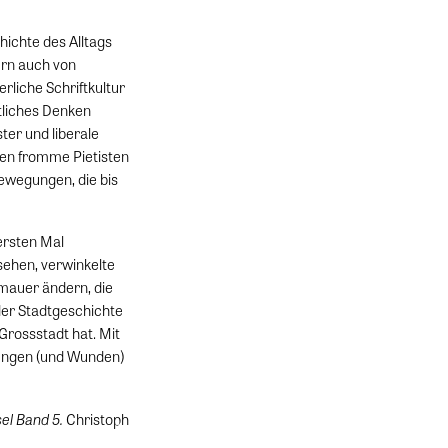
hichte des Alltags
dern auch von
rliche Schriftkultur
tliches Denken
ter und liberale
ten fromme Pietisten
ewegungen, die bis
 ersten Mal
 sehen, verwinkelte
tmauer ändern, die
 der Stadtgeschichte
 Grossstadt hat. Mit
kungen (und Wunden)
el Band 5.
Christoph