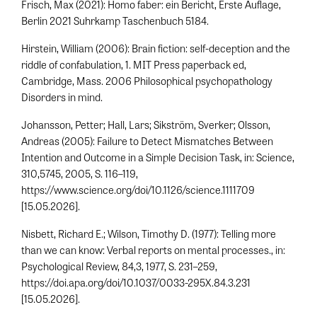
Frisch, Max (2021): Homo faber: ein Bericht, Erste Auflage,
Berlin 2021 Suhrkamp Taschenbuch 5184.
Hirstein, William (2006): Brain fiction: self-deception and the
riddle of confabulation, 1. MIT Press paperback ed,
Cambridge, Mass. 2006 Philosophical psychopathology
Disorders in mind.
Johansson, Petter; Hall, Lars; Sikström, Sverker; Olsson,
Andreas (2005): Failure to Detect Mismatches Between
Intention and Outcome in a Simple Decision Task, in: Science,
310,5745, 2005, S. 116–119,
https://www.science.org/doi/10.1126/science.1111709
[15.05.2026].
Nisbett, Richard E.; Wilson, Timothy D. (1977): Telling more
than we can know: Verbal reports on mental processes., in:
Psychological Review, 84,3, 1977, S. 231–259,
https://doi.apa.org/doi/10.1037/0033-295X.84.3.231
[15.05.2026].