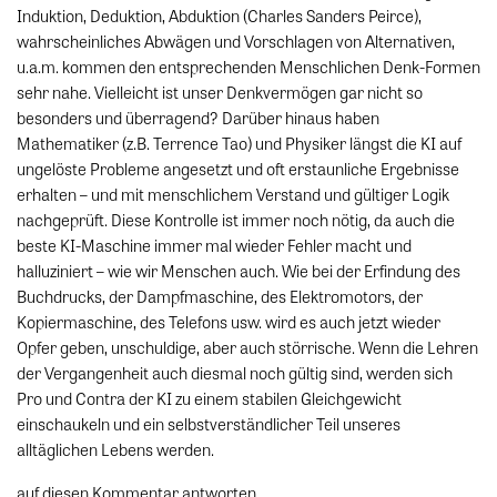
Induktion, Deduktion, Abduktion (Charles Sanders Peirce),
wahrscheinliches Abwägen und Vorschlagen von Alternativen,
u.a.m. kommen den entsprechenden Menschlichen Denk-Formen
sehr nahe. Vielleicht ist unser Denkvermögen gar nicht so
besonders und überragend? Darüber hinaus haben
Mathematiker (z.B. Terrence Tao) und Physiker längst die KI auf
ungelöste Probleme angesetzt und oft erstaunliche Ergebnisse
erhalten – und mit menschlichem Verstand und gültiger Logik
nachgeprüft. Diese Kontrolle ist immer noch nötig, da auch die
beste KI-Maschine immer mal wieder Fehler macht und
halluziniert – wie wir Menschen auch. Wie bei der Erfindung des
Buchdrucks, der Dampfmaschine, des Elektromotors, der
Kopiermaschine, des Telefons usw. wird es auch jetzt wieder
Opfer geben, unschuldige, aber auch störrische. Wenn die Lehren
der Vergangenheit auch diesmal noch gültig sind, werden sich
Pro und Contra der KI zu einem stabilen Gleichgewicht
einschaukeln und ein selbstverständlicher Teil unseres
alltäglichen Lebens werden.
auf diesen Kommentar antworten