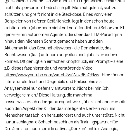
„persönliche“ Gefahr – so wie auch die u.U. gefährliche Elektrizität
nicht als „persönlich“ bedrohlich gilt. Man hat gelernt, sich zu
schützen und greift nicht in die Steckdose. Eines von vielen
Beispielen von tieferer Gefärlichkeit liegt in der schon heute
existierenden (aber noch nicht voll veröffentlichten) Schar von KI-
generierten autonomen Agenten, die über das LLM-Paradigma
hinaus den nächsten Schritt gemacht haben und den
Aktienmarkt, das Gesundheitswesen, die Demokratie, das
Rechtswesen (fast) autonom angreifen und global verändern
können. Oft genügt ein einfacher Knopfdruck, ein Prompt – siehe
z.B. dieses faszinierende und verstörende Video:
https://www.youtube.com/watch?v=WnzR5aOElvw
. Hier können
Literatur als Trost und Gegenbild und Philosophie als
Analysemittel nur defensiv antworten: „Nicht bei mir. Ich
verweigere mich.“ Diese Haltung, die manchmal
besserwisserisch oder gar arrogant wirkt, übersieht andererseits
auch den Aspekt der KI, der das intelligente Denken von uns
Menschen tatsächlich herausfordert und auch unterstützt. Nicht
nur unschlagbare Schachmaschinen als Trainingspartner für
Großmeister, auch semi-kreatives „Denken“ mittels Analogie,