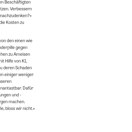
den Beschäftigten
utzen. Verbessern
e nachzudenken?»
 die Kosten zu
 von den einen wie
nderpille gegen
schen zu Ameisen
t Hilfe von KI,
 zu deren Schaden
en einiger weniger
unseren
unantastbar. Dafür
ungen und -
Sorgen machen.
, bloss wir nicht.»