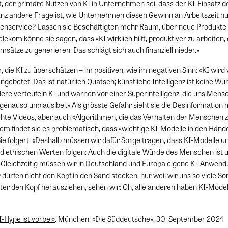
gt, der primäre Nutzen von KI in Unternehmen sei, dass der KI-Einsatz 
ganz andere Frage ist, wie Unternehmen diesen Gewinn an Arbeitszeit n
denservice? Lassen sie Beschäftigten mehr Raum, über neue Produkt
lekom könne sie sagen, dass «KI wirklich hilft, produktiver zu arbeiten,
sätze zu generieren. Das schlägt sich auch finanziell nieder.»
die KI zu überschätzen – im positiven, wie im negativen Sinn: «KI wird
ngebetet. Das ist natürlich Quatsch; künstliche Intelligenz ist keine Wu
ere verteufeln KI und warnen vor einer Superintelligenz, die uns Men
 genauso unplausibel.» Als grösste Gefahr sieht sie die Desinformation mi
hte Videos, aber auch «Algorithmen, die das Verhalten der Menschen
em findet sie es problematisch, dass «wichtige KI-Modelle in den Händ
Sie folgert: «Deshalb müssen wir dafür Sorge tragen, dass KI-Modelle 
 ethischen Werten folgen: Auch die digitale Würde des Menschen ist 
 Gleichzeitig müssen wir in Deutschland und Europa eigene KI-Anwend
 dürfen nicht den Kopf in den Sand stecken, nur weil wir uns so viele 
er den Kopf herausziehen, sehen wir: Oh, alle anderen haben KI-Modelle
I-Hype ist vorbei»
. München: «Die Süddeutsche», 30. September 2024