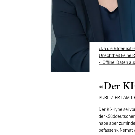
«Da die Bilder extr
Unechtheit keine Ro
< Offline: Daten a
«Der KI-
PUBLIZIERT AM 1
Der KI-Hype sei vo
der «Süddeutschen
habe aber zuminde
befassen». Nemat v