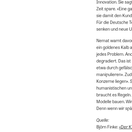
Innovation. Sie sa
Zeit spare. «Eine 
sie damit den Kun
Für die Deutsche Te
senken und neue Um
Nemat warnt davor, 
ein goldenes Kalb a
jedes Problem. And
degradiert. Das ist
etwa durch gefälsc
manipulieren». Zud
Konzerne liegen». 
humanistischen und
braucht es Regeln.
Modelle bauen. Wir
Denn wenn wir spät
Quelle:
Björn Finke:
«Der K