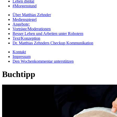
Leben digital
#Morgenstund
Über Matthias Zehnder
Medienspiegel
Angebote:
Vorträge/Moderationen
Besser Leben und Arbeiten unter Robotern
Text/Konzeption
Dr. Matthias Zehnders Checkup Kommunikation
Kontakt
Impressum
Den Wochenkommentar unterstützen
Buchtipp