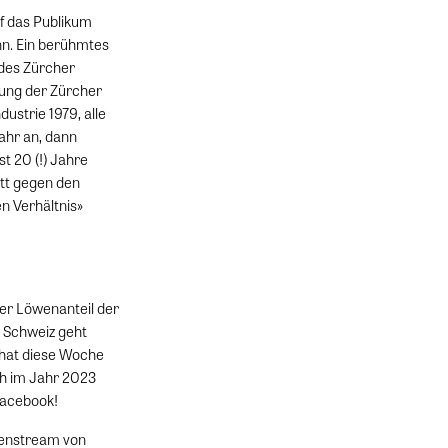
f das Publikum
nn. Ein berühmtes
 des Zürcher
tung der Zürcher
ustrie 1979, alle
ahr an, dann
st 20 (!) Jahre
tt gegen den
n Verhältnis»
er Löwenanteil der
r Schweiz geht
 hat diese Woche
ch im Jahr 2023
Facebook!
htenstream von