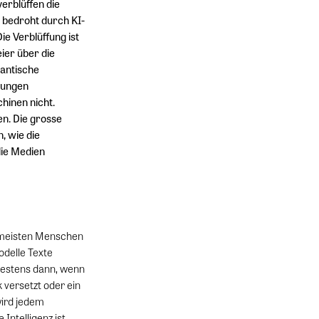
erblüffen die
 bedroht durch KI-
e Verblüffung ist
ier über die
gantische
nungen
hinen nicht.
n. Die grosse
, wie die
die Medien
e meisten Menschen
odelle Texte
ätestens dann, wenn
 versetzt oder ein
wird jedem
Intelligenz ist