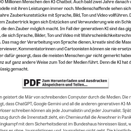
00 Millionen Menschen den KI-Chatbot. Auch bald zwei Jahre danach v
elle mit ihren Leistungen immer noch. Medienschaffende sehen sich
re Zauberkunststücke mit Sprache, Bild, Ton und Video vollführen. Di
dem Zaubertrick legen sich Entzücken und Verwunderung wie ein Schle
die den Zauber möglich macht. Im Fall der generativen KI sind das gi
die sich Sprache, Bilder, Ton und Video mit Wahrscheinlichkeitsrech
 Das mag der Verarbeitung von Sprache dienen, kreativ sind die Masc
terviewer, Kommentatorinnen und Cartoonisten können sie nie ersetze
er dafür gesorgt, dass die meisten Menschen gar nicht gemerkt haben
genz auf ganz andere Weise zum Tod der Medien führt. Denn die KI hat 
üssig gemacht.
ren geistert die Mär von schreibenden Computer durch die Medien. Di
gt, dass ChatGPT, Google Gemini und all die anderen generativen KI-M
erloser schreiben können als jede Journalistin und jeder Journalist. Sp
zug durch die Innenstadt zieht, ein Chemieunfall die Anwohner in Panik
 Ringkampf mit dem Sicherheitsdienst im Bundeshaus hinreissen lässt, 
dass es ohne Journalistinnen und Journalisten nicht geht. Die künstliche 