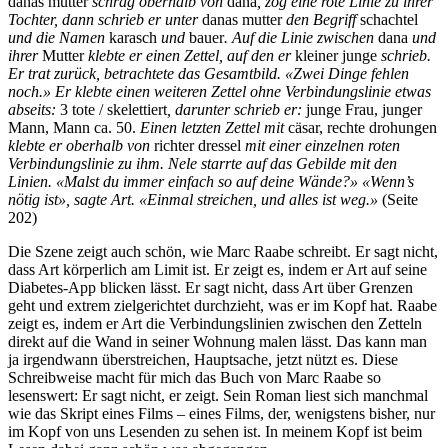
danas mutter
schräg oberhalb von
dana
, zog eine rote Linie zu ihrer
Tochter, dann schrieb er unter
danas mutter
den Begriff
schachtel
und die Namen
karasch
und
bauer
. Auf die Linie zwischen
dana
und
ihrer
Mutter
klebte er einen Zettel, auf den er
kleiner junge
schrieb.
Er trat zurück, betrachtete das Gesamtbild. «Zwei Dinge fehlen
noch.» Er klebte einen weiteren Zettel ohne Verbindungslinie etwas
abseits:
3 tote / skelettiert
, darunter schrieb er:
junge Frau, junger
Mann, Mann ca. 50.
Einen letzten Zettel mit
cäsar, rechte drohungen
klebte er oberhalb von
richter dressel
mit einer einzelnen roten
Verbindungslinie zu ihm. Nele starrte auf das Gebilde mit den
Linien. «Malst du immer einfach so auf deine Wände?» «Wenn’s
nötig ist», sagte Art. «Einmal streichen, und alles ist weg.»
(Seite
202)
Die Szene zeigt auch schön, wie Marc Raabe schreibt. Er sagt nicht,
dass Art körperlich am Limit ist. Er zeigt es, indem er Art auf seine
Diabetes-App blicken lässt. Er sagt nicht, dass Art über Grenzen
geht und extrem zielgerichtet durchzieht, was er im Kopf hat. Raabe
zeigt es, indem er Art die Verbindungslinien zwischen den Zetteln
direkt auf die Wand in seiner Wohnung malen lässt. Das kann man
ja irgendwann überstreichen, Hauptsache, jetzt nützt es. Diese
Schreibweise macht für mich das Buch von Marc Raabe so
lesenswert: Er sagt nicht, er zeigt. Sein Roman liest sich manchmal
wie das Skript eines Films – eines Films, der, wenigstens bisher, nur
im Kopf von uns Lesenden zu sehen ist. In meinem Kopf ist beim