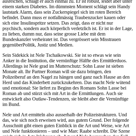
ausreichen, schlägt er auch einmal zu. Er ist robust, leidet aber unter
einem starken Diabetes. Im dümmsten Moment schlägt sein Handy
lautstark Alarm, dass sein Zuckerspiegel sich im roten Bereich
befindet. Dann muss er notfallmässig Traubenzucker kauen oder
sich eine Insulinspritze setzen. Das zeigt, dass er nicht nur
psychisch, sondern auch körperlich verletzlich ist. Er ist in der Lage,
zu lieben, dumm nur, dass seine grosse Liebe mit dem
Bundeskanzler verheiratet ist. Das vergrössert sein Misstrauen
gegenüberPolitik, Justiz und Medien.
Sein Sidekick ist Nele Tschaikowski. Sie ist so etwas wie sein
Anker in die Institution, die vernünftige Hälfte des Ermittlerduos.
Allerdings ist Nele grad im Mutterschutz: Sohn Lasse ist sieben
Monate alt. Ihr Partner Roman will sie dazu bringen, den
Polizeiberuf an den Nagel zu hängen und ganz nach Hause an den
Herd und das Kinderbett zurückzukehren. Das macht Nele wütend
und emotional: Sie liefert zu Beginn des Romans Sohn Lasse bei
Roman ab und stürzt sich mit Art in die Ermittlungen. Auch sie
entwickelt also Outlaw-Tendenzen, sie bleibt aber die Vernünftige
im Bund.
Nele und Art ermitteln also ausserhalb der Polizeistrukturen. Und
das, wie sich noch erweisen wird, aus gutem Grund. Der folgende
Ausschnitt gibt einen guten Einblick in die Art und Weise, wie Art
und Nele funktionieren – und wie Marc Raabe schreibt. Die Szene