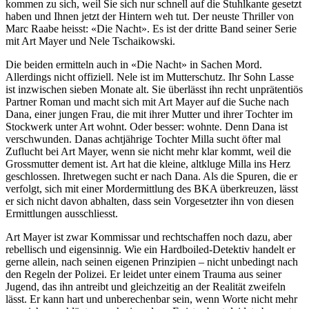
kommen zu sich, weil Sie sich nur schnell auf die Stuhlkante gesetzt
haben und Ihnen jetzt der Hintern weh tut. Der neuste Thriller von
Marc Raabe heisst: «Die Nacht». Es ist der dritte Band seiner Serie
mit Art Mayer und Nele Tschaikowski.
Die beiden ermitteln auch in «Die Nacht» in Sachen Mord.
Allerdings nicht offiziell. Nele ist im Mutterschutz. Ihr Sohn Lasse
ist inzwischen sieben Monate alt. Sie überlässt ihn recht unprätentiös
Partner Roman und macht sich mit Art Mayer auf die Suche nach
Dana, einer jungen Frau, die mit ihrer Mutter und ihrer Tochter im
Stockwerk unter Art wohnt. Oder besser: wohnte. Denn Dana ist
verschwunden. Danas achtjährige Tochter Milla sucht öfter mal
Zuflucht bei Art Mayer, wenn sie nicht mehr klar kommt, weil die
Grossmutter dement ist. Art hat die kleine, altkluge Milla ins Herz
geschlossen. Ihretwegen sucht er nach Dana. Als die Spuren, die er
verfolgt, sich mit einer Mordermittlung des BKA überkreuzen, lässt
er sich nicht davon abhalten, dass sein Vorgesetzter ihn von diesen
Ermittlungen ausschliesst.
Art Mayer ist zwar Kommissar und rechtschaffen noch dazu, aber
rebellisch und eigensinnig. Wie ein Hardboiled-Detektiv handelt er
gerne allein, nach seinen eigenen Prinzipien – nicht unbedingt nach
den Regeln der Polizei. Er leidet unter einem Trauma aus seiner
Jugend, das ihn antreibt und gleichzeitig an der Realität zweifeln
lässt. Er kann hart und unberechenbar sein, wenn Worte nicht mehr