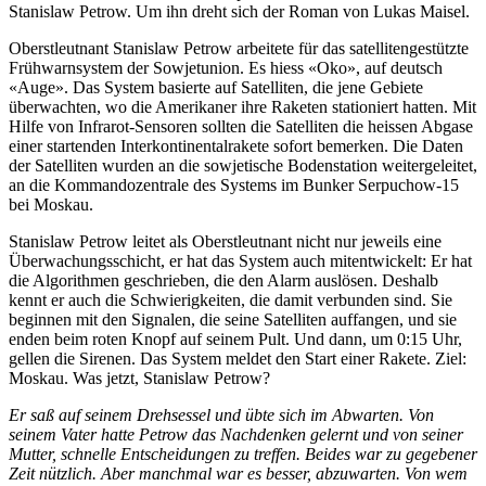
Stanislaw Petrow. Um ihn dreht sich der Roman von Lukas Maisel.
Oberstleutnant Stanislaw Petrow arbeitete für das satellitengestützte
Frühwarnsystem der Sowjetunion. Es hiess «Oko», auf deutsch
«Auge». Das System basierte auf Satelliten, die jene Gebiete
überwachten, wo die Amerikaner ihre Raketen stationiert hatten. Mit
Hilfe von Infrarot-Sensoren sollten die Satelliten die heissen Abgase
einer startenden Interkontinentalrakete sofort bemerken. Die Daten
der Satelliten wurden an die sowjetische Bodenstation weitergeleitet,
an die Kommandozentrale des Systems im Bunker Serpuchow-15
bei Moskau.
Stanislaw Petrow leitet als Oberstleutnant nicht nur jeweils eine
Überwachungsschicht, er hat das System auch mitentwickelt: Er hat
die Algorithmen geschrieben, die den Alarm auslösen. Deshalb
kennt er auch die Schwierigkeiten, die damit verbunden sind. Sie
beginnen mit den Signalen, die seine Satelliten auffangen, und sie
enden beim roten Knopf auf seinem Pult. Und dann, um 0:15 Uhr,
gellen die Sirenen. Das System meldet den Start einer Rakete. Ziel:
Moskau. Was jetzt, Stanislaw Petrow?
Er saß auf seinem Drehsessel und übte sich im Abwarten. Von
seinem Vater hatte Petrow das Nachdenken gelernt und von seiner
Mutter, schnelle Entscheidungen zu treffen. Beides war zu gegebener
Zeit nützlich. Aber manchmal war es besser, abzuwarten. Von wem