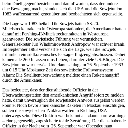
beim Duell gegenüberstehen und darauf warten, dass der andere
eine Bewegung macht, standen sich die USA und die Sowjetunion
1983 waffenstarrend gegenüber und beobachteten sich gegenseitig.
Die Lage war 1983 heikel. Die Sowjets hatten SS-20-
Mittelstreckenraketen in Osteuropa stationiert, die Amerikaner hatten
darauf mit Pershing-II-Mittelstreckenraketen in Westeuropa
geantwortet. Die sowjetische Führung war verunsichert.
Generalsekretär Juri Wladimirowitsch Andropow war schwer krank.
Im September 1983 verschärfte sich die Lage, weil die Sowjets
irrtümlich ein südkoreanisches Passagierflugzeug abschossen. Dabei
kamen alle 269 Insassen ums Leben, darunter viele US-Bürger. Die
Sowjetunion war nervös. Und dann schlug am 26. September 1983
um 0.15 Uhr Moskauer Zeit das sowjetische Frühwarnsystem
Alarm: Die Satellitenüberwachung meldete einen Raketenangriff
durch die Amerikaner.
Das bedeutete, dass der diensthabende Offizier in der
Überwachungsstation den amerikanischen Angriff sofort zu melden
hatte, damit unverzüglich die sowjetische Antwort ausgelöst werden
konnte: Noch bevor amerikanische Raketen in Moskau einschlugen,
sollten die sowjetischen
Nuklearwaffen in Richtung USA
unterwegs sein. Diese Doktrin war bekannt als «launch on warning»
– eine gegenseitig zugesicherte totale Zerstörung. Der diensthabende
Offizier in der Nacht vom
26. September war Oberstleutnant