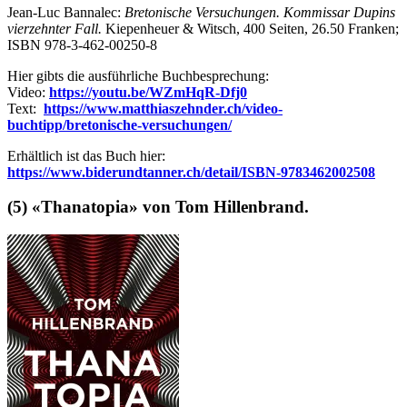
Jean-Luc Bannalec:
Bretonische Versuchungen. Kommissar Dupins
vierzehnter Fall.
Kiepenheuer & Witsch, 400 Seiten, 26.50 Franken;
ISBN 978-3-462-00250-8
Hier gibts die ausführliche Buchbesprechung:
Video:
https://youtu.be/WZmHqR-Dfj0
Text:
https://www.matthiaszehnder.ch/video-
buchtipp/bretonische-versuchungen/
Erhältlich ist das Buch hier:
https://www.biderundtanner.ch/detail/ISBN-9783462002508
(5) «Thanatopia» von Tom Hillenbrand.