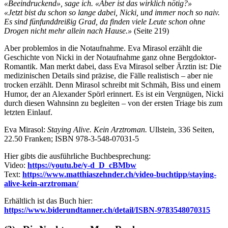
«Beeindruckend», sage ich. «Aber ist das wirklich nötig?»
«Jetzt bist du schon so lange dabei, Nicki, und immer noch so naiv.
Es sind fünfunddreißig Grad, da finden viele Leute schon ohne
Drogen nicht mehr allein nach Hause.»
(Seite 219)
Aber problemlos in die Notaufnahme. Eva Mirasol erzählt die
Geschichte von Nicki in der Notaufnahme ganz ohne Bergdoktor-
Romantik. Man merkt dabei, dass Eva Mirasol selber Ärztin ist: Die
medizinischen Details sind präzise, die Fälle realistisch – aber nie
trocken erzählt. Denn Mirasol schreibt mit Schmäh, Biss und einem
Humor, der an Alexander Spörl erinnert. Es ist ein Vergnügen, Nicki
durch diesen Wahnsinn zu begleiten – von der ersten Triage bis zum
letzten Einlauf.
Eva Mirasol:
Staying Alive. Kein Arztroman.
Ullstein, 336 Seiten,
22.50 Franken; ISBN 978-3-548-07031-5
Hier gibts die ausführliche Buchbesprechung:
Video:
https://youtu.be/y-d_D_cBMbw
Text:
https://www.matthiaszehnder.ch/video-buchtipp/staying-
alive-kein-arztroman/
Erhältlich ist das Buch hier:
https://www.biderundtanner.ch/detail/ISBN-9783548070315