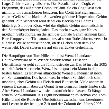
Lage, Gehirne zu digitalisieren. Das Resultat ist ein Cogit, ein
Programm, das auf einem Computer läuft. So ein Cogit lässt sich
nicht nur im Stammkörper benutzen. Ein Cogit lässt sich auch in
einen «Gefäss» hochladen. So werden geklonte Körper ohne Gehirn
genannt. Zur Sicherheit wird dabei ein Backup des Gehirns
hinterlegt. Stirbt der Klon, wird das digitale Gehirn automatisch in
den Stammkörper hochgeladen. Das macht etwas ganz Neues
möglich: Selbstmorde, an die sich das digitale Gehirn erinnern kann.
Eine Gruppe von «Thanatonauten», also von Todesfahrern, versucht
auf diese Weise herauszufinden, ob das Leben nach dem Tod
weitergeht. Dabei stossen sie auf ein verrücktes Geheimnis.
Die Hauptfigur von Tom Hillenbrand ist Wenzel Landauer,
Hauptkommissar beim Wiener Morddezernat. Er ist der
Dienstälteste, er geht auf die fünfundsiebzig zu. Das ist im Jahr 2095
natürlich kein Alter mehr, Wenzel ist da quasi ein Mann in den
besten Jahren. Er ist etwas altmodisch: Wenzel Landauer ist noch
ein Schwammhirn. Das heisst, dass in seinem Schädel noch sein
ursprüngliches Gehirn aus Fleisch und Blut steckt. Viele andere in
seinem Dezernat haben die Quant-Transformation längst hinter sich.
Aber Wenzel Landauer will sich darauf nicht einlassen. Er hängt an
seinem Schwammhirn. Als Figur übernimmt er im Roman von Tom
Hillenbrand die Rolle des Überbrückers zwischen uns Leserinnen
und Lesern in der heutigen Zeit und der Zukunft des Jahres 2095.