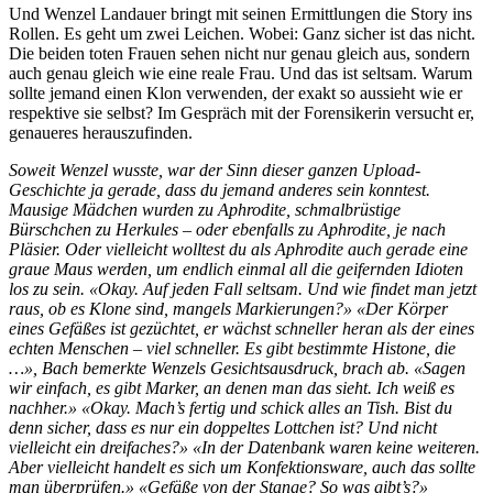
Und Wenzel Landauer bringt mit seinen Ermittlungen die Story ins
Rollen. Es geht um zwei Leichen. Wobei: Ganz sicher ist das nicht.
Die beiden toten Frauen sehen nicht nur genau gleich aus, sondern
auch genau gleich wie eine reale Frau. Und das ist seltsam. Warum
sollte jemand einen Klon verwenden, der exakt so aussieht wie er
respektive sie selbst? Im Gespräch mit der Forensikerin versucht er,
genaueres herauszufinden.
Soweit Wenzel wusste, war der Sinn dieser ganzen Upload-
Geschichte ja gerade, dass du jemand anderes sein konntest.
Mausige Mädchen wurden zu Aphrodite, schmalbrüstige
Bürschchen zu Herkules – oder ebenfalls zu Aphrodite, je nach
Pläsier. Oder vielleicht wolltest du als Aphrodite auch gerade eine
graue Maus werden, um endlich einmal all die geifernden Idioten
los zu sein. «Okay. Auf jeden Fall seltsam. Und wie findet man jetzt
raus, ob es Klone sind, mangels Markierungen?» «Der Körper
eines Gefäßes ist gezüchtet, er wächst schneller heran als der eines
echten Menschen – viel schneller. Es gibt bestimmte Histone, die
…», Bach bemerkte Wenzels Gesichtsausdruck, brach ab. «Sagen
wir einfach, es gibt Marker, an denen man das sieht. Ich weiß es
nachher.» «Okay. Mach’s fertig und schick alles an Tish. Bist du
denn sicher, dass es nur ein doppeltes Lottchen ist? Und nicht
vielleicht ein dreifaches?» «In der Datenbank waren keine weiteren.
Aber vielleicht handelt es sich um Konfektionsware, auch das sollte
man überprüfen.» «Gefäße von der Stange? So was gibt’s?»