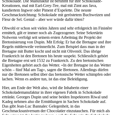
Schokolade. Die Manufaktur ist berühmt für ihre Schokolade-
Kreationen, mal mit Earl-Grey-Tee, mal mit Zimt aus Java,
kandiertem Ingwer oder Piment d’Espelette. Die neuste
Geschmacksrichtung: Schokolade mit geröstetem Buchweizen und
Fleur de Sel. Genial – aber wer würde dafür töten?
Obwohl er schon seit vielen Jahren und sehr erfolgreich im Finistère
ermittelt, gilt er immer noch als Zugezogener. Seine Sekretärin
Nolwenn verfolgt seit seinem ersten Arbeitstag ihr Projekt der
Bretonisierung von Dupin. Mit Erfolg: Er hat die Bretagne und ihre
Regeln mittlerweile verinnerlicht. Zum Beispiel dass man in der
Bretagne mit Butter kocht und nicht mit Olivenöl. Das übrige
Frankreich ist den Bretonen bis heute suspekt. Schliesslich gehört
die Bretagne erst seit 1532 zu Frankreich. Zu den bretonischen
Eigenheiten gehört auch das Wetter. «In der Bretagne ist das Wetter
schön – fünf Mal am Tag», sagen die Bretonen. Allerdings dürfen
nur die Bretonen selbst über das bretonische Wetter schimpfen oder
lachen. Wenn es andere tun, ist das eine Beleidigung.
Hier, am Ende der Welt also, wird die Inhaberin einer
Schokolademanufaktur in ihrer eigenen Fabrik in Schokolade
ertränkt. Georges Dupin und seine beiden Inspektoren Riwal und
Kadeg nehmen also die Ermittlungen in Sachen Schokolade auf.
Das gibt Jean-Luc Bannalec Gelegenheit, in das
Geschmacksuniversum der Chocolatier einzutauchen. Für mich als