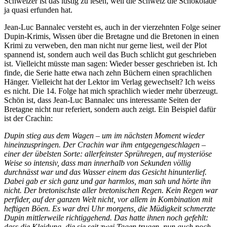
Schweizer ist das lustig zu lesen, weil die Schweiz die Schokolade
ja quasi erfunden hat.
Jean-Luc Bannalec versteht es, auch in der vierzehnten Folge seiner
Dupin-Krimis, Wissen über die Bretagne und die Bretonen in einen
Krimi zu verweben, den man nicht nur gerne liest, weil der Plot
spannend ist, sondern auch weil das Buch schlicht gut geschrieben
ist. Vielleicht müsste man sagen: Wieder besser geschrieben ist. Ich
finde, die Serie hatte etwa nach zehn Büchern einen sprachlichen
Hänger. Vielleicht hat der Lektor im Verlag gewechselt? Ich weiss
es nicht. Die 14. Folge hat mich sprachlich wieder mehr überzeugt.
Schön ist, dass Jean-Luc Bannalec uns interessante Seiten der
Bretagne nicht nur referiert, sondern auch zeigt. Ein Beispiel dafür
ist der Crachin:
Dupin stieg aus dem Wagen – um im nächsten Moment wieder
hineinzuspringen. Der Crachin war ihm entgegengeschlagen –
einer der übelsten Sorte: allerfeinster Sprühregen, auf mysteriöse
Weise so intensiv, dass man innerhalb von Sekunden völlig
durchnässt war und das Wasser einem das Gesicht hinunterlief.
Dabei gab er sich ganz und gar harmlos, man sah und hörte ihn
nicht. Der bretonischste aller bretonischen Regen. Kein Regen war
perfider, auf der ganzen Welt nicht, vor allem in Kombination mit
heftigen Böen. Es war drei Uhr morgens, die Müdigkeit schmerzte
Dupin mittlerweile richtiggehend. Das hatte ihnen noch gefehlt:
dass die Kleidung, die sie seit zwei Tagen trugen, nun auch noch