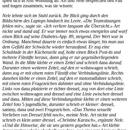
spielt sich in Arts Wohnung ab. Art und Nele besprechen den Fall
und tragen zusammen, was sie wissen:
Nele lehnte sich im Stuhl zurück. Ihr Blick ging durch den
Bildschirm des Laptops hindurch ins Leere. «Die Teamsitzungen
fehlen mir», sagte sie. «Ich verliere langsam die Übersicht.» Art
nickte und stand auf. Er war immer noch etwas energielos und warf
einen Blick auf seine Diabetes-App. 89, steigend. Der Wert war in
Ordnung. Manchmal dauerte es einfach etwas länger, bis man aus
dem Gefühl der Schwäche wieder herausfand. Er zog eine
Schublade in der Küchenzeile auf, holte einen Block Post-its und
mehrere Filzstifte heraus, dann ging er zur gegenüberliegenden
Wand. In die Mitte klebte er einen Zettel und schrieb
dana
darauf.
Darunter einen weiteren Zettel, auf den er
wohnwagen
schrieb,
dann zog er mit einem roten Filzstift eine Verbindungslinie. Rechts
daneben klebte er einen Zettel, auf den er
motorradfahrer
schrieb,
mit einem roten Fragezeichen dahinter und ohne Verbindungslinie.
Links von
dana
platzierte er
richter dressel
, zog von dort eine Linie
zwischen
wohnwagen
und
dressel
und eine Linie zwischen
dressel
und
dana
. Mitten auf diese Verbindungslinie klebte er einen weiteren
Zettel
foto 5 jugendliche
, darunter schrieb er kleiner:
dressel,
sammy, dana
und zwei Fragezeichen. «Das Thema sexuelle
Vorlieben von Dressel fehlt noch», meinte Nele. Art nickte und
schrieb es klein unter dressel. «Christine Karasch», ergänzte Nele.
«Und die Hinweise, die sie uns gestern gegeben hat.» Art klebte