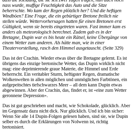
nass wurde, muffige Feuchtigkeit das Auto und die Sitze
beherrschte. Wo kam der Regen plötzlich her? Und die heftigen
Windböen? Eine Frage, die ein gebürtiger Bretone freilich nie
stellen würde. Wettervorhersagen hatten für einen Bretonen erst
Gültigkeit, wenn sie bereits eingetreten waren. Fast immer kam es
anders als meteorologisch berechnet. Zudem gab es in der
Bretagne, Dupin war es bis heute ein Rätsel, keine Übergänge von
einem Wetter zum anderen. Als hätte man, wie in einer
Theatervorstellung, rasch den Himmel ausgetauscht.
(Seite 329)
Das ist der Crachin. Wieder etwas über die Bretagne gelernt. Es ist
übrigens das einzige bretonische Wetter, das Dupin wirklich nicht
mag: eine deprimierende graue Materie, die Himmel und Erde
beherrscht. Ein veritabler Sturm, heftigster Regen, dramatische
Wolkenwelten in allen möglichen und unmöglichen Farbtönen, ein
aufgepeitschtes tiefschwarzes Meer – all dem kann Dupin etwas
abgewinnen. Aber der Crachin, das, findet er, ist «eine zum Wetter
geronnene Depression».
Das ist gut geschrieben und macht, wie Schokolade, glücklich. Aber
im Gegensatz dazu nicht dick. Nur glücklich. Und ich bin sicher:
Wenn Sie alle 14 Dupin-Folgen gelesen haben, sind sie, wie Dupin
selber es durch die Erklärungen von Nolwenn ist, richtig
bretonisiert.