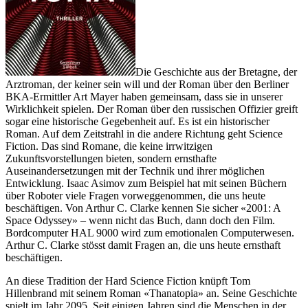
Die Geschichte aus der Bretagne, der
Arztroman, der keiner sein will und der Roman über den Berliner
BKA-Ermittler Art Mayer haben gemeinsam, dass sie in unserer
Wirklichkeit spielen. Der Roman über den russischen Offizier greift
sogar eine historische Gegebenheit auf. Es ist ein historischer
Roman. Auf dem Zeitstrahl in die andere Richtung geht Science
Fiction. Das sind Romane, die keine irrwitzigen
Zukunftsvorstellungen bieten, sondern ernsthafte
Auseinandersetzungen mit der Technik und ihrer möglichen
Entwicklung. Isaac Asimov zum Beispiel hat mit seinen Büchern
über Roboter viele Fragen vorweggenommen, die uns heute
beschäftigen. Von Arthur C. Clarke kennen Sie sicher «2001: A
Space Odyssey» – wenn nicht das Buch, dann doch den Film.
Bordcomputer HAL 9000 wird zum emotionalen Computerwesen.
Arthur C. Clarke stösst damit Fragen an, die uns heute ernsthaft
beschäftigen.
An diese Tradition der Hard Science Fiction knüpft Tom
Hillenbrand mit seinem Roman «Thanatopia» an. Seine Geschichte
spielt im Jahr 2095. Seit einigen Jahren sind die Menschen in der