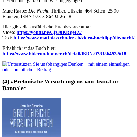
Lesen dabei ganz schön was abgegangen.
Marc Raabe:
Die Nacht.
Thriller. Ullstein, 464 Seiten, 25.90
Franken; ISBN 978-3-86493-261-8
Hier gibts die ausführliche Buchbesprechung:
Video:
https://youtu.be/CjzJ0KRqeEw
Text:
https://www.matthiaszehnder.ch/video-buchtipp/die-nacht/
Erhältlich ist das Buch hier:
https://www.biderundtanner.ch/detail/ISBN-9783864932618
(4) «Bretonische Versuchungen» von Jean-Luc
Bannalec