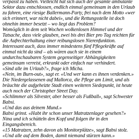
verpasst zu haben. Vielleicht hat sich auch der gesamte ambulante
Sektor dazu entschlossen, endlich einmal gemeinsam in den Urlaub
zu fahren, eine riesige Ballermann-Party, frei nach dem Motto «wer
sich erinnert, war nicht dabei», und die Rettungsstelle ist doch
ohnehin immer besetzt – wo liegt das Problem?
Womöglich in dem seit Wochen wolkenlosen Himmel und der
Tatsache, dass viele glauben, zwei bis drei Bier pro Tag reichten für
die Aufrechterhaltung einer reibungslosen Nierenfunktion.
Interessant auch, dass immer mindestens fünf Pflegekräfte auf
einmal nicht da sind – als wären auch sie in einem
undurchschaubaren System gegenseitiger Abhängigkeiten
gemeinsam verreist, erkrankt oder einfach nur verhindert.
«Sind alle im Urlaub?», frage ich Micha.
«Nein, im Burn-out», sagt er. «Und wer kann es ihnen verdenken.»
Die Niedergelassenen auf Mallorca, die Pflege am Limit, und als
bräuchte die aufgeheizte Stadt einen weiteren Siedepunkt, ist heute
auch noch der Christopher Street Day.
«Schlimmer als Silvester, aber besser als Fußball», sagt Schwester
Babsi.
«Und das aus deinem Mund.»
Babsi grinst. «Habt ihr schon unser Matratzenlager gesehen?»
Nina und ich schütteln den Kopf und folgen ihr in den
Eingangsbereich.
«15 Matratzen, zehn davon als Monitorplätze», sagt Babsi stolz.
«Und alle auf dem Boden, damit niemand stürzen kann.»