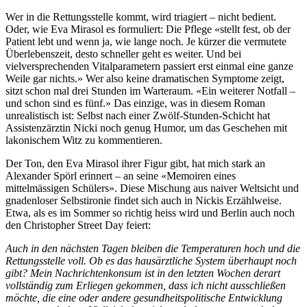
Wer in die Rettungsstelle kommt, wird triagiert – nicht bedient.
Oder, wie Eva Mirasol es formuliert: Die Pflege «stellt fest, ob der
Patient lebt und wenn ja, wie lange noch. Je kürzer die vermutete
Überlebenszeit, desto schneller geht es weiter. Und bei
vielversprechenden Vitalparametern passiert erst einmal eine ganze
Weile gar nichts.» Wer also keine dramatischen Symptome zeigt,
sitzt schon mal drei Stunden im Warteraum. «Ein weiterer Notfall –
und schon sind es fünf.» Das einzige, was in diesem Roman
unrealistisch ist: Selbst nach einer Zwölf-Stunden-Schicht hat
Assistenzärztin Nicki noch genug Humor, um das Geschehen mit
lakonischem Witz zu kommentieren.
Der Ton, den Eva Mirasol ihrer Figur gibt, hat mich stark an
Alexander Spörl erinnert – an seine «Memoiren eines
mittelmässigen Schülers». Diese Mischung aus naiver Weltsicht und
gnadenloser Selbstironie findet sich auch in Nickis Erzählweise.
Etwa, als es im Sommer so richtig heiss wird und Berlin auch noch
den Christopher Street Day feiert:
Auch in den nächsten Tagen bleiben die Temperaturen hoch und die
Rettungsstelle voll. Ob es das hausärztliche System überhaupt noch
gibt? Mein Nachrichtenkonsum ist in den letzten Wochen derart
vollständig zum Erliegen gekommen, dass ich nicht ausschließen
möchte, die eine oder andere gesundheitspolitische Entwicklung