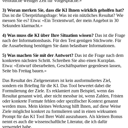
verbrauche weniger Zeit für Vorgespräche.»
3) Woran merken Sie, dass die KI Ihnen wirklich geholfen hat?
Das ist die Überprüfungsfrage: Was ist ein nützliches Resultat? Wie
messen Sie es? Etwa: «Ein Textentwurf, der mein Angebot in 30
Sekunden klarmacht.»
4) Was muss die KI über Ihre Situation wissen?
Das ist die Frage
nach der Informationsbasis. Für den Test genügen Stichworte. Für
die Ausarbeitung benötigen Sie dann belastbare Informationen.
5) Was machen Sie mit der Antwort?
Das ist die Frage nach dem
konkreten nächsten Schritt. Schreiben Sie also einen Kurzplan.
Etwa: «Entwurf überarbeiten, Geschäftspartner gegenlesen lassen,
Seite bis Freitag bauen.»
Das Resultat des Zielgenerators ist kein ausformuliertes Ziel,
sondern ein Briefing für die KI. Das Tool bewertet dabei die
Formulierung der Ziele. Es reklamiert zum Beispiel, wenn das
Resultat genannt wird, aber nicht messbar ist, wenn Zahlen, Fristen
oder konkrete Formate fehlen oder spezifischer Kontext genannt
werden muss. Mein kleines Werkzeug hilft Ihnen, auf diese Weise
Ziele möglichst konkret zu formulieren und in einen wirksamen
Prompt für das KI Tool Ihrer Wahl auszubauen. Als kleinen Bonus
nennt es auch die wissenschaftliche Literatur, die ich dafür
verwendet habe.