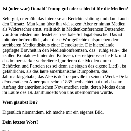
Ist (oder war) Donald Trump gut oder schlecht für die Medien?
Sehr gut, er erhöht das Interesse an Berichterstattung und damit auch
den Umsatz. Man kann über ihn viel sagen: Aber er nimmt Medien
als Widersacher ernst, stellt sich in Medienkonferenzen Dutzenden
von Journalisten und leistet sich verbale Schlagabtausche. Das ist
mitunter befremdlich, aber diese Wortgefechte entsprechen dem
streitbaren Mediendiskurs einer Demokratie. Die hierzulande
gepflegte Bravheit in den Medienkonferenzen, das «ruhig sein», die
«stillen Kontakte» hinter den Kulissen, der eidgenössische Filz und
das immer stärker verbreiterte Ignorieren der Medien durch
Behörden und Parteien (es sei denn sie singen das eigene Lied) , ist
gefährlicher, als das laute amerikanische Rumpoltern, das
Jahrmarktsgehabe, das Alexis de Tocqueville in seinem Werk «De la
démocratie en Amérique» schon 1835 beobachtet hat und das am
Anfang der amerikanischen Newsmedien steht, deren Modus dann
im Laufe des 19. Jahrhunderts von uns übernommen wurde.
Wem glaubst Du?
Eigentlich niemandem, ich mache mir ein eigenes Bild.
Dein letztes Wort?