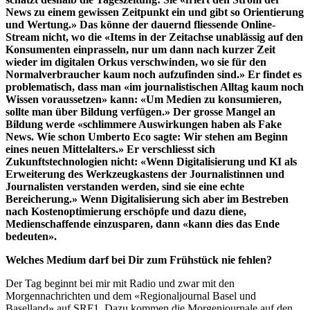
News zu einem gewissen Zeitpunkt ein und gibt so Orientierung
und Wertung.» Das könne der dauernd fliessende Online-
Stream nicht, wo die «Items in der Zeitachse unablässig auf den
Konsumenten einprasseln, nur um dann nach kurzer Zeit
wieder im digitalen Orkus verschwinden, wo sie für den
Normalverbraucher kaum noch aufzufinden sind.» Er findet es
problematisch, dass man «im journalistischen Alltag kaum noch
Wissen voraussetzen» kann: «Um Medien zu konsumieren,
sollte man über Bildung verfügen.» Der grosse Mangel an
Bildung werde «schlimmere Auswirkungen haben als Fake
News. Wie schon Umberto Eco sagte: Wir stehen am Beginn
eines neuen Mittelalters.» Er verschliesst sich
Zukunftstechnologien nicht: «Wenn Digitalisierung und KI als
Erweiterung des Werkzeugkastens der Journalistinnen und
Journalisten verstanden werden, sind sie eine echte
Bereicherung.» Wenn Digitalisierung sich aber im Bestreben
nach Kostenoptimierung erschöpfe und dazu diene,
Medienschaffende einzusparen, dann «kann dies das Ende
bedeuten».
Welches Medium darf bei Dir zum Frühstück nie fehlen?
Der Tag beginnt bei mir mit Radio und zwar mit den
Morgennachrichten und dem «Regionaljournal Basel und
Baselland» auf SRF1. Dazu kommen die Morgenjournale auf den