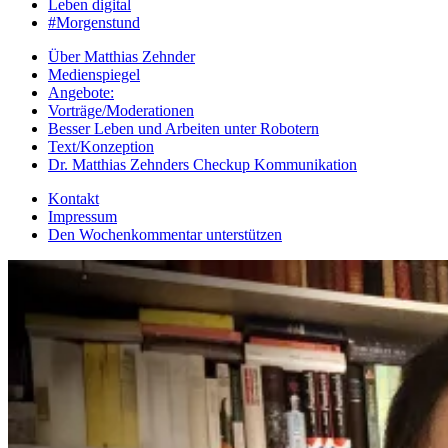
Leben digital
#Morgenstund
Über Matthias Zehnder
Medienspiegel
Angebote:
Vorträge/Moderationen
Besser Leben und Arbeiten unter Robotern
Text/Konzeption
Dr. Matthias Zehnders Checkup Kommunikation
Kontakt
Impressum
Den Wochenkommentar unterstützen