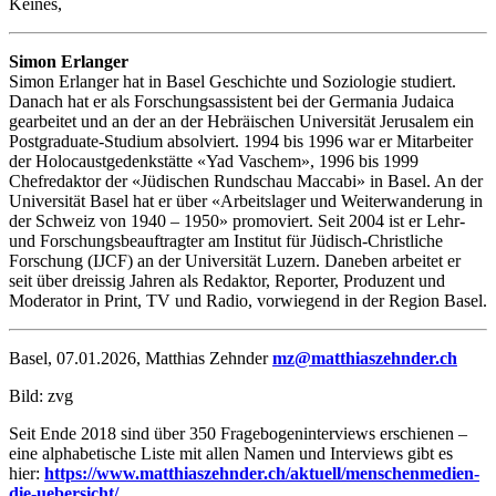
Keines,
Simon Erlanger
Simon Erlanger hat in Basel Geschichte und Soziologie studiert.
Danach hat er als Forschungsassistent bei der Germania Judaica
gearbeitet und an der an der Hebräischen Universität Jerusalem ein
Postgraduate-Studium absolviert. 1994 bis 1996 war er Mitarbeiter
der Holocaustgedenkstätte «Yad Vaschem», 1996 bis 1999
Chefredaktor der «Jüdischen Rundschau Maccabi» in Basel. An der
Universität Basel hat er über «Arbeitslager und Weiterwanderung in
der Schweiz von 1940 – 1950» promoviert. Seit 2004 ist er Lehr-
und Forschungsbeauftragter am Institut für Jüdisch-Christliche
Forschung (IJCF) an der Universität Luzern. Daneben arbeitet er
seit über dreissig Jahren als Redaktor, Reporter, Produzent und
Moderator in Print, TV und Radio, vorwiegend in der Region Basel.
Basel, 07.01.2026, Matthias Zehnder
mz@matthiaszehnder.ch
Bild: zvg
Seit Ende 2018 sind über 350 Fragebogeninterviews erschienen –
eine alphabetische Liste mit allen Namen und Interviews gibt es
hier:
https://www.matthiaszehnder.ch/aktuell/menschenmedien-
die-uebersicht/