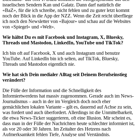
israelischen Sendern Kan und Galatz. Dann darf natürlich die
«BaZ», für die ich schreibe, nicht fehlen und zu guter letzt kommt
noch der Blick in die App der NZZ. Wenn die Zeit reicht überfliege
ich noch den Newsletter von «Bajour» und schau auf die Websites
von «Spiegel» und «Welt».
Wie hältst Du es mit Facebook und Instagram, X, Bluesky,
Threads und Mastodon, LinkedIn, YouTube und TikTok?
Ich bin oft auf Facebook, X und auch Instagram und benutze
YouTube. Auf LinkedIn bin ich selten, auf TikTok, Bluesky,
Threads und Mastodon eigentlich nie.
Wie hat sich Dein medialer Alltag seit Deinem Berufseinstieg
verändert?
Die Fülle der Information und die Schnelligkeit des
Informiertwerdens hat massiv zugenommen. Gerade auch im News-
Journalismus – auch in der im Vergleich doch noch eher
gemächlichen lokalen Variante – gilt es, dauernd auf Achse zu sein,
was fordert und auch überfordert. Allerdings ist die Unmittelbarkeit,
die etwa News-Ticker suggerieren, oft eine Illusion. Mir scheint es,
dass man in der Fülle der Nachrichten heute schlechter informiert ist,
als vor 20 oder 30 Jahren. Im Zeitalter des Hetzens nach
Aufmerksamkeit fehlen Tiefe, Analyse und Verständnis.