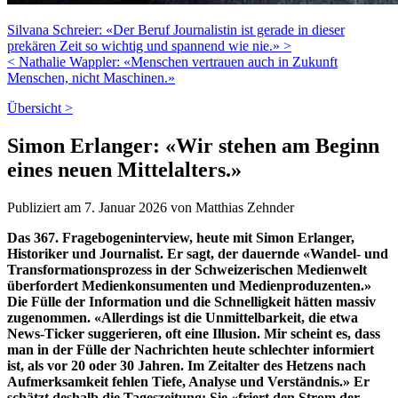
Silvana Schreier: «Der Beruf Journalistin ist gerade in dieser
prekären Zeit so wichtig und spannend wie nie.» >
< Nathalie Wappler: «Menschen vertrauen auch in Zukunft
Menschen, nicht Maschinen.»
Übersicht >
Simon Erlanger: «Wir stehen am Beginn
eines neuen Mittelalters.»
Publiziert am 7. Januar 2026 von Matthias Zehnder
Das 367. Fragebogeninterview, heute mit Simon Erlanger,
Historiker und Journalist. Er sagt, der dauernde «Wandel- und
Transformationsprozess in der Schweizerischen Medienwelt
überfordert Medienkonsumenten und Medienproduzenten.»
Die Fülle der Information und die Schnelligkeit hätten massiv
zugenommen. «Allerdings ist die Unmittelbarkeit, die etwa
News-Ticker suggerieren, oft eine Illusion. Mir scheint es, dass
man in der Fülle der Nachrichten heute schlechter informiert
ist, als vor 20 oder 30 Jahren. Im Zeitalter des Hetzens nach
Aufmerksamkeit fehlen Tiefe, Analyse und Verständnis.» Er
schätzt deshalb die Tageszeitung: Sie «friert den Strom der