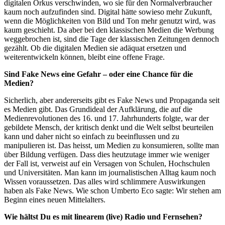
digitalen Orkus verschwinden, wo sie für den Normalverbraucher
kaum noch aufzufinden sind. Digital hätte sowieso mehr Zukunft,
wenn die Möglichkeiten von Bild und Ton mehr genutzt wird, was
kaum geschieht. Da aber bei den klassischen Medien die Werbung
weggebrochen ist, sind die Tage der klassischen Zeitungen dennoch
gezählt. Ob die digitalen Medien sie adäquat ersetzen und
weiterentwickeln können, bleibt eine offene Frage.
Sind Fake News eine Gefahr – oder eine Chance für die
Medien?
Sicherlich, aber andererseits gibt es Fake News und Propaganda seit
es Medien gibt. Das Grundideal der Aufklärung, die auf die
Medienrevolutionen des 16. und 17. Jahrhunderts folgte, war der
gebildete Mensch, der kritisch denkt und die Welt selbst beurteilen
kann und daher nicht so einfach zu beeinflussen und zu
manipulieren ist. Das heisst, um Medien zu konsumieren, sollte man
über Bildung verfügen. Dass dies heutzutage immer wie weniger
der Fall ist, verweist auf ein Versagen von Schulen, Hochschulen
und Universitäten. Man kann im journalistischen Alltag kaum noch
Wissen voraussetzen. Das alles wird schlimmere Auswirkungen
haben als Fake News. Wie schon Umberto Eco sagte: Wir stehen am
Beginn eines neuen Mittelalters.
Wie hältst Du es mit linearem (live) Radio und Fernsehen?