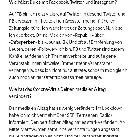
Wie hältst Du es mit Facebook, Twitter und Instagram?
Auf
FB
bin ich relativ aktiv, auf
Twitter
mitlesend. Twitter und
FB ersetzen mir heute einen Grossteil meiner früheren
Zeitungslektüre. Ich war ein treuer Zeitungsleser. Nun lese
ich querbeet, Online-Medien von
«Republik»
über
«Infosperber»
bis
«Journal B»
. Und oft auf Empfehlung von
Leuten, deren «Follower» ich bin. FB und Twitter sind zudem
Kanäle, auf denen ich Themen verbreite und auf eigene
Veranstaltungen hinweise. Immer mehr Veranstalter
verlangen ja, dass ich nicht nur auftrete, sondern mich gleich
auch noch an der Öffentlichkeitsarbeit beteilige.
Wie hat das Corona-Virus Deinen medialen Alltag
verändert?
Den medialen Alltag hat es wenig verändert. Im Lockdown
habe ich mich vermehrt über SRF (Fernsehen, Radio)
informiert. Den beruflichen Alltag hat es stark verändert. Ab
Mitte März wurden sämtliche Veranstaltungen abgesagt.
Neue Anfragen gab es nicht. Und der Veranstaltungsstau