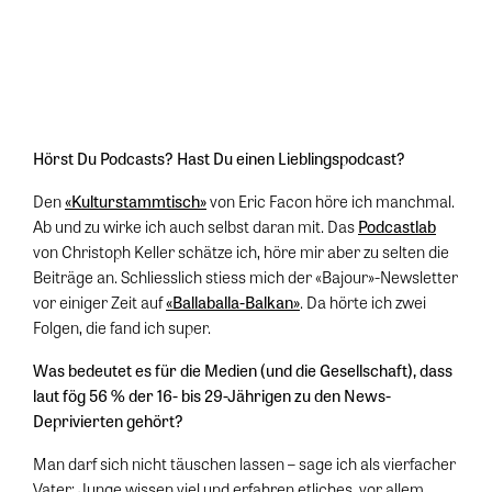
Hörst Du Podcasts? Hast Du einen Lieblingspodcast?
Den
«Kulturstammtisch»
von Eric Facon höre ich manchmal.
Ab und zu wirke ich auch selbst daran mit. Das
Podcastlab
von Christoph Keller schätze ich, höre mir aber zu selten die
Beiträge an. Schliesslich stiess mich der «Bajour»-Newsletter
vor einiger Zeit auf
«Ballaballa-Balkan»
. Da hörte ich zwei
Folgen, die fand ich super.
Was bedeutet es für die Medien (und die Gesellschaft), dass
laut fög 56 % der 16- bis 29-Jährigen zu den News-
Deprivierten gehört?
Man darf sich nicht täuschen lassen – sage ich als vierfacher
Vater: Junge wissen viel und erfahren etliches, vor allem