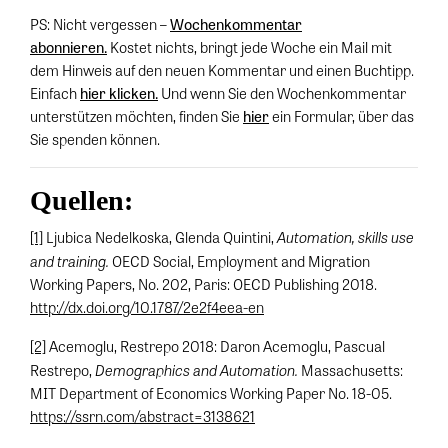
PS: Nicht vergessen –
Wochenkommentar
abonnieren.
Kostet nichts, bringt jede Woche ein Mail mit
dem Hinweis auf den neuen Kommentar und einen Buchtipp.
Einfach
hier klicken.
Und wenn Sie den Wochenkommentar
unterstützen möchten, finden Sie
hier
ein Formular, über das
Sie spenden können.
Quellen:
Automation, skills use
[1]
Ljubica Nedelkoska, Glenda Quintini,
and training.
OECD Social, Employment and Migration
Working Papers, No. 202, Paris: OECD Publishing 2018.
http://dx.doi.org/10.1787/2e2f4eea-en
[2]
Acemoglu, Restrepo 2018: Daron Acemoglu, Pascual
Demographics and Automation.
Restrepo,
Massachusetts:
MIT Department of Economics Working Paper No. 18-05.
https://ssrn.com/abstract=3138621