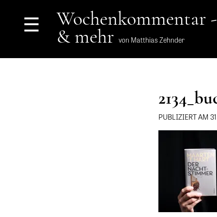
Wochenkommentar -
☰
& mehr
von Matthias Zehnder
2134_bu
PUBLIZIERT AM 3