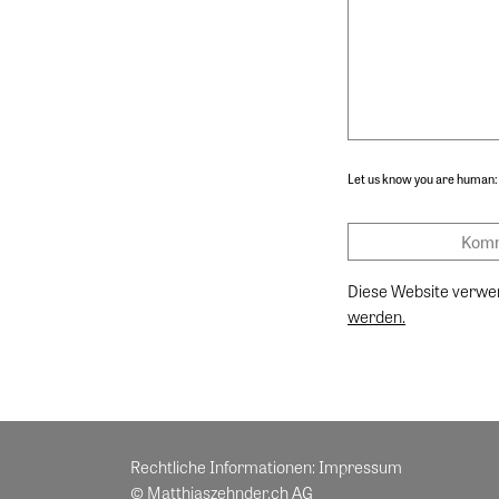
Let us know you are human:
Diese Website verwe
werden.
Rechtliche Informationen:
Impressum
© Matthiaszehnder.ch AG