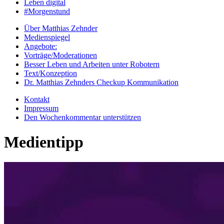
Leben digital
#Morgenstund
Über Matthias Zehnder
Medienspiegel
Angebote:
Vorträge/Moderationen
Besser Leben und Arbeiten unter Robotern
Text/Konzeption
Dr. Matthias Zehnders Checkup Kommunikation
Kontakt
Impressum
Den Wochenkommentar unterstützen
Medientipp