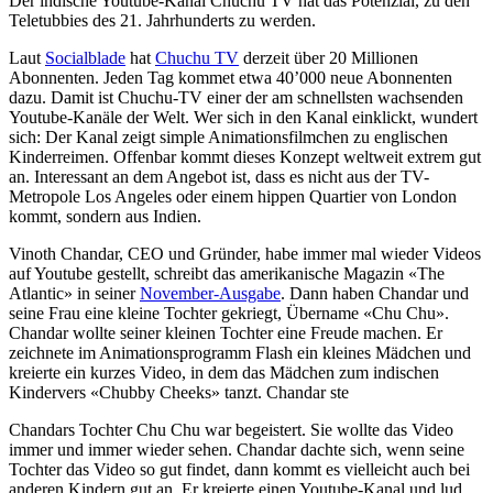
Der indische Youtube-Kanal Chuchu TV hat das Potenzial, zu den
Teletubbies des 21. Jahrhunderts zu werden.
Laut
Socialblade
hat
Chuchu TV
derzeit über 20 Millionen
Abonnenten. Jeden Tag kommet etwa 40’000 neue Abonnenten
dazu. Damit ist Chuchu-TV einer der am schnellsten wachsenden
Youtube-Kanäle der Welt. Wer sich in den Kanal einklickt, wundert
sich: Der Kanal zeigt simple Animationsfilmchen zu englischen
Kinderreimen. Offenbar kommt dieses Konzept weltweit extrem gut
an. Interessant an dem Angebot ist, dass es nicht aus der TV-
Metropole Los Angeles oder einem hippen Quartier von London
kommt, sondern aus Indien.
Vinoth Chandar, CEO und Gründer, habe immer mal wieder Videos
auf Youtube gestellt, schreibt das amerikanische Magazin «The
Atlantic» in seiner
November-Ausgabe
. Dann haben Chandar und
seine Frau eine kleine Tochter gekriegt, Übername «Chu Chu».
Chandar wollte seiner kleinen Tochter eine Freude machen. Er
zeichnete im Animationsprogramm Flash ein kleines Mädchen und
kreierte ein kurzes Video, in dem das Mädchen zum indischen
Kindervers «Chubby Cheeks» tanzt. Chandar ste
Chandars Tochter Chu Chu war begeistert. Sie wollte das Video
immer und immer wieder sehen. Chandar dachte sich, wenn seine
Tochter das Video so gut findet, dann kommt es vielleicht auch bei
anderen Kindern gut an. Er kreierte einen Youtube-Kanal und lud