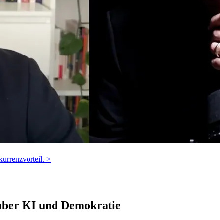
urrenzvorteil. >
 über KI und Demokratie