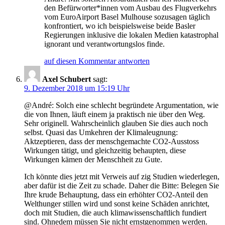
den Befürworter*innen vom Ausbau des Flugverkehrs
vom EuroAirport Basel Mulhouse sozusagen täglich
konfrontiert, wo ich beispielsweise beide Basler
Regierungen inklusive die lokalen Medien katastrophal
ignorant und verantwortungslos finde.
auf diesen Kommentar antworten
Axel Schubert
sagt:
9. Dezember 2018 um 15:19 Uhr
@André: Solch eine schlecht begründete Argumentation, wie
die von Ihnen, läuft einem ja praktisch nie über den Weg.
Sehr originell. Wahrscheinlich glauben Sie dies auch noch
selbst. Quasi das Umkehren der Klimaleugnung:
Aktzeptieren, dass der menschgemachte CO2-Ausstoss
Wirkungen tätigt, und gleichzeitig behaupten, diese
Wirkungen kämen der Menschheit zu Gute.
Ich könnte dies jetzt mit Verweis auf zig Studien wiederlegen,
aber dafür ist die Zeit zu schade. Daher die Bitte: Belegen Sie
Ihre krude Behauptung, dass ein erhöhter CO2-Anteil den
Welthunger stillen wird und sonst keine Schäden anrichtet,
doch mit Studien, die auch klimawissenschaftlich fundiert
sind. Ohnedem müssen Sie nicht ernstgenommen werden.