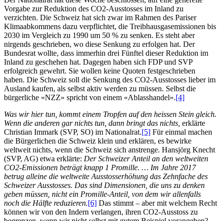
Vorgabe zur Reduktion des CO2-Ausstosses im Inland zu
verzichten. Die Schweiz hat sich zwar im Rahmen des Pariser
Klimaabkommens dazu verpflichtet, die Treibhausgasemissionen bis
2030 im Vergleich zu 1990 um 50 % zu senken. Es steht aber
nirgends geschrieben, wo diese Senkung zu erfolgen hat. Der
Bundesrat wollte, dass immerhin drei Fünftel dieser Reduktion im
Inland zu geschehen hat. Dagegen haben sich FDP und SVP
erfolgreich gewehrt. Sie wollen keine Quoten festgeschrieben
haben. Die Schweiz soll die Senkung des CO2-Ausstosses lieber im
Ausland kaufen, als selbst aktiv werden zu müssen. Selbst die
bürgerliche «NZZ» spricht von einem «Ablasshandel».
[4]
Was wir hier tun, kommt einem Tropfen auf den heissen Stein gleich.
Wenn die anderen gar nichts tun, dann bringt das nichts,
erklärte
Christian Immark (SVP, SO) im Nationalrat.
[5]
Für einmal machen
die Bürgerlichen die Schweiz klein und erklären, es bewirke
weltweit nichts, wenn die Schweiz sich anstrenge. Hansjörg Knecht
(SVP, AG) etwa erklärte:
Der Schweizer Anteil an den weltweiten
CO2-Emissionen beträgt knapp 1 Promille. … Im Jahre 2017
betrug alleine die weltweite Ausstosserhöhung das Zehnfache des
Schweizer Ausstosses. Das sind Dimensionen, die uns zu denken
geben müssen, nicht ein Promille-Anteil, von dem wir allenfalls
noch die Hälfte reduzieren.
[6]
Das stimmt – aber mit welchem Recht
können wir von den Indern verlangen, ihren CO2-Ausstoss zu
begrenzen, wenn wir nicht selbst mit gutem Beispiel vorangehen?