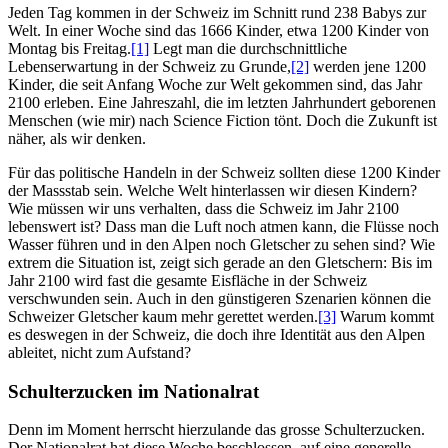
Jeden Tag kommen in der Schweiz im Schnitt rund 238 Babys zur
Welt. In einer Woche sind das 1666 Kinder, etwa 1200 Kinder von
Montag bis Freitag.
[1]
Legt man die durchschnittliche
Lebenserwartung in der Schweiz zu Grunde,
[2]
werden jene 1200
Kinder, die seit Anfang Woche zur Welt gekommen sind, das Jahr
2100 erleben. Eine Jahreszahl, die im letzten Jahrhundert geborenen
Menschen (wie mir) nach Science Fiction tönt. Doch die Zukunft ist
näher, als wir denken.
Für das politische Handeln in der Schweiz sollten diese 1200 Kinder
der Massstab sein. Welche Welt hinterlassen wir diesen Kindern?
Wie müssen wir uns verhalten, dass die Schweiz im Jahr 2100
lebenswert ist? Dass man die Luft noch atmen kann, die Flüsse noch
Wasser führen und in den Alpen noch Gletscher zu sehen sind? Wie
extrem die Situation ist, zeigt sich gerade an den Gletschern: Bis im
Jahr 2100 wird fast die gesamte Eisfläche in der Schweiz
verschwunden sein. Auch in den günstigeren Szenarien können die
Schweizer Gletscher kaum mehr gerettet werden.
[3]
Warum kommt
es deswegen in der Schweiz, die doch ihre Identität aus den Alpen
ableitet, nicht zum Aufstand?
Schulterzucken im Nationalrat
Denn im Moment herrscht hierzulande das grosse Schulterzucken.
Der Nationalrat hat diese Woche beschlossen, auf eine generelle