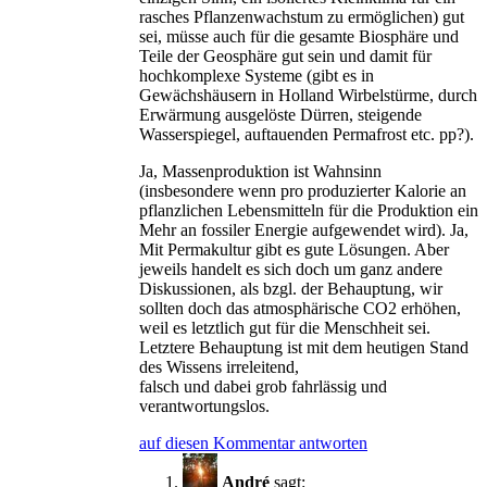
rasches Pflanzenwachstum zu ermöglichen) gut
sei, müsse auch für die gesamte Biosphäre und
Teile der Geosphäre gut sein und damit für
hochkomplexe Systeme (gibt es in
Gewächshäusern in Holland Wirbelstürme, durch
Erwärmung ausgelöste Dürren, steigende
Wasserspiegel, auftauenden Permafrost etc. pp?).
Ja, Massenproduktion ist Wahnsinn
(insbesondere wenn pro produzierter Kalorie an
pflanzlichen Lebensmitteln für die Produktion ein
Mehr an fossiler Energie aufgewendet wird). Ja,
Mit Permakultur gibt es gute Lösungen. Aber
jeweils handelt es sich doch um ganz andere
Diskussionen, als bzgl. der Behauptung, wir
sollten doch das atmosphärische CO2 erhöhen,
weil es letztlich gut für die Menschheit sei.
Letztere Behauptung ist mit dem heutigen Stand
des Wissens irreleitend,
falsch und dabei grob fahrlässig und
verantwortungslos.
auf diesen Kommentar antworten
André
sagt: