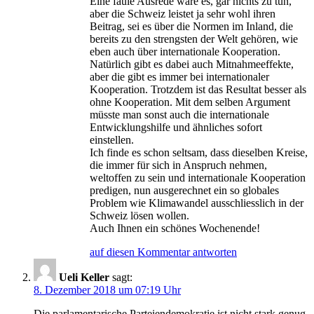
Eine faule Ausrede wäre es, gar nichts zu tun,
aber die Schweiz leistet ja sehr wohl ihren
Beitrag, sei es über die Normen im Inland, die
bereits zu den strengsten der Welt gehören, wie
eben auch über internationale Kooperation.
Natürlich gibt es dabei auch Mitnahmeeffekte,
aber die gibt es immer bei internationaler
Kooperation. Trotzdem ist das Resultat besser als
ohne Kooperation. Mit dem selben Argument
müsste man sonst auch die internationale
Entwicklungshilfe und ähnliches sofort
einstellen.
Ich finde es schon seltsam, dass dieselben Kreise,
die immer für sich in Anspruch nehmen,
weltoffen zu sein und internationale Kooperation
predigen, nun ausgerechnet ein so globales
Problem wie Klimawandel ausschliesslich in der
Schweiz lösen wollen.
Auch Ihnen ein schönes Wochenende!
auf diesen Kommentar antworten
Ueli Keller
sagt:
8. Dezember 2018 um 07:19 Uhr
Die parlamentarische Parteiendemokratie ist nicht stark genug,