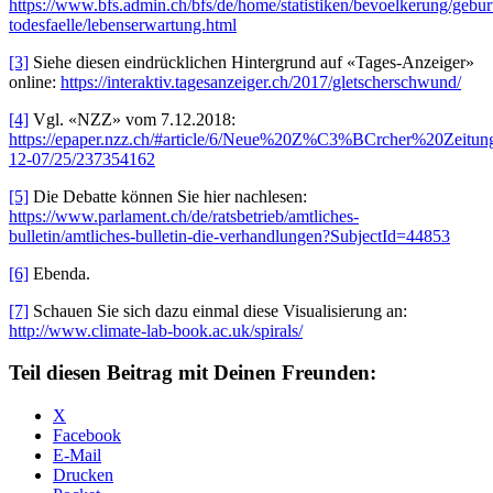
https://www.bfs.admin.ch/bfs/de/home/statistiken/bevoelkerung/gebur
todesfaelle/lebenserwartung.html
[3]
Siehe diesen eindrücklichen Hintergrund auf «Tages-Anzeiger»
online:
https://interaktiv.tagesanzeiger.ch/2017/gletscherschwund/
[4]
Vgl. «NZZ» vom 7.12.2018:
https://epaper.nzz.ch/#article/6/Neue%20Z%C3%BCrcher%20Zeitun
12-07/25/237354162
[5]
Die Debatte können Sie hier nachlesen:
https://www.parlament.ch/de/ratsbetrieb/amtliches-
bulletin/amtliches-bulletin-die-verhandlungen?SubjectId=44853
[6]
Ebenda.
[7]
Schauen Sie sich dazu einmal diese Visualisierung an:
http://www.climate-lab-book.ac.uk/spirals/
Teil diesen Beitrag mit Deinen Freunden:
X
Facebook
E-Mail
Drucken