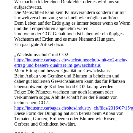
Wir machen leider einen Denkfehler oder es wird uns so
aufgeschwatzt.
Die Menschheit kann kein Klimaverändern sondern nur mit
Umweltverschmutzung so schnell wie möglich aufhören.
Dem Leben auf der Erde ging es immer besser wenn es Warm
und die Temperaturen angenehm waren.
Und wenn der CO2 Gehalt hoch ist haben wir ein üppiges
Wachstum auf Erden und es muss Niemand Hungern.
Ein paar gute Artikel dazu:
„Wachstumsschub“ mit CO2
https://industrie.carbagas.ch/wachstumsschub-mit-co2-mehr-
ertrag-und-bessere-qualitaet-im-gewaechshaus
Mehr Ertrag und bessere Qualität im Gewächshaus
Beim Anbau von Gemüse und Blumen in beheizten und
daher gut isolierten Gewächshäusern kann das für Pflanzen
lebensnotwendige Kohlendioxid CO2 knapp werden.
Folge: Die Pflanzen wachsen nur noch langsam oder
verkümmern sogar. Abhilfe schafft hier der Einsatz von
technischem CO2.
https://industrie.carbagas.ch/sites/industry_ch/files/2016/07/
Diese Form der Düngung hat sich bereits beim Anbau von
Tomaten, Gurken, Erdbeeren oder Blumen wie Rosen,
Gerbera und Orchideen bewährt.