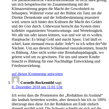
um sich beispielsweise im Zusammenhang mit der
Klimazerstörung gegen die Macht der Gewohnheit zu
behaupten. Während vorne auf der Bühne ein Tanz um die
Direkte Demokratie und die Selbstbestimmung inszeniert
wird, setzen sich hinter den Kulissen die Macht des Geldes
und der Gier durch. Unbewusst herrscht das System einer
kollektiv organisierten Verantwortungs- und Wertelosigkeit.
Wo alle tun oder lassen können, was und wie sie es wollen.
Hauptsache: Es bringt Geld und macht Spass. Und läuft es
schief, kann niemand etwas dafür: Jede*r ist ich selbst der*die
Nächste. Um aus diesem Schlamassel rauszukommen, braucht
es Bildung. Aber nicht weiter eine Rennbahnpädagogik, wo
gelernt wird um zu gewinnen. Für uns und unsere Kinder
braucht es Bildung für eine Nachhaltige Entwicklung und
Friedenserziehung.
auf diesen Kommentar antworten
Cornelis Bockemühl
sagt:
8. Dezember 2018 um 11:01 Uhr
Ich weiss dass die Promotoren der „Reduktion im Ausland“
das lauthals bestreiten werden, aber dennoch bin ich zu 100%
überzeugt dass diese Art der Reduktion am Ende einfach
doppelt gezählt wird: Die Schweiz schreibt sie sich auf die