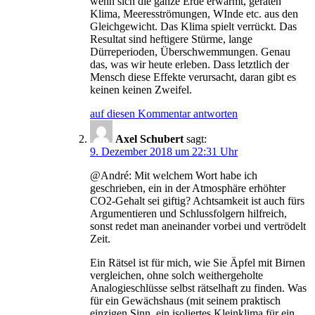
wenn sich die ganze Erde erwärmt, geraten
Klima, Meeresströmungen, WInde etc. aus den
Gleichgewicht. Das Klima spielt verrückt. Das
Resultat sind heftigere Stürme, lange
Dürreperioden, Überschwemmungen. Genau
das, was wir heute erleben. Dass letztlich der
Mensch diese Effekte verursacht, daran gibt es
keinen keinen Zweifel.
auf diesen Kommentar antworten
Axel Schubert
sagt:
9. Dezember 2018 um 22:31 Uhr
@André: Mit welchem Wort habe ich
geschrieben, ein in der Atmosphäre erhöhter
CO2-Gehalt sei giftig? Achtsamkeit ist auch fürs
Argumentieren und Schlussfolgern hilfreich,
sonst redet man aneinander vorbei und vertrödelt
Zeit.
Ein Rätsel ist für mich, wie Sie Äpfel mit Birnen
vergleichen, ohne solch weithergeholte
Analogieschlüsse selbst rätselhaft zu finden. Was
für ein Gewächshaus (mit seinem praktisch
einzigen Sinn, ein isoliertes Kleinklima für ein