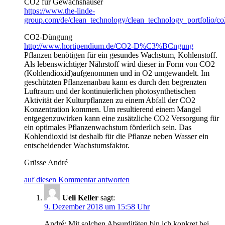
CO2 für Gewächshäuser
https://www.the-linde-
group.com/de/clean_technology/clean_technology_portfolio/co
CO2-Düngung
http://www.hortipendium.de/CO2-D%C3%BCngung
Pflanzen benötigen für ein gesundes Wachstum, Kohlenstoff.
Als lebenswichtiger Nährstoff wird dieser in Form von CO2
(Kohlendioxid)aufgenommen und in O2 umgewandelt. Im
geschützten Pflanzenanbau kann es durch den begrenzten
Luftraum und der kontinuierlichen photosynthetischen
Aktivität der Kulturpflanzen zu einem Abfall der CO2
Konzentration kommen. Um resultierend einem Mangel
entgegenzuwirken kann eine zusätzliche CO2 Versorgung für
ein optimales Pflanzenwachstum förderlich sein. Das
Kohlendioxid ist deshalb für die Pflanze neben Wasser ein
entscheidender Wachstumsfaktor.
Grüsse André
auf diesen Kommentar antworten
Ueli Keller
sagt:
9. Dezember 2018 um 15:58 Uhr
André: Mit solchen Absurditäten bin ich konkret bei