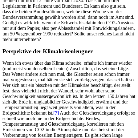
trennen nur noch 12 Jahre vom Jahr 2030. Das sind nur drei
Legislaturen in Parlament und Bundesrat. Es kann also gut sein,
dass die beiden Bundesrätinnen, welche diese Woche von der
Bundesversammlung gewählt worden sind, dann noch im Amt sind.
Genügt es wirklich, wenn die Schweiz bis dahin den CO2-Ausstoss
nur auf dem Papier, also per Ablasshandel mit Entwicklungsländern,
um 50 % gegenüber 1990 reduziert? Sollte unser reiches Land nicht
mehr unternehmen?
Perspektive der Klimakrisenleugner
Wenn ich etwas über das Klima schreibe, erhalte ich immer wieder
(und meist von denselben Leuten) Zuschriften, das sei eine Lüge.
Das Wetter ändere sich nun mal, die Gletscher seien schon immer
mal vorgestossen, mal hätten sie sich zurückgezogen, das sei halt so.
Wer sich nur ein bisschen mit der Klimakrise beschäftigt, der stellt
fest, dass vielleicht nicht der Wandel, sehr wohl aber seine
Geschwindigkeit aussergewöhnlich ist. In den letzten 150 Jahren hat
sich die Erde in unglaublicher Geschwindigkeit erwärmt und der
Temperaturanstieg liegt weit jenseits von allem, was in der
Erdgeschichte bekannt ist.
[7]
Auch der Gletscherrückgang erfolgt so
schnell wie noch nie in der Erdgeschichte. Beides,
Temperaturanstieg und Gletscherrückgang, korrelieren mit den
Emissionen von CO2 in die Atmosphäre und das heisst mit der
Verbrennung von fossilen Energieträgern. Es gibt schon lange