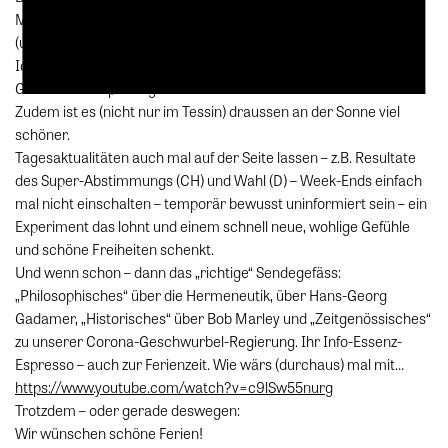
Mithelfen gegen das Corona-Gezanke weiterhin erlaubt, bei
(unserem grossen) Corona-Gesellschaftstest erwünscht.
Ich setzte mich trotz geimpft nicht in ein Restaurant – bei dieser
Gesellschaftsspaltung mache ich nicht mit.
Zudem ist es (nicht nur im Tessin) draussen an der Sonne viel
schöner.
Tagesaktualitäten auch mal auf der Seite lassen – z.B. Resultate
des Super-Abstimmungs (CH) und Wahl (D) – Week-Ends einfach
mal nicht einschalten – temporär bewusst uninformiert sein – ein
Experiment das lohnt und einem schnell neue, wohlige Gefühle
und schöne Freiheiten schenkt.
Und wenn schon – dann das „richtige“ Sendegefäss:
„Philosophisches“ über die Hermeneutik, über Hans-Georg
Gadamer, „Historisches“ über Bob Marley und „Zeitgenössisches“
zu unserer Corona-Geschwurbel-Regierung. Ihr Info-Essenz-
Espresso – auch zur Ferienzeit. Wie wärs (durchaus) mal mit…
https://www.youtube.com/watch?v=c9lSw55nurg
Trotzdem – oder gerade deswegen:
Wir wünschen schöne Ferien!