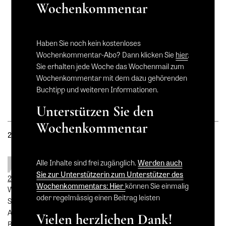
Ähnliche Beiträge
Wochenkommentar
One-Way-Ticket ins
Laufen ins Paradies
Paradies
26. April 2019
22. Juli 2020
In "Wochenkommentar"
Haben Sie noch kein kostenloses
In "Video-Buchtipp"
Wochenkommentar-Abo? Dann klicken Sie
hier
.
Sie erhalten jede Woche das Wochenmail zum
Ascona
19. August 2021
Wochenkommentar mit dem dazu gehörenden
In "Video-Buchtipp"
Buchtipp und weiteren Informationen.
Unterstützen Sie den
Wochenkommentar
2 Kommentare zu "
Wenn die Schönheit bitter wird
"
Alle Inhalte sind frei zugänglich.
Werden auch
Thomas Zweidler
sagt:
Sie zur Unterstützerin zum Unterstützer des
24. September 2021 um 16:21 Uhr
Wochenkommentars: Hier
können Sie einmalig
Wir wünschen schöne Ferien!
oder regelmässig einen Beitrag leisten
Schatten und Licht (Henri Valentino), Trauer und Freude, ohne
Angst kein Mut, ohne Scheusslichkeit keine Schönheit und – ohne
Vielen herzlichen Dank!
Bitternis kein Freuen…, kennen wir alle.