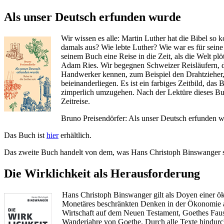
Als unser Deutsch erfunden wurde
Wir wissen es alle: Martin Luther hat die Bibel so 
damals aus? Wie lebte Luther? Wie war es für seine
seinem Buch eine Reise in die Zeit, als die Welt p
Adam Ries. Wir begegnen Schweizer Reisläufern, die
Handwerker kennen, zum Beispiel den Drahtzieher, 
beieinanderliegen. Es ist ein farbiges Zeitbild, das
zimperlich umzugehen. Nach der Lektüre dieses Buche
Zeitreise.
Bruno Preisendörfer: Als unser Deutsch erfunden
Das Buch ist
hier
erhältlich.
Das zweite Buch handelt von dem, was Hans Christoph Binswanger 
Die Wirklichkeit als Herausforderung
Hans Christoph Binswanger gilt als Doyen einer ök
Monetäres beschränkten Denken in der Ökonomie auf
Wirtschaft auf dem Neuen Testament, Goethes Faust
Wanderjahre von Goethe. Durch alle Texte hindurch