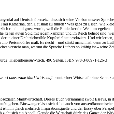
kongenial auf Deutsch übersetzt, dass sich seine Version unserer Sprac
 Frau Katharina, den Haushalt zu führen? Was gabs zu Essen, wie kleid
lötzlich rund und gross wurde, weil die Entdecker die Welt umsegelten –
 gegen guten Sold mit jedem kämpfen und im Reich beliebt sind, weil s
der in einer Drahtziehmühle Kupferdrähte produziert. Und wir lernen,
 Bruno Preisendörfer malt. Es riecht – und stinkt manchmal, denn zu Lut
s versteht man, warum die Sprache Luthers so kräftig ist – seine Zeit 
 wurde. Kiepenheuer&Witsch, 496 Seiten, ISBN 978-3-86971-126-3
selbst
ökosoziale Marktwirtschaft
nennt: einer Wirtschaft ohne Scheukl
osozialen Marktwirtschaft. Dieses Buch versammelt zwölf Essays, in d
zugeben. Binswanger lässt sich dabei auch von ausserökonomischen We
 ist ihm gleich mehrfach Inspirationsquelle und der Essay über Perspe
 zieht sich ein Appell: Gerade die Wirtschaft dürfe das Ganze der Wir