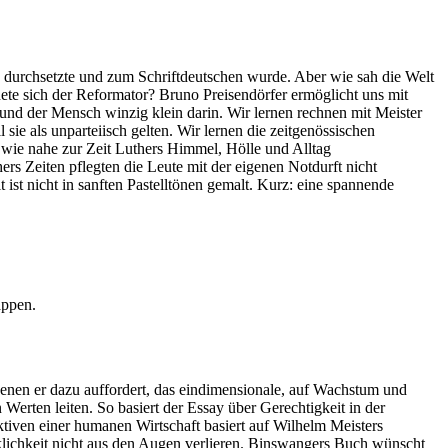
he durchsetzte und zum Schriftdeutschen wurde. Aber wie sah die Welt
ete sich der Reformator? Bruno Preisendörfer ermöglicht uns mit
 und der Mensch winzig klein darin. Wir lernen rechnen mit Meister
ie als unparteiisch gelten. Wir lernen die zeitgenössischen
 wie nahe zur Zeit Luthers Himmel, Hölle und Alltag
hers Zeiten pflegten die Leute mit der eigenen Notdurft nicht
ist nicht in sanften Pastelltönen gemalt. Kurz: eine spannende
appen.
enen er dazu auffordert, das eindimensionale, auf Wachstum und
rten leiten. So basiert der Essay über Gerechtigkeit in der
ktiven einer humanen Wirtschaft basiert auf Wilhelm Meisters
klichkeit nicht aus den Augen verlieren. Binswangers Buch wünscht