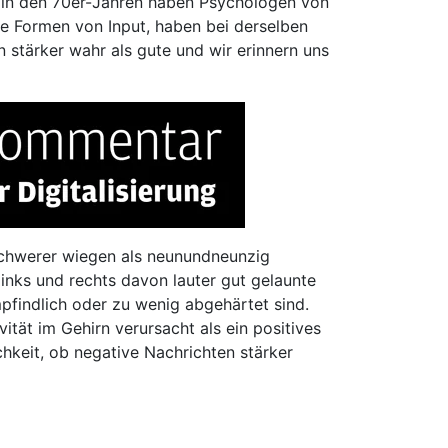
n in den 70er-Jahren haben Psychologen von
re Formen von Input, haben bei derselben
n stärker wahr als gute und wir erinnern uns
schwerer wiegen als neunundneunzig
inks und rechts davon lauter gut gelaunte
mpfindlich oder zu wenig abgehärtet sind.
ität im Gehirn verursacht als ein positives
chkeit, ob negative Nachrichten stärker