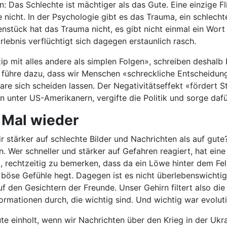
n: Das Schlechte ist mächtiger als das Gute. Eine einzige 
nicht. In der Psychologie gibt es das Trauma, ein schlecht
nstück hat das Trauma nicht, es gibt nicht einmal ein Wort 
rlebnis verflüchtigt sich dagegen erstaunlich rasch.
nzip mit alles andere als simplen Folgen», schreiben deshalb
führe dazu, dass wir Menschen «schreckliche Entscheidungen
are sich scheiden lassen. Der Negativitätseffekt «förder
n unter US-Amerikanern, vergifte die Politik und sorge da
. Mal wieder
 stärker auf schlechte Bilder und Nachrichten als auf gute
. Wer schneller und stärker auf Gefahren reagiert, hat eine
 rechtzeitig zu bemerken, dass da ein Löwe hinter dem Fel
 böse Gefühle hegt. Dagegen ist es nicht überlebenswichtig
den Gesichtern der Freunde. Unser Gehirn filtert also die 
Informationen durch, die wichtig sind. Und wichtig war evolut
ute einholt, wenn wir Nachrichten über den Krieg in der Uk