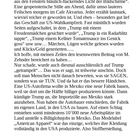
aus den Fenstern bläulich-flackerndes Licht der Bildschirme“.
Eine gespensterische Stille am Abend, dafür umso lauteres
Feilschen morgens im Cafe Akvarius. Jeder erzählt lautstark,
wieviel reicher er geworden ist. Und eben – besonders gut lief
das Geschäft zur US-Wahlkampfzeit. Fast minütlich wurden
Seiten aufgeschaltet, in dem „Trump mit einem
Freudenmädchen gesichtet wurde“, „Trump in ein Radarblitz
tappte“, „Trump einem Kellner Tomatensauce ins Genick
goss“ usw usw… Märchen, Lügen welche gelesen wurden
und Klicks/Geld generierten…..
Ich hoffe, mit meinen Zeilen den lesenswerten Beitrag von M.
Zehnder bereichert zu haben…
Nur schade, wurde auch diesmal ausschliesslich auf Trump
„getrampelt“… Das was er sagt, ist teilweise unschön. Doch
soll man Menschen nicht danach bewerten, was sie SAGEN,
sondern was sie TUN. Und da hat er das bessere Händchen.
Eine US-Autofirma wollte in Mexiko eine neue Fabrik bauen,
weil sie dort um die Hälfte billiger produzieren könnte. Dann
kündigte Trump an, die Importzölle aus Mexiko stark
anzuheben. Nun haben die Autobauer entschieden, die Fabrik
im eigenen Land, in den USA zu bauen. Auf einen Schlag
entstehen somit mindestens 10´000 neue Arbeitsplätze im
Land anstelle x-Billiglohnjobs in Mexiko. Das Modelabel
„American Apparel“ war das einzige, welches ihre Kleidung
vollständig in den USA produzierte. Also Stoffherstellung,