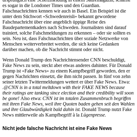
es sogar in die Londoner Times und den Guardian.
Falschnachrichten kennen wir auch in Basel. Ein Beispiel ist die
unter dem Stichwort «Schwedenreisli» bekannt gewordene
Falschnachricht über eine angeblich üppige Reise des
Baudepartementkaders nach Schweden. Journalisten sind darauf
trainiert, solche Falschmeldungen zu erkennen – oder sie sollten es
sein. Neu ist, dass Falschnachrichten über soziale Netzwerke von
Menschen weiterverbreitet werden, die sich keine Gedanken
darüber machen, ob die Nachricht stimmt oder nicht.
Wenn Donald Trump den Nachrichtensender CNN beschuldigt,
Fake News zu sein, steckt aber etwas anderes dahinter. Für Donald
Trump ist «Fake News» zu einem Kampfbegriff geworden, den er
gegen Nachrichten einsetzt, die ihm nicht passen. In fünf von zehn
seiner letzten Twittermeldungen wettert er über Fake News. Etwa:
.@CNN is in a total meltdown with their FAKE NEWS because
their ratings are tanking since election and their credibility will soon
be gone!
Also etwa:
CNN ist im totalen Zusammenbruch begriffen
mit ihren Fake News, weil ihre Quoten baden gehen seit den Wahlen
und ihre Glaubwürdigkeit bald dahin ist.
Donald Trump nutzt Fake
News mittlerweile als Kampfbegriff à la
Lügenpresse.
Nicht jede falsche Nachricht ist eine Fake News