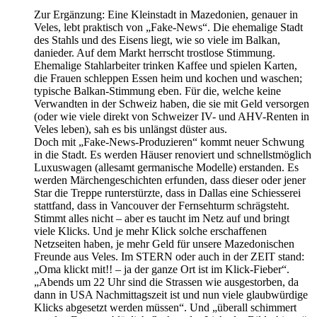
Zur Ergänzung: Eine Kleinstadt in Mazedonien, genauer in
Veles, lebt praktisch von „Fake-News“. Die ehemalige Stadt
des Stahls und des Eisens liegt, wie so viele im Balkan,
danieder. Auf dem Markt herrscht trostlose Stimmung.
Ehemalige Stahlarbeiter trinken Kaffee und spielen Karten,
die Frauen schleppen Essen heim und kochen und waschen;
typische Balkan-Stimmung eben. Für die, welche keine
Verwandten in der Schweiz haben, die sie mit Geld versorgen
(oder wie viele direkt von Schweizer IV- und AHV-Renten in
Veles leben), sah es bis unlängst düster aus.
Doch mit „Fake-News-Produzieren“ kommt neuer Schwung
in die Stadt. Es werden Häuser renoviert und schnellstmöglich
Luxuswagen (allesamt germanische Modelle) erstanden. Es
werden Märchengeschichten erfunden, dass dieser oder jener
Star die Treppe runterstürzte, dass in Dallas eine Schiesserei
stattfand, dass in Vancouver der Fernsehturm schrägsteht.
Stimmt alles nicht – aber es taucht im Netz auf und bringt
viele Klicks. Und je mehr Klick solche erschaffenen
Netzseiten haben, je mehr Geld für unsere Mazedonischen
Freunde aus Veles. Im STERN oder auch in der ZEIT stand:
„Oma klickt mit!! – ja der ganze Ort ist im Klick-Fieber“.
„Abends um 22 Uhr sind die Strassen wie ausgestorben, da
dann in USA Nachmittagszeit ist und nun viele glaubwürdige
Klicks abgesetzt werden müssen“. Und „überall schimmert