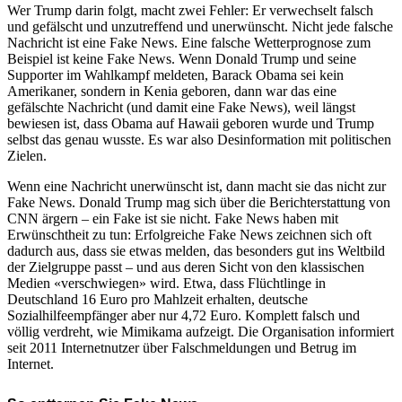
Wer Trump darin folgt, macht zwei Fehler: Er verwechselt falsch
und gefälscht und unzutreffend und unerwünscht. Nicht jede falsche
Nachricht ist eine Fake News. Eine falsche Wetterprognose zum
Beispiel ist keine Fake News. Wenn Donald Trump und seine
Supporter im Wahlkampf meldeten, Barack Obama sei kein
Amerikaner, sondern in Kenia geboren, dann war das eine
gefälschte Nachricht (und damit eine Fake News), weil längst
bewiesen ist, dass Obama auf Hawaii geboren wurde und Trump
selbst das genau wusste. Es war also Desinformation mit politischen
Zielen.
Wenn eine Nachricht unerwünscht ist, dann macht sie das nicht zur
Fake News. Donald Trump mag sich über die Berichterstattung von
CNN ärgern – ein Fake ist sie nicht. Fake News haben mit
Erwünschtheit zu tun: Erfolgreiche Fake News zeichnen sich oft
dadurch aus, dass sie etwas melden, das besonders gut ins Weltbild
der Zielgruppe passt – und aus deren Sicht von den klassischen
Medien «verschwiegen» wird. Etwa, dass Flüchtlinge in
Deutschland 16 Euro pro Mahlzeit erhalten, deutsche
Sozialhilfeempfänger aber nur 4,72 Euro. Komplett falsch und
völlig verdreht, wie Mimikama aufzeigt. Die Organisation informiert
seit 2011 Internetnutzer über Falschmeldungen und Betrug im
Internet.