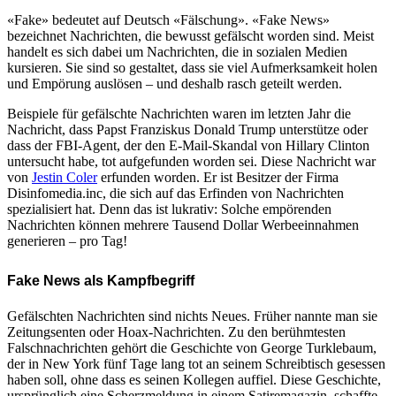
«Fake» bedeutet auf Deutsch «Fälschung». «Fake News»
bezeichnet Nachrichten, die bewusst gefälscht worden sind. Meist
handelt es sich dabei um Nachrichten, die in sozialen Medien
kursieren. Sie sind so gestaltet, dass sie viel Aufmerksamkeit holen
und Empörung auslösen – und deshalb rasch geteilt werden.
Beispiele für gefälschte Nachrichten waren im letzten Jahr die
Nachricht, dass Papst Franziskus Donald Trump unterstütze oder
dass der FBI-Agent, der den E-Mail-Skandal von Hillary Clinton
untersucht habe, tot aufgefunden worden sei. Diese Nachricht war
von
Jestin Coler
erfunden worden. Er ist Besitzer der Firma
Disinfomedia.inc, die sich auf das Erfinden von Nachrichten
spezialisiert hat. Denn das ist lukrativ: Solche empörenden
Nachrichten können mehrere Tausend Dollar Werbeeinnahmen
generieren – pro Tag!
Fake News als Kampfbegriff
Gefälschten Nachrichten sind nichts Neues. Früher nannte man sie
Zeitungsenten oder Hoax-Nachrichten. Zu den berühmtesten
Falschnachrichten gehört die Geschichte von George Turklebaum,
der in New York fünf Tage lang tot an seinem Schreibtisch gesessen
haben soll, ohne dass es seinen Kollegen auffiel. Diese Geschichte,
ursprünglich eine Scherzmeldung in einem Satiremagazin, schaffte