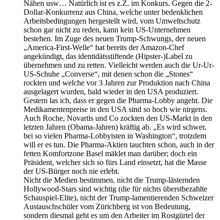
Nähen usw… Natürlich ist es z.Z. im Konkurs. Gegen die 2-
Dollar-Konkurrenz aus China, welche unter bedenklichen
Arbeitsbedingungen hergestellt wird, vom Umweltschutz
schon gar nicht zu reden, kann kein US-Unternehmen
bestehen. Im Zuge des neuen Trump-Schwungs, der neuen
„America-First-Welle“ hat bereits der Amazon-Chef
angekündigt, das identidätsstiftende (Hipster-)Label zu
übernehmen und zu retten. Vielleicht werden auch die Ur-Ur-
US-Schuhe „Converse“, mit denen schon die „Stones“
rockten und welche vor 3 Jahren zur Produktion nach China
ausgelagert wurden, bald wieder in den USA produziert.
Gestern las ich, dass er gegen die Pharma-Lobby angeht. Die
Medikamentenpreise in den USA sind so hoch wie nirgens.
Auch Roche, Novartis und Co zockten den US-Markt in den
letzten Jahren (Obama-Jahren) kräftig ab. „Es wird schwer,
bei so vielen Pharma-Lobbyisten in Washington“, trotzdem
will er es tun. Die Pharma-Aktien tauchten schon, auch in der
fetten Komfortzone Basel mäklet man darüber; doch ein
Präsident, welcher sich so fürs Land einsetzt, hat die Masse
der US-Bürger noch nie erlebt.
Nicht die Medien bestimmen, nicht die Trump-lästernden
Hollywood-Stars sind wichtig (die für nichts überstbezahlte
Schauspiel-Elite), nicht der Trump-lamentierenden Schweizer
Austauschschüler vom Zürichberg ist von Bedeutung,
sondern diesmal geht es um den Arbeiter im Rostgürtel der