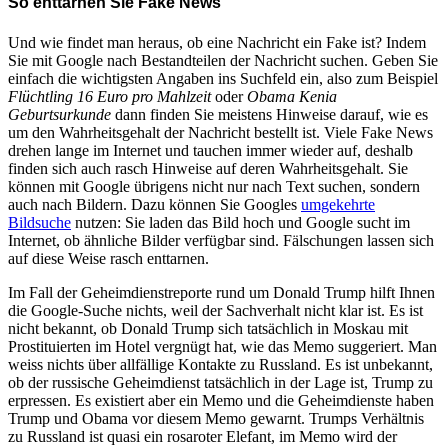
So enttarnen Sie Fake News
Und wie findet man heraus, ob eine Nachricht ein Fake ist? Indem
Sie mit Google nach Bestandteilen der Nachricht suchen. Geben Sie
einfach die wichtigsten Angaben ins Suchfeld ein, also zum Beispiel
Flüchtling 16 Euro pro Mahlzeit
oder
Obama Kenia
Geburtsurkunde
dann finden Sie meistens Hinweise darauf, wie es
um den Wahrheitsgehalt der Nachricht bestellt ist. Viele Fake News
drehen lange im Internet und tauchen immer wieder auf, deshalb
finden sich auch rasch Hinweise auf deren Wahrheitsgehalt. Sie
können mit Google übrigens nicht nur nach Text suchen, sondern
auch nach Bildern. Dazu können Sie Googles
umgekehrte
Bildsuche
nutzen: Sie laden das Bild hoch und Google sucht im
Internet, ob ähnliche Bilder verfügbar sind. Fälschungen lassen sich
auf diese Weise rasch enttarnen.
Im Fall der Geheimdienstreporte rund um Donald Trump hilft Ihnen
die Google-Suche nichts, weil der Sachverhalt nicht klar ist. Es ist
nicht bekannt, ob Donald Trump sich tatsächlich in Moskau mit
Prostituierten im Hotel vergnügt hat, wie das Memo suggeriert. Man
weiss nichts über allfällige Kontakte zu Russland. Es ist unbekannt,
ob der russische Geheimdienst tatsächlich in der Lage ist, Trump zu
erpressen. Es existiert aber ein Memo und die Geheimdienste haben
Trump und Obama vor diesem Memo gewarnt. Trumps Verhältnis
zu Russland ist quasi ein rosaroter Elefant, im Memo wird der