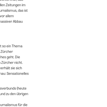
llen Zeitungen im
rnalismus, das ist
vor allem
 massiver Abbau
lt so ein Thema
n Zürcher
ches geht. Die
n Zürcher nicht.
erhält sie sich
nau: Sensationelles
gsverbunds (heute
 und zu den übrigen
urnalismus für die