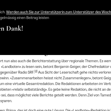
. Das Problem dabei ist, dass die ökonomischen und die publizistischen
chen: Aus ökonomischer Sicht sollten die Verlage so viel wie möglich z
lich.
Werden auch Sie zur Unterstützerin zum Unterstützer des Woc
ht so viel wie möglich regionalisieren. Im Kanton Zürich geht Tamedia je
gelmässig einen Beitrag leisten
sätzlich zum grossen Verbund von Basel über Bern und Winterthur bis na
r Regionalzeitungen zusammen. Ab dem 1. Juni bilden «Tages-Anzeiger
en Dank!
» und «Zürcher Unterländer» das Redaktionsnetzwerk Zürcher Zeitung
ständig», betont der Verlag schon fast treuherzig, «wir machen neugieri
as ganze Zürcher Einzugsgebiet.»
Berichterstattung für den Verbund
ert nun also auch die Berichterstattung über regionale Themen. Es wer
 «Landboten» zu lesen sein, betont Benjamin Geiger, der Chefredaktor 
[4]
 gegenüber Radio SRF.
Aus Sicht der Leserschaft gehe nichts verlore
ewinn. «Zusammenarbeiten heisst nicht Zusammenlegen», betont Geig
um eine virtuelle Gesamtredaktion. Die Redaktionen arbeiteten im Ver
Gebieten «relativ selbstständig». Es gebe keine Redaktion, die nicht an
 sei, dass möglichst viele Berichte geteilt werden. Denn Ziel von Tamedi
usparen.
en: Prima, das ist doch eine gute Lösung. Die «Landbote»-Redaktion in