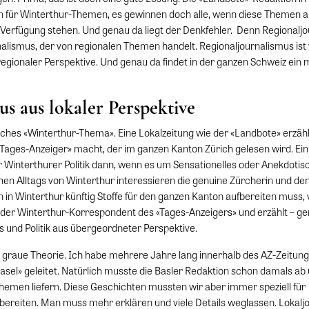
ten für Winterthur-Themen, es gewinnen doch alle, wenn diese Themen a
Verfügung stehen. Und genau da liegt der Denkfehler. Denn Regionaljou
nalismus, der von regionalen Themen handelt. Regionaljournalismus ist 
egionaler Perspektive. Und genau da findet in der ganzen Schweiz ein
us aus lokaler Perspektive
ches «Winterthur-Thema». Eine Lokalzeitung wie der «Landbote» erzäh
 «Tages-Anzeiger» macht, der im ganzen Kanton Zürich gelesen wird. Ei
ür Winterthurer Politik dann, wenn es um Sensationelles oder Anekdotis
chen Alltags von Winterthur interessieren die genuine Zürcherin und de
in Winterthur künftig Stoffe für den ganzen Kanton aufbereiten muss, v
der Winterthur-Korrespondent des «Tages-Anzeigers» und erzählt – ge
 und Politik aus übergeordneter Perspektive.
 graue Theorie. Ich habe mehrere Jahre lang innerhalb des AZ-Zeitun
asel» geleitet. Natürlich musste die Basler Redaktion schon damals ab
hemen liefern. Diese Geschichten mussten wir aber immer speziell für
bereiten. Man muss mehr erklären und viele Details weglassen. Lokaljo