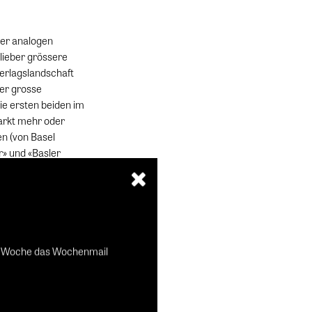
 der analogen
 lieber grössere
Verlagslandschaft
ier grosse
ie ersten beiden im
arkt mehr oder
en (von Basel
r» und «Basler
n Basel und Bern
ede Woche das Wochenmail
iert, die überall
chrichten und