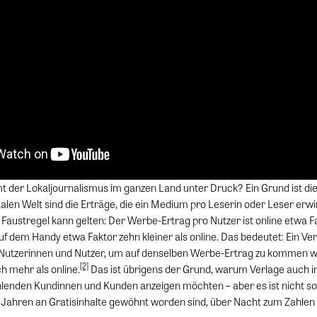
er Lokaljournalismus im ganzen Land unter Druck? Ein Grund ist die 
talen Welt sind die Erträge, die ein Medium pro Leserin oder Leser erw
 Faustregel kann gelten: Der Werbe-Ertrag pro Nutzer ist online etwa F
auf dem Handy etwa Faktor zehn kleiner als online. Das bedeutet: Ein Ve
 Nutzerinnen und Nutzer, um auf denselben Werbe-Ertrag zu kommen wi
[2]
 mehr als online.
Das ist übrigens der Grund, warum Verlage auch in
ahlenden Kundinnen und Kunden anzeigen möchten – aber es ist nicht so 
 Jahren an Gratisinhalte gewöhnt worden sind, über Nacht zum Zahlen 