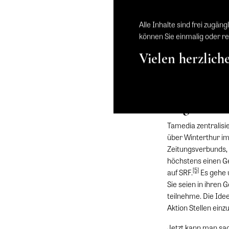
Reportagen ergänzt
diametral widerspre
Alle Inhalte sind frei zugäng
publizistischer Sic
können Sie einmalig oder re
Schritt weiter: Zu
Tamedia die Zürche
Vielen herzlich
«Zürichsee-Zeitung
Titel bleiben eigen
Journalismus für d
Regionale 
Tamedia zentralisi
über Winterthur im
Zeitungsverbunds,
höchstens einen G
[5]
auf SRF.
Es gehe 
Sie seien in ihren 
teilnehme. Die Idee
Aktion Stellen einz
Jetzt kann man sag