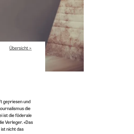
Übersicht >
ft gepriesen und
ournalismus die
i ist die föderale
ie Verleger. «Das
ist nicht das