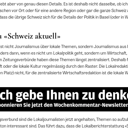
bt aber von genau diesen Details. Es ist deshalb nicht dasselbe, ob ic
chen vor Ort oder für eine andere Region oder gar die ganze Schweiz 
ss die übrige Schweiz sich für die Details der Politik in Basel (oder in 
 «Schweiz aktuell»
ist nicht Journalismus über lokale Themen, sondern Journalismus aus l
ders dann, wenn es nicht um Lokalpolitik geht, sondern um Wirtschaft, 
n Zeitungsverbünde haben diese Themen längst zentralisiert. Deshalb f
ft oder die lokale Kultur regelmässig durch den Raster. Die Lokalredakt
Platz) nicht, für die zentralisierte Wirtschaftsredaktion ist die lokale W
sverbund sind die Lokaljournalisten jetzt angehalten, Themen so aufzub
on interessant sind. Das führt dazu, dass die Lokalberichterstattung «