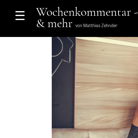
Wochenkommentar -
☰
& mehr
von Matthias Zehnder