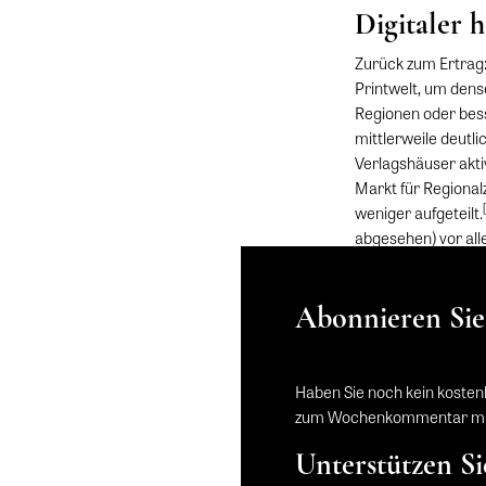
Digitaler h
Zurück zum Ertrag: 
Printwelt, um dens
Regionen oder bess
mittlerweile deutl
Verlagshäuser akti
Markt für Regiona
weniger aufgeteilt.
abgesehen) vor all
Zeitung» bis zum W
zu Tamedia.
Abonnieren Si
Haben Sie noch kein kost
zum Wochenkommentar mit 
Diese Zeitungsverbü
Unterstützen 
funktionieren und 