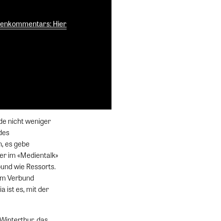
 Anreize sich
entralisieren, aus
henkommentars: Hier
tzt noch einen
ch Zürich schliesst
», «Der Landbote»,
sverbund. «Alle
gen und kritischen
de nicht weniger
des
n, es gebe
er im «Medientalk»
bund wie Ressorts.
 dem Verbund
a ist es, mit der
 Winterthur, das