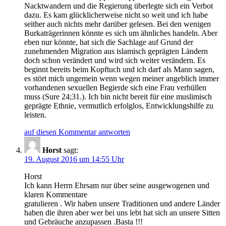
Nacktwandern und die Regierung überlegte sich ein Verbot
dazu. Es kam glücklicherweise nicht so weit und ich habe
seither auch nichts mehr darüber gelesen. Bei den wenigen
Burkaträgerinnen könnte es sich um ähnliches handeln. Aber
eben nur könnte, hat sich die Sachlage auf Grund der
zunehmenden Migration aus islamisch geprägten Ländern
doch schon verändert und wird sich weiter verändern. Es
beginnt bereits beim Kopftuch und ich darf als Mann sagen,
es stört mich ungemein wenn wegen meiner angeblich immer
vorhandenen sexuellen Begierde sich eine Frau verhüllen
muss (Sure 24;31.). Ich bin nicht bereit für eine muslimisch
geprägte Ethnie, vermutlich erfolglos, Entwicklungshilfe zu
leisten.
auf diesen Kommentar antworten
Horst
sagt:
19. August 2016 um 14:55 Uhr
Horst
Ich kann Herrn Ehrsam nur über seine ausgewogenen und
klaren Kommentare
gratulieren . Wir haben unsere Traditionen und andere Länder
haben die ihren aber wer bei uns lebt hat sich an unsere Sitten
und Gebräuche anzupassen .Basta !!!