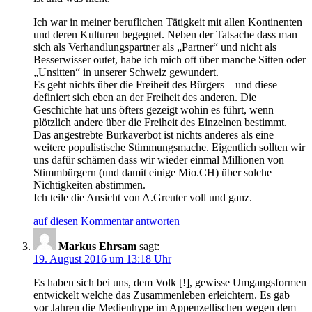
Ich war in meiner beruflichen Tätigkeit mit allen Kontinenten
und deren Kulturen begegnet. Neben der Tatsache dass man
sich als Verhandlungspartner als „Partner“ und nicht als
Besserwisser outet, habe ich mich oft über manche Sitten oder
„Unsitten“ in unserer Schweiz gewundert.
Es geht nichts über die Freiheit des Bürgers – und diese
definiert sich eben an der Freiheit des anderen. Die
Geschichte hat uns öfters gezeigt wohin es führt, wenn
plötzlich andere über die Freiheit des Einzelnen bestimmt.
Das angestrebte Burkaverbot ist nichts anderes als eine
weitere populistische Stimmungsmache. Eigentlich sollten wir
uns dafür schämen dass wir wieder einmal Millionen von
Stimmbürgern (und damit einige Mio.CH) über solche
Nichtigkeiten abstimmen.
Ich teile die Ansicht von A.Greuter voll und ganz.
auf diesen Kommentar antworten
Markus Ehrsam
sagt:
19. August 2016 um 13:18 Uhr
Es haben sich bei uns, dem Volk [!], gewisse Umgangsformen
entwickelt welche das Zusammenleben erleichtern. Es gab
vor Jahren die Medienhype im Appenzellischen wegen dem