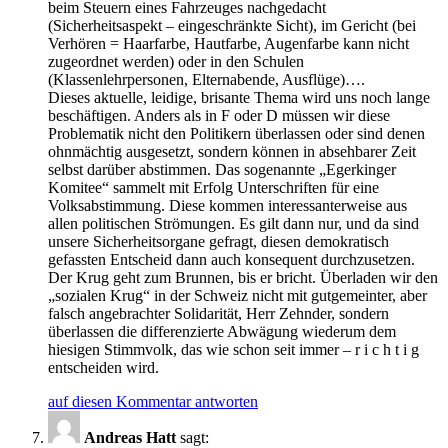
beim Steuern eines Fahrzeuges nachgedacht
(Sicherheitsaspekt – eingeschränkte Sicht), im Gericht (bei
Verhören = Haarfarbe, Hautfarbe, Augenfarbe kann nicht
zugeordnet werden) oder in den Schulen
(Klassenlehrpersonen, Elternabende, Ausflüge)….
Dieses aktuelle, leidige, brisante Thema wird uns noch lange
beschäftigen. Anders als in F oder D müssen wir diese
Problematik nicht den Politikern überlassen oder sind denen
ohnmächtig ausgesetzt, sondern können in absehbarer Zeit
selbst darüber abstimmen. Das sogenannte „Egerkinger
Komitee“ sammelt mit Erfolg Unterschriften für eine
Volksabstimmung. Diese kommen interessanterweise aus
allen politischen Strömungen. Es gilt dann nur, und da sind
unsere Sicherheitsorgane gefragt, diesen demokratisch
gefassten Entscheid dann auch konsequent durchzusetzen.
Der Krug geht zum Brunnen, bis er bricht. Überladen wir den
„sozialen Krug“ in der Schweiz nicht mit gutgemeinter, aber
falsch angebrachter Solidarität, Herr Zehnder, sondern
überlassen die differenzierte Abwägung wiederum dem
hiesigen Stimmvolk, das wie schon seit immer – r i c h t i g
entscheiden wird.
auf diesen Kommentar antworten
Andreas Hatt
sagt: