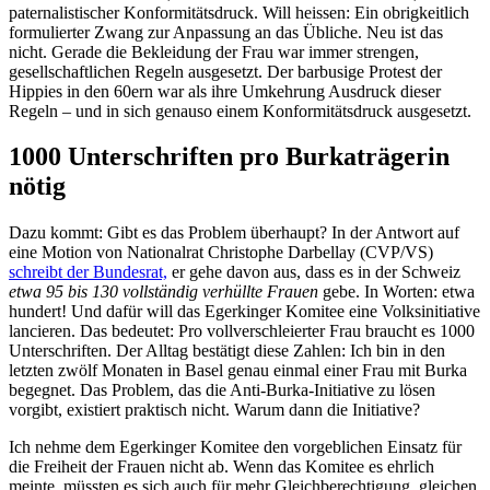
paternalistischer Konformitätsdruck. Will heissen: Ein obrigkeitlich
formulierter Zwang zur Anpassung an das Übliche. Neu ist das
nicht. Gerade die Bekleidung der Frau war immer strengen,
gesellschaftlichen Regeln ausgesetzt. Der barbusige Protest der
Hippies in den 60ern war als ihre Umkehrung Ausdruck dieser
Regeln – und in sich genauso einem Konformitätsdruck ausgesetzt.
1000 Unterschriften pro Burkaträgerin
nötig
Dazu kommt: Gibt es das Problem überhaupt? In der Antwort auf
eine Motion von Nationalrat Christophe Darbellay (CVP/VS)
schreibt der Bundesrat,
er gehe davon aus, dass es in der Schweiz
etwa 95 bis 130 vollständig verhüllte Frauen
gebe. In Worten: etwa
hundert! Und dafür will das Egerkinger Komitee eine Volksinitiative
lancieren. Das bedeutet: Pro vollverschleierter Frau braucht es 1000
Unterschriften. Der Alltag bestätigt diese Zahlen: Ich bin in den
letzten zwölf Monaten in Basel genau einmal einer Frau mit Burka
begegnet. Das Problem, das die Anti-Burka-Initiative zu lösen
vorgibt, existiert praktisch nicht. Warum dann die Initiative?
Ich nehme dem Egerkinger Komitee den vorgeblichen Einsatz für
die Freiheit der Frauen nicht ab. Wenn das Komitee es ehrlich
meinte, müssten es sich auch für mehr Gleichberechtigung, gleichen