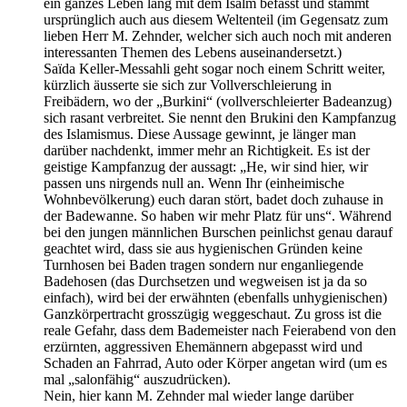
ein ganzes Leben lang mit dem Isalm befasst und stammt
ursprünglich auch aus diesem Weltenteil (im Gegensatz zum
lieben Herr M. Zehnder, welcher sich auch noch mit anderen
interessanten Themen des Lebens auseinandersetzt.)
Saïda Keller-Messahli geht sogar noch einem Schritt weiter,
kürzlich äusserte sie sich zur Vollverschleierung in
Freibädern, wo der „Burkini“ (vollverschleierter Badeanzug)
sich rasant verbreitet. Sie nennt den Brukini den Kampfanzug
des Islamismus. Diese Aussage gewinnt, je länger man
darüber nachdenkt, immer mehr an Richtigkeit. Es ist der
geistige Kampfanzug der aussagt: „He, wir sind hier, wir
passen uns nirgends null an. Wenn Ihr (einheimische
Wohnbevölkerung) euch daran stört, badet doch zuhause in
der Badewanne. So haben wir mehr Platz für uns“. Während
bei den jungen männlichen Burschen peinlichst genau darauf
geachtet wird, dass sie aus hygienischen Gründen keine
Turnhosen bei Baden tragen sondern nur enganliegende
Badehosen (das Durchsetzen und wegweisen ist ja da so
einfach), wird bei der erwähnten (ebenfalls unhygienischen)
Ganzkörpertracht grosszügig weggeschaut. Zu gross ist die
reale Gefahr, dass dem Bademeister nach Feierabend von den
erzürnten, aggressiven Ehemännern abgepasst wird und
Schaden an Fahrrad, Auto oder Körper angetan wird (um es
mal „salonfähig“ auszudrücken).
Nein, hier kann M. Zehnder mal wieder lange darüber