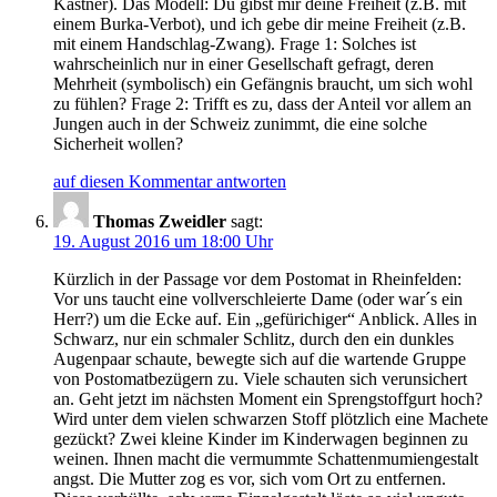
Kästner). Das Modell: Du gibst mir deine Freiheit (z.B. mit
einem Burka-Verbot), und ich gebe dir meine Freiheit (z.B.
mit einem Handschlag-Zwang). Frage 1: Solches ist
wahrscheinlich nur in einer Gesellschaft gefragt, deren
Mehrheit (symbolisch) ein Gefängnis braucht, um sich wohl
zu fühlen? Frage 2: Trifft es zu, dass der Anteil vor allem an
Jungen auch in der Schweiz zunimmt, die eine solche
Sicherheit wollen?
auf diesen Kommentar antworten
Thomas Zweidler
sagt:
19. August 2016 um 18:00 Uhr
Kürzlich in der Passage vor dem Postomat in Rheinfelden:
Vor uns taucht eine vollverschleierte Dame (oder war´s ein
Herr?) um die Ecke auf. Ein „gefürichiger“ Anblick. Alles in
Schwarz, nur ein schmaler Schlitz, durch den ein dunkles
Augenpaar schaute, bewegte sich auf die wartende Gruppe
von Postomatbezügern zu. Viele schauten sich verunsichert
an. Geht jetzt im nächsten Moment ein Sprengstoffgurt hoch?
Wird unter dem vielen schwarzen Stoff plötzlich eine Machete
gezückt? Zwei kleine Kinder im Kinderwagen beginnen zu
weinen. Ihnen macht die vermummte Schattenmumiengestalt
angst. Die Mutter zog es vor, sich vom Ort zu entfernen.