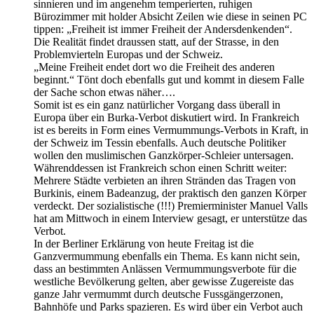
sinnieren und im angenehm temperierten, ruhigen
Bürozimmer mit holder Absicht Zeilen wie diese in seinen PC
tippen: „Freiheit ist immer Freiheit der Andersdenkenden“.
Die Realität findet draussen statt, auf der Strasse, in den
Problemvierteln Europas und der Schweiz.
„Meine Freiheit endet dort wo die Freiheit des anderen
beginnt.“ Tönt doch ebenfalls gut und kommt in diesem Falle
der Sache schon etwas näher….
Somit ist es ein ganz natürlicher Vorgang dass überall in
Europa über ein Burka-Verbot diskutiert wird. In Frankreich
ist es bereits in Form eines Vermummungs-Verbots in Kraft, in
der Schweiz im Tessin ebenfalls. Auch deutsche Politiker
wollen den muslimischen Ganzkörper-Schleier untersagen.
Währenddessen ist Frankreich schon einen Schritt weiter:
Mehrere Städte verbieten an ihren Stränden das Tragen von
Burkinis, einem Badeanzug, der praktisch den ganzen Körper
verdeckt. Der sozialistische (!!!) Premierminister Manuel Valls
hat am Mittwoch in einem Interview gesagt, er unterstütze das
Verbot.
In der Berliner Erklärung von heute Freitag ist die
Ganzvermummung ebenfalls ein Thema. Es kann nicht sein,
dass an bestimmten Anlässen Vermummungsverbote für die
westliche Bevölkerung gelten, aber gewisse Zugereiste das
ganze Jahr vermummt durch deutsche Fussgängerzonen,
Bahnhöfe und Parks spazieren. Es wird über ein Verbot auch