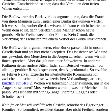
Gesichts. Entscheidend ist aber, dass das Verhüllen dem freien
Willen entspringt.
Die Befürworter des Burkaverbots argumentieren, dass die Frauen
von ihren Männern zum Tragen einer Burka gezwungen werden.
Ich weiss nicht, woher die das wissen, ich kann es nicht beurteilen.
Wenn dem so ist, dann verletzen diese Männer schon heute
grundsätzliche Freiheitsrechte der Frauen. Kein Grund, die
Verletzung der Freiheiten mit einem Verbot der Burka umzudrehen.
Die Befürworter argumentieren, eine Burka passe nicht in unsere
Gesellschaft und sei hier nicht akzeptiert. Das ist sicher so: Wir sind
uns gewohnt, den Menschen in die Augen zu sehen, wenn wir mit
ihnen sprechen. Aber das gilt nur unter Schweizern. In anderen
Kulturen gelten andere Sitten. Inder zum Beispiel vermeiden, vor
allem gegenüber Respektspersonen, den Augenkontakt. So erzählte
es Tehiya Narvel, Expertin für interkulturelle Kommunikation
zwischen indischen und schweizerischen Verhandlungspartnern,
kürzlich auf SRF 2
. Wollen wir tatsächlich Inder zwingen, uns in die
Augen zu schauen? Muss verboten werden, was der Mehrheit nicht
passt? Was ist dann mit String-Tanga, Piercing, Leggins oder
Schottenrock?
Kein freier Mensch verhüllt sein Gesicht,
schreibt das Egerkinger
Komitee. So formuliert, resultiert daraus aber nicht Freiheit, sondern