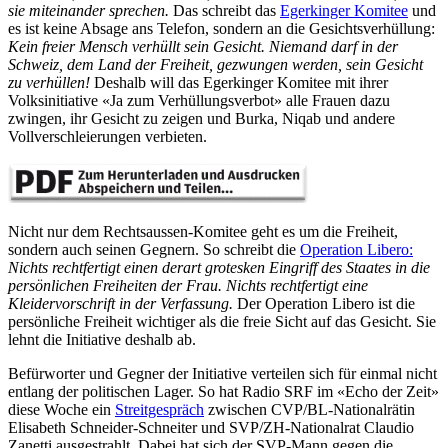
sie miteinander sprechen.
Das schreibt das
Egerkinger Komitee
und
es ist keine Absage ans Telefon, sondern an die Gesichtsverhüllung:
Kein freier Mensch verhüllt sein Gesicht. Niemand darf in der
Schweiz, dem Land der Freiheit, gezwungen werden, sein Gesicht
zu verhüllen!
Deshalb will das Egerkinger Komitee mit ihrer
Volksinitiative «Ja zum Verhüllungsverbot» alle Frauen dazu
zwingen, ihr Gesicht zu zeigen und Burka, Niqab und andere
Vollverschleierungen verbieten.
Nicht nur dem Rechtsaussen-Komitee geht es um die Freiheit,
sondern auch seinen Gegnern. So schreibt die
Operation Libero:
Nichts rechtfertigt einen derart grotesken Eingriff des Staates in die
persönlichen Freiheiten der Frau. Nichts rechtfertigt eine
Kleidervorschrift in der Verfassung.
Der Operation Libero ist die
persönliche Freiheit wichtiger als die freie Sicht auf das Gesicht. Sie
lehnt die Initiative deshalb ab.
Befürworter und Gegner der Initiative verteilen sich für einmal nicht
entlang der politischen Lager. So hat Radio SRF im «Echo der Zeit»
diese Woche ein
Streitgespräch
zwischen CVP/BL-Nationalrätin
Elisabeth Schneider-Schneiter und SVP/ZH-Nationalrat Claudio
Zanetti ausgestrahlt. Dabei hat sich der SVP-Mann gegen die