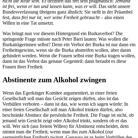
nicht die Rede sein.
Er definiert das frei sein pragmatisch:
Jemand
ist frei, wenn er tun und lassen kann, was er will.
Das sieht unsere
Bundesverfassung übrigens ganz ähnlich: Sie stellt in der Präambel
fest,
dass frei nur ist, wer seine Freiheit gebraucht
– also einen
Willen in eine Tat umsetzt.
Was bringt nun vor diesem Hintergrund ein Burkaverbot? Die
springende Frage müsste nach Peter Bieri lauten: Was wollen die
Burkaträgerinnen selbst? Denn ein Verbot der Burka ist nur dann ein
Freiheitsgewinn, wenn sie die Burka abstreifen wollen, aber daran
gehindert werden. Wenn die Frauen selbst eine Burka tragen wollen,
dann ist das Verbot das genaue Gegenteil: dann beraubt es diese
Frauen ihrer Freiheit.
Abstinente zum Alkohol zwingen
Wenn das Egerkinger Komitee argumentiert, in einer freien
Gesellschaft soll man das Gesicht zeigen dürfen, also ist das
Verhüllen verboten – dann ist das, wie wenn ich sagen würde: In
einer freien Gesellschaft soll man Alkohol trinken dürfen, also
beschränkt Abstinez die persönliche Freiheit. Die Frage ist nicht, ob
jemand sein Gesicht zeigt oder Alkohol trinkt, sondern ob er das
will. Wer sich (aus freiem Willen) für Abstinenz entscheidet, dem
nimmt man die Freiheit, wenn man ihn zum Alkohol (zur
vermeintlichen Freiheit) zwingt. Genauso ist es beim Verhüllen des