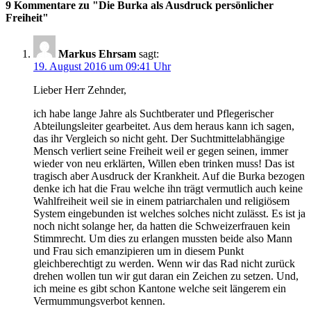
9 Kommentare zu "
Die Burka als Ausdruck persönlicher
Freiheit
"
Markus Ehrsam
sagt:
19. August 2016 um 09:41 Uhr
Lieber Herr Zehnder,
ich habe lange Jahre als Suchtberater und Pflegerischer
Abteilungsleiter gearbeitet. Aus dem heraus kann ich sagen,
das ihr Vergleich so nicht geht. Der Suchtmittelabhängige
Mensch verliert seine Freiheit weil er gegen seinen, immer
wieder von neu erklärten, Willen eben trinken muss! Das ist
tragisch aber Ausdruck der Krankheit. Auf die Burka bezogen
denke ich hat die Frau welche ihn trägt vermutlich auch keine
Wahlfreiheit weil sie in einem patriarchalen und religiösem
System eingebunden ist welches solches nicht zulässt. Es ist ja
noch nicht solange her, da hatten die Schweizerfrauen kein
Stimmrecht. Um dies zu erlangen mussten beide also Mann
und Frau sich emanzipieren um in diesem Punkt
gleichberechtigt zu werden. Wenn wir das Rad nicht zurück
drehen wollen tun wir gut daran ein Zeichen zu setzen. Und,
ich meine es gibt schon Kantone welche seit längerem ein
Vermummungsverbot kennen.