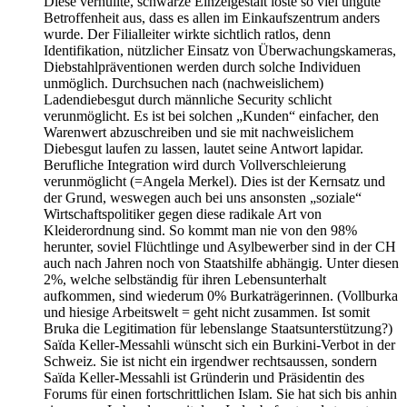
Diese verhüllte, schwarze Einzelgestalt löste so viel ungute
Betroffenheit aus, dass es allen im Einkaufszentrum anders
wurde. Der Filialleiter wirkte sichtlich ratlos, denn
Identifikation, nützlicher Einsatz von Überwachungskameras,
Diebstahlpräventionen werden durch solche Individuen
unmöglich. Durchsuchen nach (nachweislichem)
Ladendiebesgut durch männliche Security schlicht
verunmöglicht. Es ist bei solchen „Kunden“ einfacher, den
Warenwert abzuschreiben und sie mit nachweislichem
Diebesgut laufen zu lassen, lautet seine Antwort lapidar.
Berufliche Integration wird durch Vollverschleierung
verunmöglicht (=Angela Merkel). Dies ist der Kernsatz und
der Grund, weswegen auch bei uns ansonsten „soziale“
Wirtschaftspolitiker gegen diese radikale Art von
Kleiderordnung sind. So kommt man nie von den 98%
herunter, soviel Flüchtlinge und Asylbewerber sind in der CH
auch nach Jahren noch von Staatshilfe abhängig. Unter diesen
2%, welche selbständig für ihren Lebensunterhalt
aufkommen, sind wiederum 0% Burkaträgerinnen. (Vollburka
und hiesige Arbeitswelt = geht nicht zusammen. Ist somit
Bruka die Legitimation für lebenslange Staatsunterstützung?)
Saïda Keller-Messahli wünscht sich ein Burkini-Verbot in der
Schweiz. Sie ist nicht ein irgendwer rechtsaussen, sondern
Saïda Keller-Messahli ist Gründerin und Präsidentin des
Forums für einen fortschrittlichen Islam. Sie hat sich bis anhin