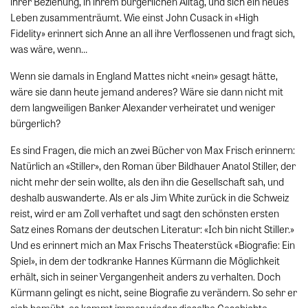
ihrer Beziehung, in ihrem bürgerlichen Alltag, und sich ein neues
Leben zusammenträumt. Wie einst John Cusack in «High
Fidelity» erinnert sich Anne an all ihre Verflossenen und fragt sich,
was wäre, wenn…
Wenn sie damals in England Mattes nicht «nein» gesagt hätte,
wäre sie dann heute jemand anderes? Wäre sie dann nicht mit
dem langweiligen Banker Alexander verheiratet und weniger
bürgerlich?
Es sind Fragen, die mich an zwei Bücher von Max Frisch erinnern:
Natürlich an «Stiller», den Roman über Bildhauer Anatol Stiller, der
nicht mehr der sein wollte, als den ihn die Gesellschaft sah, und
deshalb auswanderte. Als er als Jim White zurück in die Schweiz
reist, wird er am Zoll verhaftet und sagt den schönsten ersten
Satz eines Romans der deutschen Literatur: «Ich bin nicht Stiller.»
Und es erinnert mich an Max Frischs Theaterstück «Biografie: Ein
Spiel», in dem der todkranke Hannes Kürmann die Möglichkeit
erhält, sich in seiner Vergangenheit anders zu verhalten. Doch
Kürmann gelingt es nicht, seine Biografie zu verändern. So sehr er