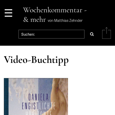
☰
Wochenkommentar -
& mehr
von Matthias Zehnder
Video-Buchtipp