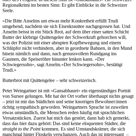
Regionalkrimi im besten Sinn: Er gibt Einblicke in die Schweizer
Seele.
«Die Bitte Anselms um etwas mehr Konkretheit erfüllt Trudi
umgehend, nachdem sie sich Eisenkrauttee nachgegossen hat. Und
Anselm beisst in ein Stück Brot, auf dem über einer satten Schicht
Butter der klebrige Quittengelee der Schwerkraft gehorchen will,
was der Polizist mit einer abrupten Kopfbewegung und einem
Schlüpfer nicht verhindern, aber in geordnete Bahnen, in den Mund
hinein nämlich und dann, nach genussvollem Rundgang ins
Gaumen, die Speiseröhre hinunter lenken kann. «Der
Schwiegersohn», sagt Anselm.«Der Schwiegersohn», bestätigt
Trudi.»
Butterbrot mit Quittengelee – sehr schweizerisch.
Peter Weingartner ist mit «Gansabhauet» ein eigenständiges Porträt
von Sursee gelungen. Mir hat der Ort vorher überhaupt nichts gesagt
– jetzt ist mir das Städtchen und seine knorrigen Bewohner:innen
richtig sympathisch geworden. Weingartners Sprache ist zuweilen
etwas umständlich, die Menschen reden häufig mit sprachlichen
Versatzstücken. Zuerst hat mich das gestört, dann hab ich gemerkt,
dass das hier dazu gehört: Das sind keine eloquenten Städter, die
straight to the Point
kommen. Es sind Umstandskrämer, die sich
manchmal hinter Floskeln verschanzen. Auch das ist interessant
–