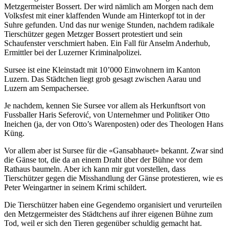
Metzgermeister Bossert. Der wird nämlich am Morgen nach dem
Volksfest mit einer klaffenden Wunde am Hinterkopf tot in der
Suhre gefunden. Und das nur wenige Stunden, nachdem radikale
Tierschützer gegen Metzger Bossert protestiert und sein
Schaufenster verschmiert haben. Ein Fall für Anselm Anderhub,
Ermittler bei der Luzerner Kriminalpolizei.
Sursee ist eine Kleinstadt mit 10’000 Einwohnern im Kanton
Luzern. Das Städtchen liegt grob gesagt zwischen Aarau und
Luzern am Sempachersee.
Je nachdem, kennen Sie Sursee vor allem als Herkunftsort von
Fussballer Haris Seferović, von Unternehmer und Politiker Otto
Ineichen (ja, der von Otto’s Warenposten) oder des Theologen Hans
Küng.
Vor allem aber ist Sursee für die «Gansabhauet» bekannt. Zwar sind
die Gänse tot, die da an einem Draht über der Bühne vor dem
Rathaus baumeln. Aber ich kann mir gut vorstellen, dass
Tierschützer gegen die Misshandlung der Gänse protestieren, wie es
Peter Weingartner in seinem Krimi schildert.
Die Tierschützer haben eine Gegendemo organisiert und verurteilen
den Metzgermeister des Städtchens auf ihrer eigenen Bühne zum
Tod, weil er sich den Tieren gegenüber schuldig gemacht hat.