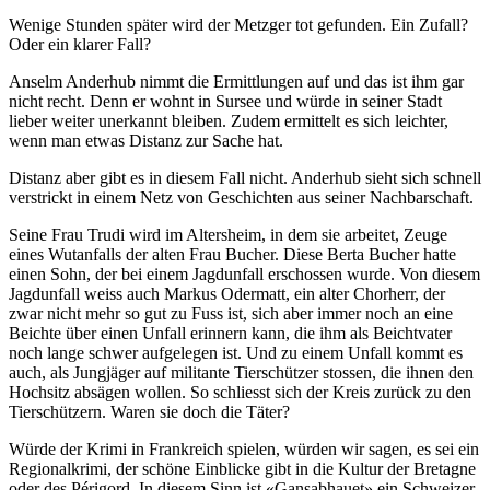
Wenige Stunden später wird der Metzger tot gefunden. Ein Zufall?
Oder ein klarer Fall?
Anselm Anderhub nimmt die Ermittlungen auf und das ist ihm gar
nicht recht. Denn er wohnt in Sursee und würde in seiner Stadt
lieber weiter unerkannt bleiben. Zudem ermittelt es sich leichter,
wenn man etwas Distanz zur Sache hat.
Distanz aber gibt es in diesem Fall nicht. Anderhub sieht sich schnell
verstrickt in einem Netz von Geschichten aus seiner Nachbarschaft.
Seine Frau Trudi wird im Altersheim, in dem sie arbeitet, Zeuge
eines Wutanfalls der alten Frau Bucher. Diese Berta Bucher hatte
einen Sohn, der bei einem Jagdunfall erschossen wurde. Von diesem
Jagdunfall weiss auch Markus Odermatt, ein alter Chorherr, der
zwar nicht mehr so gut zu Fuss ist, sich aber immer noch an eine
Beichte über einen Unfall erinnern kann, die ihm als Beichtvater
noch lange schwer aufgelegen ist. Und zu einem Unfall kommt es
auch, als Jungjäger auf militante Tierschützer stossen, die ihnen den
Hochsitz absägen wollen. So schliesst sich der Kreis zurück zu den
Tierschützern. Waren sie doch die Täter?
Würde der Krimi in Frankreich spielen, würden wir sagen, es sei ein
Regionalkrimi, der schöne Einblicke gibt in die Kultur der Bretagne
oder des Périgord. In diesem Sinn ist «Gansabhauet» ein Schweizer