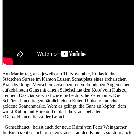
Am Martinstag, also jeweils am 11. November, ist das kleine
Städtchen Sursee im Kanton Luzern Schauplatz eines archaischen
Brauchs: Junge Menschen versuchen mit verbundenen Augen einer
aufgehängten Gans mit einem Säbelschlag den Kopf vom Hals zu
trennen. Das Ganze wirkt wie eine heidnische Zeremonie: Die
Schläger:innen tragen nämlich einen Roten Umhang und eine
goldene Sonnenmaske. Wem es gelingt, die Gans zu köpfen, dem
winkt Ruhm und Ehre und er darf die Gans behalten.
«Gansabhauet» heisst der Brauch
«Gansabhauet» heisst auch der neue Krimi von Peter Weingartner.
Im Buch geht es nicht nur den Gänsen an den Kragen, sondern auch