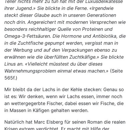
Teller nichts mehr zu tun hat mit der Luxusdelikatesse
ihrer Jugend.» Sie blickte in die Ferne. «Irgendwie
steckt dieser Glaube auch in unseren Generationen
noch drin. Angereichert mit modernen Versprechen wie
besonders reichhaltiger Quelle von Proteinen und
Omega-3-Fettsäuren. Die Hormone und Antibiotika, die
in die Zuchtfische gepumpt werden, vergisst man in
der Werbung und auf den Verpackungen ebenso zu
erwähnen wie die überfüllten Zuchtkäfige.» Sie blickte
Linus an. «Vielleicht müsstest du über dieses
Wahrnehmungsproblem einmal etwas machen.»
(Seite
565f.)
Mir bleibt da der Lachs in der Kehle stecken: Genau so
ist es: Wir denken, wenn wir Lachs essen, immer noch
an wettergegerbte Fischer, dabei essen wir Fische, die
in Massen in Käfigen gehalten werden.
Natürlich hat Marc Elsberg für seinen Roman die realen
Krisen extrem verdichtet. Er macht mit Hilfe der