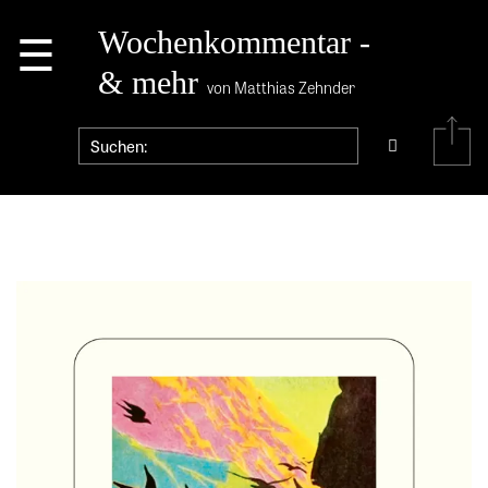
☰
Wochenkommentar -
& mehr
von Matthias Zehnder