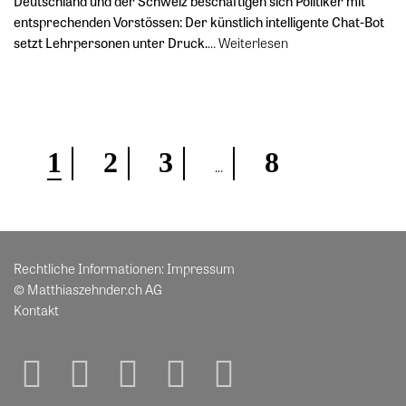
Deutschland und der Schweiz beschäftigen sich Politiker mit
entsprechenden Vorstössen: Der künstlich intelligente Chat-Bot
setzt Lehrpersonen unter Druck.
…
Weiterlesen
1
2
3
8
…
Rechtliche Informationen:
Impressum
© Matthiaszehnder.ch AG
Kontakt