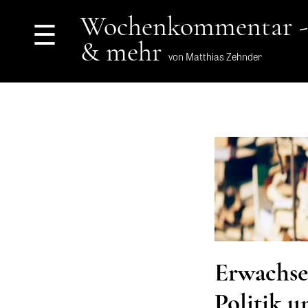
Wochenkommentar -
☰
& mehr
von Matthias Zehnder
Erwachse
Politik u