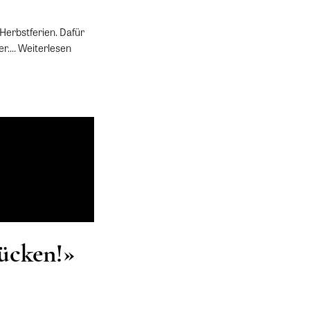
erbstferien. Dafür
her.…
Weiterlesen
rücken!»