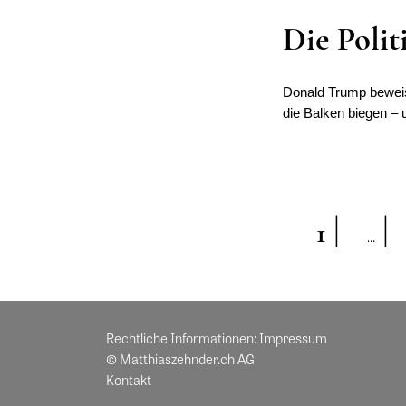
Die Poli
Donald Trump beweist 
die Balken biegen – 
1
…
Rechtliche Informationen:
Impressum
© Matthiaszehnder.ch AG
Kontakt