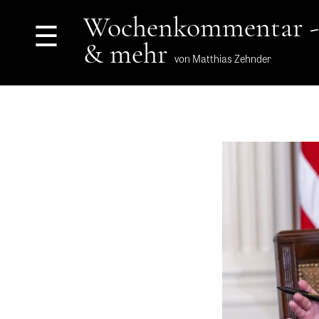
Wochenkommentar -
☰
& mehr
von Matthias Zehnder