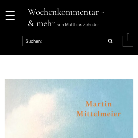
☰
Wochenkommentar -
& mehr
von Matthias Zehnder