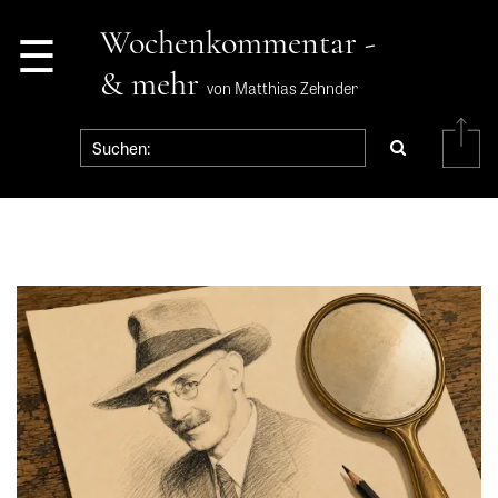
☰
Wochenkommentar -
& mehr
von Matthias Zehnder