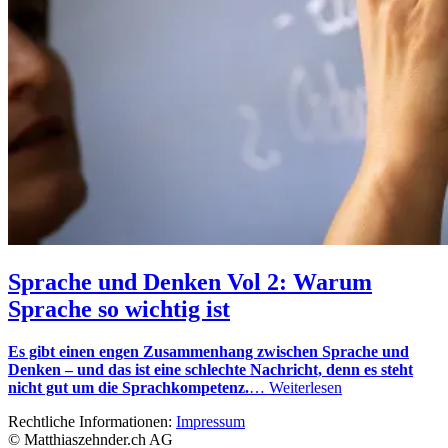
Sprache und Denken Vol 2: Warum
Sprache so wichtig ist
Es gibt einen engen Zusammenhang zwischen Sprache und
Denken – und das ist eine schlechte Nachricht, denn es steht
nicht gut um die Sprachkompetenz.
…
Weiterlesen
Rechtliche Informationen:
Impressum
© Matthiaszehnder.ch AG