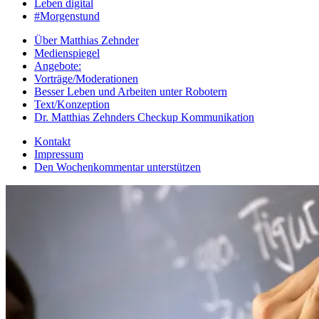
Leben digital
#Morgenstund
Über Matthias Zehnder
Medienspiegel
Angebote:
Vorträge/Moderationen
Besser Leben und Arbeiten unter Robotern
Text/Konzeption
Dr. Matthias Zehnders Checkup Kommunikation
Kontakt
Impressum
Den Wochenkommentar unterstützen