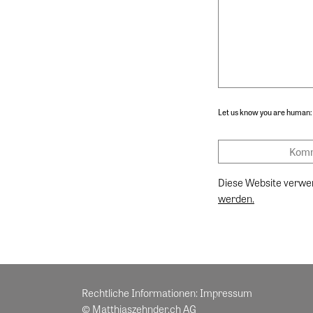
Let us know you are human:
Diese Website verwe
werden.
Rechtliche Informationen:
Impressum
© Matthiaszehnder.ch AG