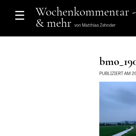
Wochenkommentar -
☰
& mehr
von Matthias Zehnder
bmo_19
PUBLIZIERT AM 2