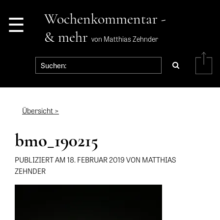
☰
Wochenkommentar -
& mehr
von Matthias Zehnder
Übersicht >
bmo_190215
PUBLIZIERT AM 18. FEBRUAR 2019 VON MATTHIAS
ZEHNDER