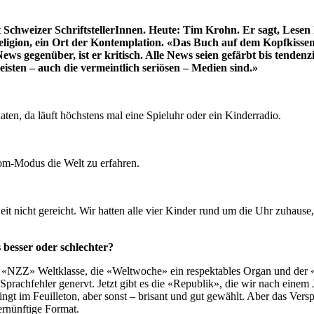
hweizer SchriftstellerInnen. Heute: Tim Krohn. Er sagt, Lesen h
eligion, ein Ort der Kontemplation. «Das Buch auf dem Kopfkissen
ws gegenüber, ist er kritisch. Alle News seien gefärbt bis tende
eisten – auch die vermeintlich seriösen – Medien sind.»
en, da läuft höchstens mal eine Spieluhr oder ein Kinderradio.
om-Modus die Welt zu erfahren.
it nicht gereicht. Wir hatten alle vier Kinder rund um die Uhr zuhause,
 besser oder schlechter?
die «NZZ» Weltklasse, die «Weltwoche» ein respektables Organ und de
achfehler genervt. Jetzt gibt es die «Republik», die wir nach einem J
edingt im Feuilleton, aber sonst – brisant und gut gewählt. Aber das Ver
ernünftige Format.