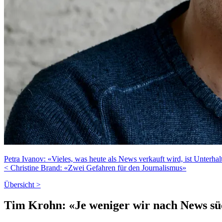
Petra Ivanov: «Vieles, was heute als News verkauft wird, ist Unterha
< Christine Brand: «Zwei Gefahren für den Journalismus»
Übersicht >
Tim Krohn: «Je weniger wir nach News sücht