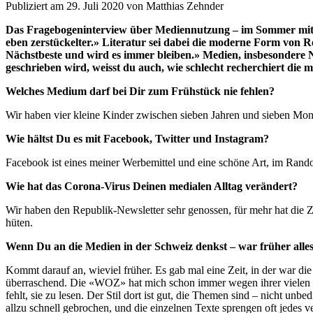
Publiziert am 29. Juli 2020 von Matthias Zehnder
Das Fragebogeninterview über Mediennutzung – im Sommer mit Sc
eben zerstückelter.» Literatur sei dabei die moderne Form von R
Nächstbeste und wird es immer bleiben.» Medien, insbesondere Ne
geschrieben wird, weisst du auch, wie schlecht recherchiert die m
Welches Medium darf bei Dir zum Frühstück nie fehlen?
Wir haben vier kleine Kinder zwischen sieben Jahren und sieben Monat
Wie hältst Du es mit Facebook, Twitter und Instagram?
Facebook ist eines meiner Werbemittel und eine schöne Art, im Rand
Wie hat das Corona-Virus Deinen medialen Alltag verändert?
Wir haben den Republik-Newsletter sehr genossen, für mehr hat die Ze
hüten.
Wenn Du an die Medien in der Schweiz denkst – war früher alles
Kommt darauf an, wieviel früher. Es gab mal eine Zeit, in der war 
überraschend. Die «WOZ» hat mich schon immer wegen ihrer vielen Spr
fehlt, sie zu lesen. Der Stil dort ist gut, die Themen sind – nicht unb
allzu schnell gebrochen, und die einzelnen Texte sprengen oft jedes v