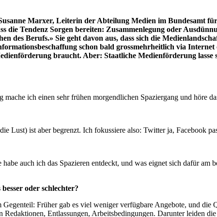
usanne Marxer, Leiterin der Abteilung Medien im Bundesamt für K
muss die Tendenz Sorgen bereiten: Zusammenlegung oder Ausdünn
ehen des Berufs.» Sie geht davon aus, dass sich die Medienlandscha
nformationsbeschaffung schon bald grossmehrheitlich via Internet 
dienförderung braucht. Aber: Staatliche Medienförderung lasse sic
ig mache ich einen sehr frühen morgendlichen Spaziergang und höre d
ie Lust) ist aber begrenzt. Ich fokussiere also: Twitter ja, Facebook pa
 habe auch ich das Spazieren entdeckt, und was eignet sich dafür am b
 besser oder schlechter?
Im Gegenteil: Früher gab es viel weniger verfügbare Angebote, und die 
daktionen, Entlassungen, Arbeitsbedingungen. Darunter leiden die Vi