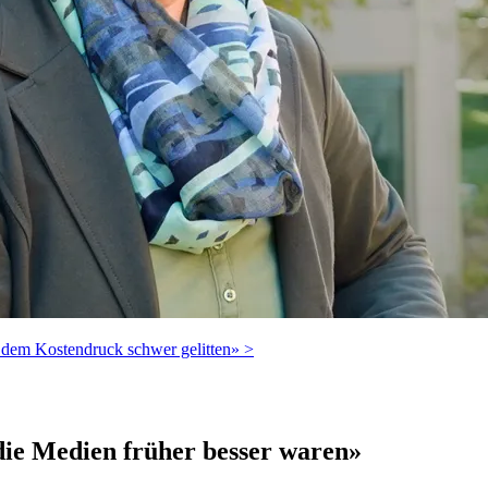
 dem Kostendruck schwer gelitten» >
die Medien früher besser waren»