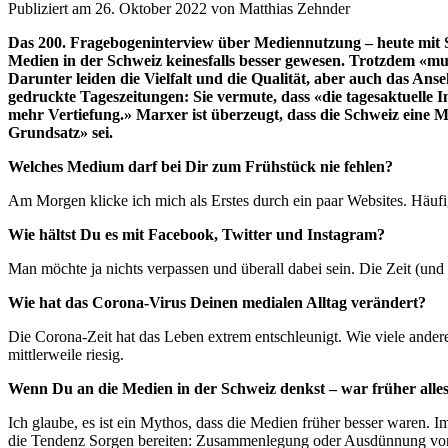
Publiziert am 26. Oktober 2022 von Matthias Zehnder
Das 200. Fragebogeninterview über Mediennutzung – heute mit S
Medien in der Schweiz keinesfalls besser gewesen. Trotzdem «
Darunter leiden die Vielfalt und die Qualität, aber auch das Ans
gedruckte Tageszeitungen: Sie vermute, dass «die tagesaktuelle I
mehr Vertiefung.» Marxer ist überzeugt, dass die Schweiz eine Me
Grundsatz» sei.
Welches Medium darf bei Dir zum Frühstück nie fehlen?
Am Morgen klicke ich mich als Erstes durch ein paar Websites. Häuf
Wie hältst Du es mit Facebook, Twitter und Instagram?
Man möchte ja nichts verpassen und überall dabei sein. Die Zeit (und d
Wie hat das Corona-Virus Deinen medialen Alltag verändert?
Die Corona-Zeit hat das Leben extrem entschleunigt. Wie viele andere
mittlerweile riesig.
Wenn Du an die Medien in der Schweiz denkst – war früher alles
Ich glaube, es ist ein Mythos, dass die Medien früher besser waren. 
die Tendenz Sorgen bereiten: Zusammenlegung oder Ausdünnung von Re