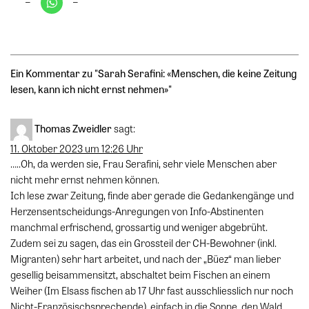
Ein Kommentar zu "
Sarah Serafini: «Menschen, die keine Zeitung
lesen, kann ich nicht ernst nehmen»
"
Thomas Zweidler
sagt:
11. Oktober 2023 um 12:26 Uhr
…..Oh, da werden sie, Frau Serafini, sehr viele Menschen aber
nicht mehr ernst nehmen können.
Ich lese zwar Zeitung, finde aber gerade die Gedankengänge und
Herzensentscheidungs-Anregungen von Info-Abstinenten
manchmal erfrischend, grossartig und weniger abgebrüht.
Zudem sei zu sagen, das ein Grossteil der CH-Bewohner (inkl.
Migranten) sehr hart arbeitet, und nach der „Büez“ man lieber
gesellig beisammensitzt, abschaltet beim Fischen an einem
Weiher (Im Elsass fischen ab 17 Uhr fast ausschliesslich nur noch
Nicht-Französischsprechende), einfach in die Sonne, den Wald,