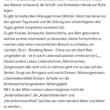
das Wasser schauend, die Schuft- und Schwielen-Hände zur Ruhe
legen;
Es gibt Grossfamilien-Manager/innen (Mütter, Väter) bei denen es
den ganzen Tag wuselt und die Zeitung zum Unwichtigsten des
Tages gehört (respektive inexistent ist);
Es gibt Kranke, Schwache, Gebrechliche, ans Bett gebundene
welche es eher interessiert zu Gesunden, kleine Fortschritte zu
machen oder einen menschlichen Besuch zu erhalten, ein
Lächeln. Ob in – Breaking News – China nun ein Sack Reis
umgefallen ist – ist in solch Lebenssituationen irrelevant (er).,,,,
Dieses andere Leben, Lebensformen, Mitmenschen,
Zeitgenossen alle nicht erst zu nehmen geht mir so was auf den
Senkel. Zeugt von Arroganz und macht Einsam. Meinungseinsam.
Lebensideevielfalt-Einsam. Schade um die
Schiessschartengedanken-Abhängigkeit.
NB 1: In der Mitte meines Lebens beginnen mich die
„Anderslebenden“, die „Andersfühlenden“ und
„Herzinfomenschheit“ (auf das sie mehr werden) lieber und lieber
zu werden….