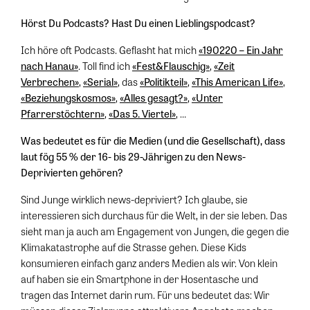
Hörst Du Podcasts? Hast Du einen Lieblingspodcast?
Ich höre oft Podcasts. Geflasht hat mich
«190220 – Ein Jahr
nach Hanau»
. Toll find ich
«Fest&Flauschig»
,
«Zeit
Verbrechen»
,
«Serial»
, das
«Politikteil»
,
«This American Life»
,
«Beziehungskosmos»
,
«Alles gesagt?»
,
«Unter
Pfarrerstöchtern»
,
«Das 5. Viertel»
, …
Was bedeutet es für die Medien (und die Gesellschaft), dass
laut fög 55 % der 16- bis 29-Jährigen zu den News-
Deprivierten gehören?
Sind Junge wirklich news-depriviert? Ich glaube, sie
interessieren sich durchaus für die Welt, in der sie leben. Das
sieht man ja auch am Engagement von Jungen, die gegen die
Klimakatastrophe auf die Strasse gehen. Diese Kids
konsumieren einfach ganz anders Medien als wir. Von klein
auf haben sie ein Smartphone in der Hosentasche und
tragen das Internet darin rum. Für uns bedeutet das: Wir