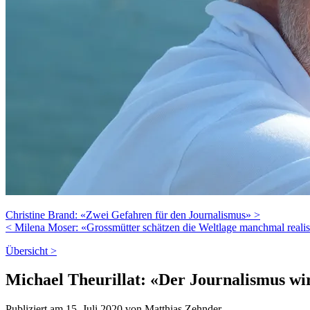
Christine Brand: «Zwei Gefahren für den Journalismus» >
< Milena Moser: «Grossmütter schätzen die Weltlage manchmal realist
Übersicht >
Michael Theurillat: «Der Journalismus wir
Publiziert am 15. Juli 2020 von Matthias Zehnder