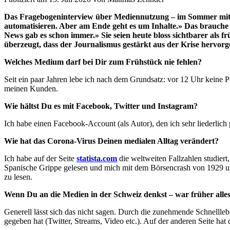
Das Fragebogeninterview über Mediennutzung – im Sommer mit Schw
automatisieren. Aber am Ende geht es um Inhalte.» Das brauche K
News gab es schon immer.» Sie seien heute bloss sichtbarer als f
überzeugt, dass der Journalismus gestärkt aus der Krise hervorge
Welches Medium darf bei Dir zum Frühstück nie fehlen?
Seit ein paar Jahren lebe ich nach dem Grundsatz: vor 12 Uhr keine 
meinen Kunden.
Wie hältst Du es mit Facebook, Twitter und Instagram?
Ich habe einen Facebook-Account (als Autor), den ich sehr liederlich 
Wie hat das Corona-Virus Deinen medialen Alltag verändert?
Ich habe auf der Seite
statista.com
die weltweiten Fallzahlen studier
Spanische Grippe gelesen und mich mit dem Börsencrash von 1929 und 
zu lesen.
Wenn Du an die Medien in der Schweiz denkst – war früher alles
Generell lässt sich das nicht sagen. Durch die zunehmende Schnelllebig
gegeben hat (Twitter, Streams, Video etc.). Auf der anderen Seite hat 