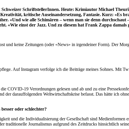
eizer SchriftstellerInnen. Heute: Krimiautor Michael Theurillat. 
reativität, kritische Auseinandersetzung, Fantasie. Kurz: «Es br
rüher. «Und wie alle Schimären – wenn man sie denn durchschaut – s
ht. «Wie einst der Jazz. Und zu diesem hat Frank Zappa damals gesa
Post und keine Zeitungen (oder «News» in irgendeiner Form). Der Morge
pflege. Auf Instagram verfolge ich die Beiträge meines Sohnes. Mit Twit
t, die COVID-19 Verordnungen gelesen und ab und zu eine Pressekonfe
der darauffolgenden Weltwirtschaftskrise befasst. Das hätte ich ohne
 besser oder schlechter?
keit und die Individualisierung der Gesellschaft sind Medienformen ents
der traditionelle Journalismus aufgrund des Zeitdrucks hinsichtlich sein