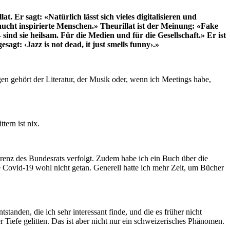
Er sagt: «Natürlich lässt sich vieles digitalisieren und
aucht inspirierte Menschen.» Theurillat ist der Meinung: «Fake
ind sie heilsam. Für die Medien und für die Gesellschaft.» Er ist
gt: ‹Jazz is not dead, it just smells funny›.»
n gehört der Literatur, der Musik oder, wenn ich Meetings habe,
tern ist nix.
renz des Bundesrats verfolgt. Zudem habe ich ein Buch über die
 Covid-19 wohl nicht getan. Generell hatte ich mehr Zeit, um Bücher
tanden, die ich sehr interessant finde, und die es früher nicht
er Tiefe gelitten. Das ist aber nicht nur ein schweizerisches Phänomen.