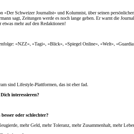
 «Der Schweizer Journalist» und Kolumnist, über seinen persönlich
ann sagt, Zeitungen werde es noch lange geben. Er warnt die Journal
er etwas mehr auf den Redaktionen!
 Reihenfolge: «NZZ», «Tagi», «Blick», «Spiegel Online», «Welt», «Gua
ram sind Lifestyle-Plattformen, das ist eher fad.
 Dich interessieren?
 besser oder schlechter?
r Neugierde, mehr Geld, mehr Toleranz, mehr Zusammenhalt, mehr Lebe