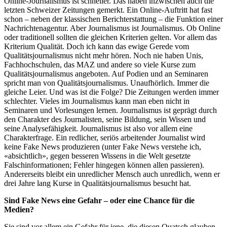
Online-Journalismus ist schneller. Das haben inzwischen auch die
letzten Schweizer Zeitungen gemerkt. Ein Online-Auftritt hat fast
schon – neben der klassischen Berichterstattung – die Funktion einer
Nachrichtenagentur. Aber Journalismus ist Journalismus. Ob Online
oder traditionell sollten die gleichen Kriterien gelten. Vor allem das
Kriterium Qualität. Doch ich kann das ewige Gerede vom
Qualitätsjournalismus nicht mehr hören. Noch nie haben Unis,
Fachhochschulen, das MAZ und andere so viele Kurse zum
Qualitätsjournalismus angeboten. Auf Podien und an Seminaren
spricht man von Qualitätsjournalismus. Unaufhörlich. Immer die
gleiche Leier. Und was ist die Folge? Die Zeitungen werden immer
schlechter. Vieles im Journalismus kann man eben nicht in
Seminaren und Vorlesungen lernen. Journalismus ist geprägt durch
den Charakter des Journalisten, seine Bildung, sein Wissen und
seine Analysefähigkeit. Journalismus ist also vor allem eine
Charakterfrage. Ein redlicher, seriös arbeitender Journalist wird
keine Fake News produzieren (unter Fake News verstehe ich,
«absichtlich», gegen besseren Wissens in die Welt gesetzte
Falschinformationen; Fehler hingegen können allen passieren).
Andererseits bleibt ein unredlicher Mensch auch unredlich, wenn er
drei Jahre lang Kurse in Qualitätsjournalismus besucht hat.
Sind Fake News eine Gefahr – oder eine Chance für die
Medien?
Sie sind vor allem ein Gefahr für jene, die diesen Quatsch glauben.