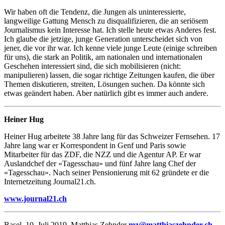
Wir haben oft die Tendenz, die Jungen als uninteressierte,
langweilige Gattung Mensch zu disqualifizieren, die an seriösem
Journalismus kein Interesse hat. Ich stelle heute etwas Anderes fest.
Ich glaube die jetzige, junge Generation unterscheidet sich von
jener, die vor ihr war. Ich kenne viele junge Leute (einige schreiben
für uns), die stark an Politik, am nationalen und internationalen
Geschehen interessiert sind, die sich mobilisieren (nicht:
manipulieren) lassen, die sogar richtige Zeitungen kaufen, die über
Themen diskutieren, streiten, Lösungen suchen. Da könnte sich
etwas geändert haben. Aber natürlich gibt es immer auch andere.
Heiner Hug
Heiner Hug arbeitete 38 Jahre lang für das Schweizer Fernsehen. 17
Jahre lang war er Korrespondent in Genf und Paris sowie
Mitarbeiter für das ZDF, die NZZ und die Agentur AP. Er war
Auslandchef der «Tagesschau» und fünf Jahre lang Chef der
«Tagesschau». Nach seiner Pensionierung mit 62 gründete er die
Internetzeitung Journal21.ch.
www.journal21.ch
Basel, 10. Juli 2019, Matthias Zehnder
mz@matthiaszehnder.ch