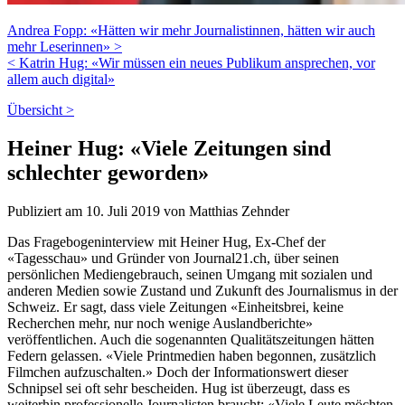
Andrea Fopp: «Hätten wir mehr Journalistinnen, hätten wir auch
mehr Leserinnen» >
< Katrin Hug: «Wir müssen ein neues Publikum ansprechen, vor
allem auch digital»
Übersicht >
Heiner Hug: «Viele Zeitungen sind
schlechter geworden»
Publiziert am 10. Juli 2019 von Matthias Zehnder
Das Fragebogeninterview mit Heiner Hug, Ex-Chef der
«Tagesschau» und Gründer von Journal21.ch, über seinen
persönlichen Mediengebrauch, seinen Umgang mit sozialen und
anderen Medien sowie Zustand und Zukunft des Journalismus in der
Schweiz. Er sagt, dass viele Zeitungen «Einheitsbrei, keine
Recherchen mehr, nur noch wenige Auslandberichte»
veröffentlichen. Auch die sogenannten Qualitätszeitungen hätten
Federn gelassen. «Viele Printmedien haben begonnen, zusätzlich
Filmchen aufzuschalten.» Doch der Informationswert dieser
Schnipsel sei oft sehr bescheiden. Hug ist überzeugt, dass es
weiterhin professionelle Journalisten braucht: «Viele Leute möchten