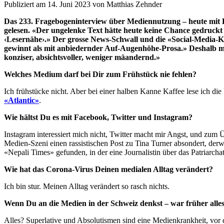
Publiziert am 14. Juni 2023 von Matthias Zehnder
Das 233. Fragebogeninterview über Mediennutzung – heute mit B
gelesen. «Der ungelenke Text hätte heute keine Chance gedruckt
‹Lesernähe›.» Der grosse News-Schwall und die «Social-Media-Ka
gewinnt als mit anbiedernder Auf-Augenhöhe-Prosa.» Deshalb mag 
konziser, absichtsvoller, weniger mäandernd.»
Welches Medium darf bei Dir zum Frühstück nie fehlen?
Ich frühstücke nicht. Aber bei einer halben Kanne Kaffee lese ich di
«Atlantic»
.
Wie hältst Du es mit Facebook, Twitter und Instagram?
Instagram interessiert mich nicht, Twitter macht mir Angst, und zum 
Medien-Szeni einen rassistischen Post zu Tina Turner absondert, derw
«Nepali Times» gefunden, in der eine Journalistin über das Patriarcha
Wie hat das Corona-Virus Deinen medialen Alltag verändert?
Ich bin stur. Meinen Alltag verändert so rasch nichts.
Wenn Du an die Medien in der Schweiz denkst – war früher alles
Alles? Superlative und Absolutismen sind eine Medienkrankheit, vor de