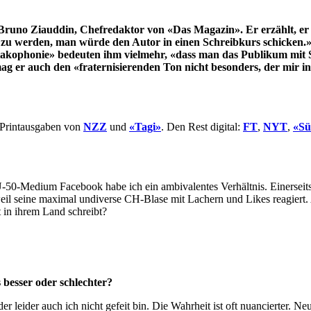
runo Ziauddin, Chefredaktor von «Das Magazin». Er erzählt, er 
 zu werden, man würde den Autor in einen Schreibkurs schicken.» 
kophonie» bedeuten ihm vielmehr, «dass man das Publikum mit Sele
er auch den «fraternisierenden Ton nicht besonders, der mir in P
e Printausgaben von
NZZ
und
«Tagi»
. Den Rest digital:
FT
,
NYT
,
«Sü
Ü-50-Medium Facebook habe ich ein ambivalentes Verhältnis. Einerseits m
eil seine maximal undiverse CH-Blase mit Lachern und Likes reagiert. 
t in ihrem Land schreibt?
 besser oder schlechter?
r leider auch ich nicht gefeit bin. Die Wahrheit ist oft nuancierter. N