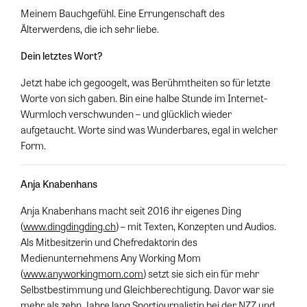
Meinem Bauchgefühl. Eine Errungenschaft des
Älterwerdens, die ich sehr liebe.
Dein letztes Wort?
Jetzt habe ich gegoogelt, was Berühmtheiten so für letzte
Worte von sich gaben. Bin eine halbe Stunde im Internet-
Wurmloch verschwunden – und glücklich wieder
aufgetaucht. Worte sind was Wunderbares, egal in welcher
Form.
Anja Knabenhans
Anja Knabenhans macht seit 2016 ihr eigenes Ding
(
www.dingdingding.ch
) – mit Texten, Konzepten und Audios.
Als Mitbesitzerin und Chefredaktorin des
Medienunternehmens Any Working Mom
(
www.anyworkingmom.com
) setzt sie sich ein für mehr
Selbstbestimmung und Gleichberechtigung. Davor war sie
mehr als zehn Jahre lang Sportjournalistin bei der NZZ und