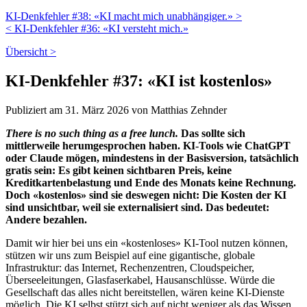
KI-Denkfehler #38: «KI macht mich unabhängiger.» >
< KI-Denkfehler #36: «KI versteht mich.»
Übersicht >
KI-Denkfehler #37: «KI ist kostenlos»
Publiziert am 31. März 2026 von Matthias Zehnder
There is no such thing as a free lunch.
Das sollte sich
mittlerweile herumgesprochen haben. KI-Tools wie ChatGPT
oder Claude mögen, mindestens in der Basisversion, tatsächlich
gratis sein: Es gibt keinen sichtbaren Preis, keine
Kreditkartenbelastung und Ende des Monats keine Rechnung.
Doch «kostenlos» sind sie deswegen nicht: Die Kosten der KI
sind unsichtbar, weil sie externalisiert sind. Das bedeutet:
Andere bezahlen.
Damit wir hier bei uns ein «kostenloses» KI-Tool nutzen können,
stützen wir uns zum Beispiel auf eine gigantische, globale
Infrastruktur: das Internet, Rechenzentren, Cloudspeicher,
Überseeleitungen, Glasfaserkabel, Hausanschlüsse. Würde die
Gesellschaft das alles nicht bereitstellen, wären keine KI-Dienste
möglich. Die KI selbst stützt sich auf nicht weniger als das Wissen