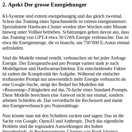
2. Apekt Der grosse Energiehunger
KI-Systeme sind extrem energiehungrig und das gleich zweimal.
Schon das Training eines Sprachmodells ist extrem energieintensiv:
Spezialisierte Hardware-Cluster werden über Wochen oder Monate
hinweg unter Volllast betrieben. Schätzungen gehen davon aus, dass
das Training von GPT-4 etwa 50 GWh Energie verbrauchte. Das ist
etwa die Energiemenge, die es braucht, um 750’000 E-Autos einmal
aufzuladen.
Sind die Modelle einmal erstellt, verbrauchen sie bei jeder Anfrage
Energie. Der Energieaufwand pro Prompt variiert stark je nach
Modellgrösse und Hardwarearchitektur. Ein entscheidender Faktor
ist zudem die Komplexität der Aufgabe. Während ein einfacher
textbasierter Prompt nur unwesentlich mehr Energie verbraucht als
eine Google-Suche, steigt der Bedarf bei Modellen mit
«Reasoning»-Fähigkeiten auf das 70-fache eines Standard-Prompts.
Diese Modelle berechnen eine Antwort nicht nur einmal, sondern
arbeiten Schleifen ab. Das vervielfacht die Rechenzeit und damit
den Energieverbrauch pro Nutzerabfrage.
Nun könnte man mit den Schultern zucken und sagen: Das ist die
Sache von Google, OpenAI und Anthropic. Doch das eigentliche
Problem sind die regionalen Auswirkungen des hohen
Strombedarfs. In Rechenzentrums-Clustern wie Nord-Virginia