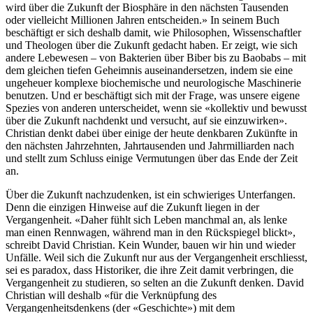
wird über die Zukunft der Biosphäre in den nächsten Tausenden
oder vielleicht Millionen Jahren entscheiden.» In seinem Buch
beschäftigt er sich deshalb damit, wie Philosophen, Wissenschaftler
und Theologen über die Zukunft gedacht haben. Er zeigt, wie sich
andere Lebewesen – von Bakterien über Biber bis zu Baobabs – mit
dem gleichen tiefen Geheimnis auseinandersetzen, indem sie eine
ungeheuer komplexe biochemische und neurologische Maschinerie
benutzen. Und er beschäftigt sich mit der Frage, was unsere eigene
Spezies von anderen unterscheidet, wenn sie «kollektiv und bewusst
über die Zukunft nachdenkt und versucht, auf sie einzuwirken».
Christian denkt dabei über einige der heute denkbaren Zukünfte in
den nächsten Jahrzehnten, Jahrtausenden und Jahrmilliarden nach
und stellt zum Schluss einige Vermutungen über das Ende der Zeit
an.
Über die Zukunft nachzudenken, ist ein schwieriges Unterfangen.
Denn die einzigen Hinweise auf die Zukunft liegen in der
Vergangenheit. «Daher fühlt sich Leben manchmal an, als lenke
man einen Rennwagen, während man in den Rückspiegel blickt»,
schreibt David Christian. Kein Wunder, bauen wir hin und wieder
Unfälle. Weil sich die Zukunft nur aus der Vergangenheit erschliesst,
sei es paradox, dass Historiker, die ihre Zeit damit verbringen, die
Vergangenheit zu studieren, so selten an die Zukunft denken. David
Christian will deshalb «für die Verknüpfung des
Vergangenheitsdenkens (der «Geschichte») mit dem