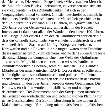
der Menschen. Die zentrale Frage lautet: «Wie versuchen Menschen
die Zukunft in den Blick zu bekommen, zu verstehen und sich auf
sie vorzubereiten?» Das Zukunftsdenken hat sich in der
Vergangenheit radikal verändert, Christian beschreibt es deshalb in
drei unterschiedlichen Abschnitten der Menschheitsgeschichte: in
der Gründerzeit bis vor rund 10 000 Jahren, im Agrarzeitalter bis
200 Jahre vor der Gegenwart und schliesslich in der Neuzeit.
Interessant ist dabei vor allem der Wandel in den letzten 100 Jahren.
Die Kriege in der ersten Hälfte des 20. Jahrhunderts sorgten dafür,
dass das offizielle Zukunftsdenken weitgehend militärisch geprägt
war, weil sich die Staaten auf künftige Kriege vorbereiteten.
Kernwaffen und die Raketen, die sie trugen, waren dann Produkte
dieses militarisierten Zukunftsdenkens. «Mitte der 1960er-Jahre löste
die Entwicklung der Computer eine neue Welle des Optimismus
aus, was die Möglichkeiten einer exakten wissenschaftlichen
Zukunftsmodellierung betraf», schreibt Christian. 1964 glaubten
Mitarbeiter der amerikanischen RAND Corporation, es sollte schon
bald möglich sein, sozioökonomische und politische Probleme
ebenso zuverlässig zu bewältigen wie die Probleme in der Physik
und Chemie. In den 80er-Jahren verebbte dieser Optimismus. Die
Naturwissenschaften wurden probabilistischer und weniger
deterministisch. Der Zusammenbruch der Sowjetunion offenbarte
die Grenzen der wirtschaftlichen und technologischen Planung für
ganze Gesellschaften. Der Zukunftsforschung haftete zudem der
Makel einer zu engen Verbindung mit militärischen und politischen