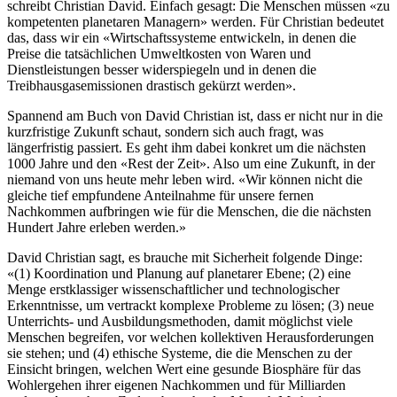
schreibt Christian David. Einfach gesagt: Die Menschen müssen «zu
kompetenten planetaren Managern» werden. Für Christian bedeutet
das, dass wir ein «Wirtschaftssysteme entwickeln, in denen die
Preise die tatsächlichen Umweltkosten von Waren und
Dienstleistungen besser widerspiegeln und in denen die
Treibhausgasemissionen drastisch gekürzt werden».
Spannend am Buch von David Christian ist, dass er nicht nur in die
kurzfristige Zukunft schaut, sondern sich auch fragt, was
längerfristig passiert. Es geht ihm dabei konkret um die nächsten
1000 Jahre und den «Rest der Zeit». Also um eine Zukunft, in der
niemand von uns heute mehr leben wird. «Wir können nicht die
gleiche tief empfundene Anteilnahme für unsere fernen
Nachkommen aufbringen wie für die Menschen, die die nächsten
Hundert Jahre erleben werden.»
David Christian sagt, es brauche mit Sicherheit folgende Dinge:
«(1) Koordination und Planung auf planetarer Ebene; (2) eine
Menge erstklassiger wissenschaftlicher und technologischer
Erkenntnisse, um vertrackt komplexe Probleme zu lösen; (3) neue
Unterrichts- und Ausbildungsmethoden, damit möglichst viele
Menschen begreifen, vor welchen kollektiven Herausforderungen
sie stehen; und (4) ethische Systeme, die die Menschen zu der
Einsicht bringen, welchen Wert eine gesunde Biosphäre für das
Wohlergehen ihrer eigenen Nachkommen und für Milliarden