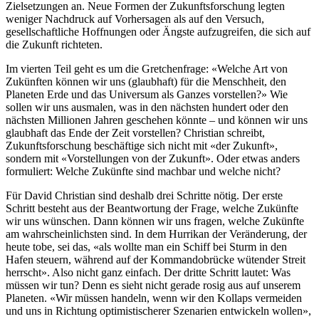
Zielsetzungen an. Neue Formen der Zukunftsforschung legten
weniger Nachdruck auf Vorhersagen als auf den Versuch,
gesellschaftliche Hoffnungen oder Ängste aufzugreifen, die sich auf
die Zukunft richteten.
Im vierten Teil geht es um die Gretchenfrage: «Welche Art von
Zukünften können wir uns (glaubhaft) für die Menschheit, den
Planeten Erde und das Universum als Ganzes vorstellen?» Wie
sollen wir uns ausmalen, was in den nächsten hundert oder den
nächsten Millionen Jahren geschehen könnte – und können wir uns
glaubhaft das Ende der Zeit vorstellen? Christian schreibt,
Zukunftsforschung beschäftige sich nicht mit «der Zukunft»,
sondern mit «Vorstellungen von der Zukunft». Oder etwas anders
formuliert: Welche Zukünfte sind machbar und welche nicht?
Für David Christian sind deshalb drei Schritte nötig. Der erste
Schritt besteht aus der Beantwortung der Frage, welche Zukünfte
wir uns wünschen. Dann können wir uns fragen, welche Zukünfte
am wahrscheinlichsten sind. In dem Hurrikan der Veränderung, der
heute tobe, sei das, «als wollte man ein Schiff bei Sturm in den
Hafen steuern, während auf der Kommandobrücke wütender Streit
herrscht». Also nicht ganz einfach. Der dritte Schritt lautet: Was
müssen wir tun? Denn es sieht nicht gerade rosig aus auf unserem
Planeten. «Wir müssen handeln, wenn wir den Kollaps vermeiden
und uns in Richtung optimistischerer Szenarien entwickeln wollen»,