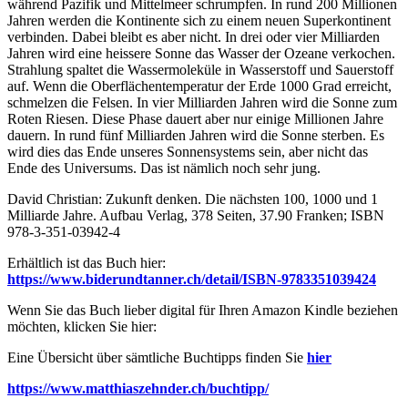
während Pazifik und Mittelmeer schrumpfen. In rund 200 Millionen
Jahren werden die Kontinente sich zu einem neuen Superkontinent
verbinden. Dabei bleibt es aber nicht. In drei oder vier Milliarden
Jahren wird eine heissere Sonne das Wasser der Ozeane verkochen.
Strahlung spaltet die Wassermoleküle in Wasserstoff und Sauerstoff
auf. Wenn die Oberflächentemperatur der Erde 1000 Grad erreicht,
schmelzen die Felsen. In vier Milliarden Jahren wird die Sonne zum
Roten Riesen. Diese Phase dauert aber nur einige Millionen Jahre
dauern. In rund fünf Milliarden Jahren wird die Sonne sterben. Es
wird dies das Ende unseres Sonnensystems sein, aber nicht das
Ende des Universums. Das ist nämlich noch sehr jung.
David Christian: Zukunft denken. Die nächsten 100, 1000 und 1
Milliarde Jahre. Aufbau Verlag, 378 Seiten, 37.90 Franken; ISBN
978-3-351-03942-4
Erhältlich ist das Buch hier:
https://www.biderundtanner.ch/detail/ISBN-9783351039424
Wenn Sie das Buch lieber digital für Ihren Amazon Kindle beziehen
möchten, klicken Sie hier:
Eine Übersicht über sämtliche Buchtipps finden Sie
hier
https://www.matthiaszehnder.ch/buchtipp/