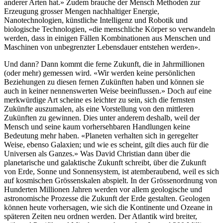
anderer Arten hat.» Zudem brauche der Mensch Methoden zur
Erzeugung grosser Mengen nachhaltiger Energie,
Nanotechnologien, künstliche Intelligenz und Robotik und
biologische Technologien, «die menschliche Körper so verwandeln
werden, dass in einigen Fällen Kombinationen aus Menschen und
Maschinen von unbegrenzter Lebensdauer entstehen werden».
Und dann? Dann kommt die ferne Zukunft, die in Jahrmillionen
(oder mehr) gemessen wird. «Wir werden keine persönlichen
Beziehungen zu diesen fernen Zukünften haben und können sie
auch in keiner nennenswerten Weise beeinflussen.» Doch auf eine
merkwürdige Art scheine es leichter zu sein, sich die fernsten
Zukünfte auszumalen, als eine Vorstellung von den mittleren
Zukünften zu gewinnen. Dies unter anderem deshalb, weil der
Mensch und seine kaum vorhersehbaren Handlungen keine
Bedeutung mehr haben. «Planeten verhalten sich in geregelter
Weise, ebenso Galaxien; und wie es scheint, gilt dies auch für die
Universen als Ganzes.» Was David Christian dann über die
planetarische und galaktische Zukunft schreibt, über die Zukunft
von Erde, Sonne und Sonnensystem, ist atemberaubend, weil es sich
auf kosmischen Grössenskalen abspielt. In der Grössenordnung von
Hunderten Millionen Jahren werden vor allem geologische und
astronomische Prozesse die Zukunft der Erde gestalten. Geologen
können heute vorhersagen, wie sich die Kontinente und Ozeane in
späteren Zeiten neu ordnen werden. Der Atlantik wird breiter,