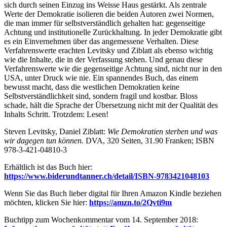
sich durch seinen Einzug ins Weisse Haus gestärkt. Als zentrale
Werte der Demokratie isolieren die beiden Autoren zwei Normen,
die man immer für selbstverständlich gehalten hat: gegenseitige
Achtung und institutionelle Zurückhaltung. In jeder Demokratie gibt
es ein Einvernehmen über das angemessene Verhalten. Diese
Verfahrenswerte erachten Levitsky und Ziblatt als ebenso wichtig
wie die Inhalte, die in der Verfassung stehen. Und genau diese
Verfahrenswerte wie die gegenseitige Achtung sind, nicht nur in den
USA, unter Druck wie nie. Ein spannendes Buch, das einem
bewusst macht, dass die westlichen Demokratien keine
Selbstverständlichkeit sind, sondern fragil und kostbar. Bloss
schade, hält die Sprache der Übersetzung nicht mit der Qualität des
Inhalts Schritt. Trotzdem: Lesen!
Steven Levitsky, Daniel Ziblatt:
Wie Demokratien sterben und was
wir dagegen tun können.
DVA, 320 Seiten, 31.90 Franken; ISBN
978-3-421-04810-3
Erhältlich ist das Buch hier:
https://www.biderundtanner.ch/detail/ISBN-9783421048103
Wenn Sie das Buch lieber digital für Ihren Amazon Kindle beziehen
möchten, klicken Sie hier:
https://amzn.to/2Qvti9m
Buchtipp zum Wochenkommentar vom 14. September 2018: