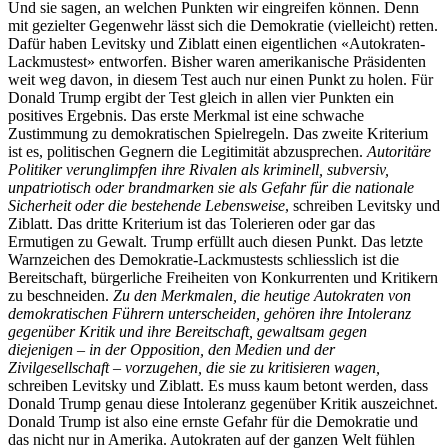
Und sie sagen, an welchen Punkten wir eingreifen können. Denn
mit gezielter Gegenwehr lässt sich die Demokratie (vielleicht) retten.
Dafür haben Levitsky und Ziblatt einen eigentlichen «Autokraten-
Lackmustest» entworfen. Bisher waren amerikanische Präsidenten
weit weg davon, in diesem Test auch nur einen Punkt zu holen. Für
Donald Trump ergibt der Test gleich in allen vier Punkten ein
positives Ergebnis. Das erste Merkmal ist eine schwache
Zustimmung zu demokratischen Spielregeln. Das zweite Kriterium
ist es, politischen Gegnern die Legitimität abzusprechen.
Autoritäre
Politiker verunglimpfen ihre Rivalen als kriminell, subversiv,
unpatriotisch oder brandmarken sie als Gefahr für die nationale
Sicherheit oder die bestehende Lebensweise
, schreiben Levitsky und
Ziblatt. Das dritte Kriterium ist das Tolerieren oder gar das
Ermutigen zu Gewalt. Trump erfüllt auch diesen Punkt. Das letzte
Warnzeichen des Demokratie-Lackmustests schliesslich ist die
Bereitschaft, bürgerliche Freiheiten von Konkurrenten und Kritikern
zu beschneiden.
Zu den Merkmalen, die heutige Autokraten von
demokratischen Führern unterscheiden, gehören ihre Intoleranz
gegenüber Kritik und ihre Bereitschaft, gewaltsam gegen
diejenigen – in der Opposition, den Medien und der
Zivilgesellschaft – vorzugehen, die sie zu kritisieren wagen,
schreiben Levitsky und Ziblatt. Es muss kaum betont werden, dass
Donald Trump genau diese Intoleranz gegenüber Kritik auszeichnet.
Donald Trump ist also eine ernste Gefahr für die Demokratie und
das nicht nur in Amerika. Autokraten auf der ganzen Welt fühlen