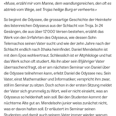
«Muse, erzähl mir vom Manne, dem wandlungsreichen, den oft es
abtrieb vom Wege, seit Trojas heilige Burg er verheerte.»
So beginnt die Odyssee, die grossartige Geschichte der Heimkehr
des listenreichen Odysseus aus der Schlacht von Troja. In 24
Gesängen, die aus über 12’000 Versen bestehen, erzählt das
Werk von den Irrfahrten des Odysseus, wie dessen Sohn
Telemachos seinen Vater sucht und wie der zehn Jahre nach der
Schlacht endlich nach Ithaka heimfindet. Daniel Mendelsohn ist
mit dem Epos wohlvertraut. Schliesslich ist er Altphilologe und hat
das Werk schon oft studiert. Als ihn aber sein 81jähriger Vater
überraschend fragt, ob er am nächsten Seminar von Daniel über
die Odyssee teilnehmen kann, erlebt Daniel die Odyssee neu. Sein
Vater, einst Mathematiker und Informatiker, verspricht ihm zwar,
still im Seminar zu sitzen. Doch schon in der ersten Sitzung meldet
der Vater sich grummelig zu Wort, weil er nicht einsieht, was an
Odysseus so heldenhaft sein soll. Bei den Studenten kommt der
nüchterne Alte gut an. Mendelsohn junior weiss zunächst nicht,
was er davon halten soll. Er erläutert im Seminar seinen
Studenten und damit auch seinem Vater immer wieder, warum