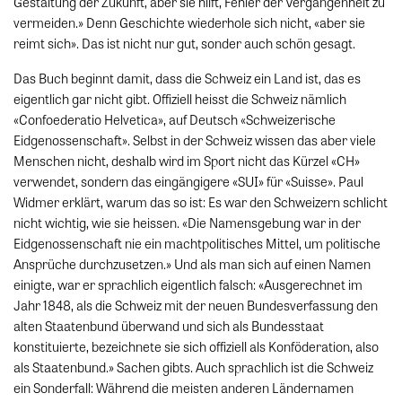
Gestaltung der Zukunft, aber sie hilft, Fehler der Vergangenheit zu
vermeiden.» Denn Geschichte wiederhole sich nicht, «aber sie
reimt sich». Das ist nicht nur gut, sonder auch schön gesagt.
Das Buch beginnt damit, dass die Schweiz ein Land ist, das es
eigentlich gar nicht gibt. Offiziell heisst die Schweiz nämlich
«Confoederatio Helvetica», auf Deutsch «Schweizerische
Eidgenossenschaft». Selbst in der Schweiz wissen das aber viele
Menschen nicht, deshalb wird im Sport nicht das Kürzel «CH»
verwendet, sondern das eingängigere «SUI» für «Suisse». Paul
Widmer erklärt, warum das so ist: Es war den Schweizern schlicht
nicht wichtig, wie sie heissen. «Die Namensgebung war in der
Eidgenossenschaft nie ein machtpolitisches Mittel, um politische
Ansprüche durchzusetzen.» Und als man sich auf einen Namen
einigte, war er sprachlich eigentlich falsch: «Ausgerechnet im
Jahr 1848, als die Schweiz mit der neuen Bundesverfassung den
alten Staatenbund überwand und sich als Bundesstaat
konstituierte, bezeichnete sie sich offiziell als Konföderation, also
als Staatenbund.» Sachen gibts. Auch sprachlich ist die Schweiz
ein Sonderfall: Während die meisten anderen Ländernamen